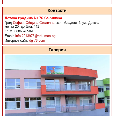
Контакти
Детска градина № 76 Сърничка
Град
София
,
Община Столична
,
ж.к. Младост 4, ул. Детска
мечта 20, до блок 441
GSM:
0886576509
Email:
info-2213976@edu.mon.bg
Интернет сайт:
dg-76.com
Галерия