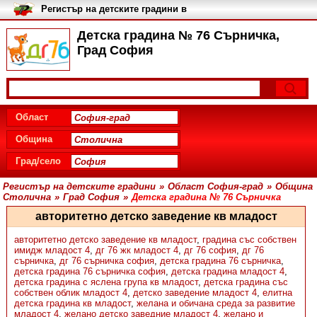
Регистър на детските градини в
България
Детска градина № 76 Сърничка,
Град София
Област
Община
Град/село
Регистър на детските градини
»
Област София-град
»
Община
Столична
»
Град София
»
Детска градина № 76 Сърничка
авторитетно детско заведение кв младост
авторитетно детско заведение кв младост
,
градина със собствен
имидж младост 4
,
дг 76 жк младост 4
,
дг 76 софия
,
дг 76
сърничка
,
дг 76 сърничка софия
,
детска градина 76 сърничка
,
детска градина 76 сърничка софия
,
детска градина младост 4
,
детска градина с яслена група кв младост
,
детска градина със
собствен облик младост 4
,
детско заведение младост 4
,
елитна
детска градина кв младост
,
желана и обичана среда за развитие
младост 4
,
желано детско заведние младост 4
,
желано и