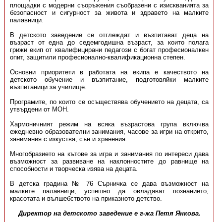
площадки с модерни съоръжения съобразени с изискванията за
безопасност и сигурност за живота и здравето на малките
палавници.
В детското заведение се отглеждат и възпитават деца на
възраст от една до седемгодишна възраст, за които полага
грижи екип от квалифицирани педагози с богат професионалкен
опит, защитили професионално-квалификационна степен.
Основни приоритети в работата на екипа е качеството на
детското обучение и възпитание, подготовяйки малките
възпитаници за училище.
Програмите, по които се осъществява обучението на децата, са
утвърдени от МОН.
Хармоничният режим на всяка възрастова група включва
ежедневно образователни занимания, часове за игри на открито,
занимания с изкуства, сън и хранения.
Многобразието на кътове за игра и занимания по интереси дава
възможност за развиване на наклонностите до равнище на
способности и творческа изява на децата.
В детска градина № 76 Сърничка се дава възможност на
малките палавници, успешно да овладяват познанието,
красотата и вълшебството на приказното детство.
Директор на детското заведение е г-жа Петя Янкова.