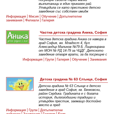
възпитаници в един приказен рай.
Утвърдила се като престижно детско
заведение със собствен имидж
Информация
Мисия
Обучение
Допълнителни
занимания
Филиали
Галерия
Частна детска градина Аника, София
Частна детска градина Аника се намира в
град София, жк. Младост 4, бул.
Александър Малинов №79 Б. Лицензирана
от МОН № РД 14-79 за ЧЦДГ. Детското
заведение отваря врати, за да посрещне с
Информация
Групи
Галерия
Обучение
Занимания
Детска градина № 63 Слънце, София
Детска градина № 63 Слънце е детско
заведение в град София, кв. Бенковски,
район Сердика. Градината е с богата
история, дългогодишни традиции и
утвърден престиж, заемащо достойно
място в пред
Информация
Групи
Допълнителни
дейности
Занимания
Галерия
Екип