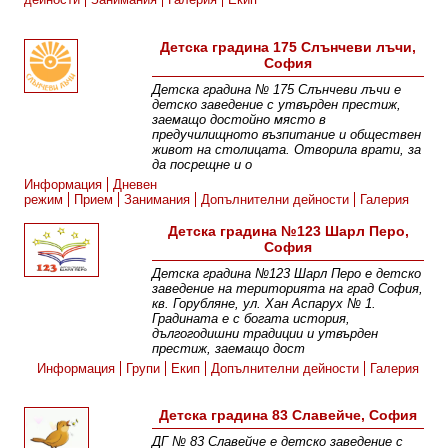
Детска градина 175 Слънчеви лъчи,
София
Детска градина № 175 Слънчеви лъчи e
детско заведение с утвърден престиж,
заемащо достойно място в
предучилищното възпитание и обществен
живот на столицата. Отворила врати, за
да посрещне и о
Информация
Дневен
режим
Прием
Занимания
Допълнителни дейности
Галерия
Детска градина №123 Шарл Перо,
София
Детска градина №123 Шарл Перо е детско
заведение на територията на град София,
кв. Горубляне, ул. Хан Аспарух № 1.
Градината е с богата история,
дългогодишни традиции и утвърден
престиж, заемащо дост
Информация
Групи
Екип
Допълнителни дейности
Галерия
Детска градина 83 Славейче, София
ДГ № 83 Славейче е детско заведение с