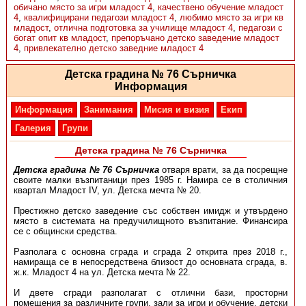
обичано място за игри младост 4
,
качествено обучение младост
4
,
квалифицирани педагози младост 4
,
любимо място за игри кв
младост
,
отлична подготовка за училище младост 4
,
педагози с
богат опит кв младост
,
препоръчано детско заведение младост
4
,
привлекателно детско заведние младост 4
Детска градина № 76 Сърничка
Информация
Информация
Занимания
Мисия и визия
Екип
Галерия
Групи
Детска градина № 76 Сърничка
Детска градина № 76 Сърничка
отваря врати, за да посрещне
своите малки възпитаници през 1985 г. Намира се в столичния
квартал Младост IV, ул. Детска мечта № 20.
Престижно детско заведение със собствен имидж и утвърдено
място в системата на предучилищното възпитание. Финансира
се с общински средства.
Разполага с основна сграда и сграда 2 открита през 2018 г.,
намираща се в непосредствена близост до основната сграда, в.
ж.к. Младост 4 на ул. Детска мечта № 22.
И двете сгради разполагат с отлични бази, просторни
помещения за различните групи, зали за игри и обучение, детски