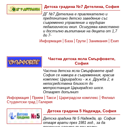
Детска градина №7 Детелина, София
ДГ №7 Детелина е привлекателно и
предпочитано детско заведение със
съвременно управление и ерудиран
педагогически екип. Осигурява качествено
и достъпно възпитание на децата от 1,7
до 7-
Информация
База
Групи
Занимания
Екип
Частна детска ясла Смърфовете,
София
Частна детска ясла Смърфовете град
София се намира в съвременния, красив
комплекс Цариградски - ж.к. Дружба 2, в
непосредствена близост до
метростанция Цариградско шосе.
Отварят допълнит
Информация
Прием
Такси
Цариградски комплекс
Филиал
Студентски град
Галерия
Детска градина 5 Надежда, София
Детска градина № 5 Надежда, гр. София
отваря врати през 1981 год., за да
посрещне своите първи малки