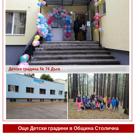
Детска градина № 74 Дъга
Детска градина № 74 Дъга
Още Детски градини в Община Столична