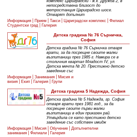
комплекс Цариградски - ж.к. Дружба 2, в
непосредствена близост до
метростанция Цариградско шосе.
Отварят допълнит
Информация
Прием
Такси
Цариградски комплекс
Филиал
Студентски град
Галерия
Детска градина № 76 Сърничка,
София
Детска градина № 76 Сърничка отваря
врати, за да посрещне своите малки
възпитаници през 1985 г. Намира се в
столичния квартал Младост IV, ул.
Детска мечта № 20. Престижно детско
заведение със
Информация
Занимания
Мисия и
визия
Екип
Галерия
Групи
Детска градина 5 Надежда, София
Детска градина № 5 Надежда, гр. София
отваря врати през 1981 год., за да
посрещне своите първи малки
възпитаници в един приказен рай.
Утвърдила се като престижно детско
заведение със собствен имидж
Информация
Мисия
Обучение
Допълнителни
занимания
Филиали
Галерия