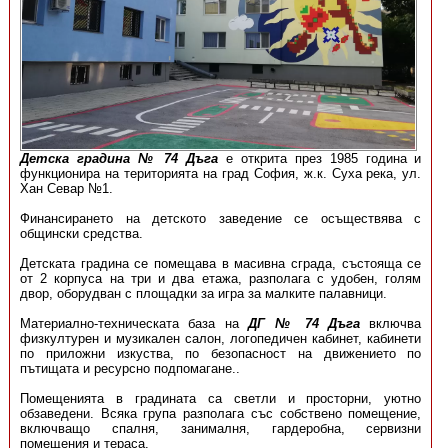
Детска градина № 74 Дъга
е открита през 1985 година и
функционира на територията на град София, ж.к. Суха река, ул.
Хан Севар №1.
Финансирането на детското заведение се осъществява с
общински средства.
Детската градина се помещава в масивна сграда, състояща се
от 2 корпуса на три и два етажа, разполага с удобен, голям
двор, оборудван с площадки за игра за малките палавници.
Материално-техническата база на
ДГ № 74 Дъга
включва
физкултурен и музикален салон, логопедичен кабинет, кабинети
по приложни изкуства, по безопасност на движението по
пътищата и ресурсно подпомагане..
Помещенията в градината са светли и просторни, уютно
обзаведени. Всяка група разполага със собствено помещение,
включващо спалня, занималня, гардеробна, сервизни
помещения и тераса.