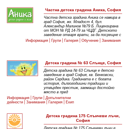
Частна детска градина Аника, София
Частна детска градина Аника се намира в
град София, жк. Младост 4, бул.
Александър Малинов №79 Б. Лицензирана
от МОН № РД 14-79 за ЧЦДГ. Детското
заведение отваря врати, за да посрещне с
Информация
Групи
Галерия
Обучение
Занимания
Детска градина № 63 Слънце, София
Детска градина № 63 Слънце е детско
заведение в град София, кв. Бенковски,
район Сердика. Градината е с богата
история, дългогодишни традиции и
утвърден престиж, заемащо достойно
място в пред
Информация
Групи
Допълнителни
дейности
Занимания
Галерия
Екип
Детска градина 175 Слънчеви лъчи,
София
Детска градина № 175 Слънчеви лъчи e