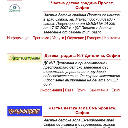
Частна детска градина Пролет,
София
Частна детска градина Пролет се намира
в град София, кв. Манастирски ливади -
изток. Лицензирана от МОМН № 14-239
от 17.07.2007 г. ЧДГ Пролет е детско
заведение от семеен тип, разпо
Информация
Програма
Услуги
Обучение
Галерия
Контакти
Детска градина №7 Детелина, София
ДГ №7 Детелина е привлекателно и
предпочитано детско заведение със
съвременно управление и ерудиран
педагогически екип. Осигурява качествено
и достъпно възпитание на децата от 1,7
до 7-
Информация
База
Групи
Занимания
Екип
Частна детска ясла Смърфовете,
София
Частна детска ясла Смърфовете град
София се намира в съвременния, красив