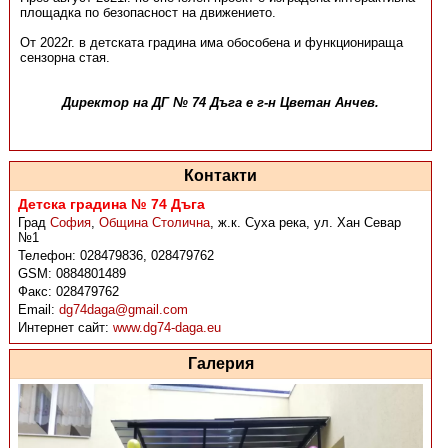
площадка по безопасност на движението.
От 2022г. в детската градина има обособена и функционираща
сензорна стая.
Директор на ДГ № 74 Дъга е г-н Цветан Анчев.
Контакти
Детска градина № 74 Дъга
Град
София
,
Община Столична
,
ж.к. Суха река, ул. Хан Севар
№1
Телефон:
028479836, 028479762
GSM:
0884801489
Факс:
028479762
Email:
dg74daga@gmail.com
Интернет сайт:
www.dg74-daga.eu
Галерия