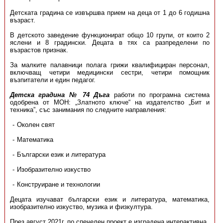
Детската градина се извършва прием на деца от 1 до 6 годишна
възраст.
В детското заведение функционират общо 10 групи, от които 2
яслени и 8 градински. Децата в тях са разпределени по
възрастов признак.
За малките палавници полага грижи квалифициран персонал,
включващ четири медицински сестри, четири помощник
възпитатели и един педагог.
Детска градина № 74 Дъга
работи по програмна система
одобрена от МОН: „Златното ключе“ на издателство „Бит и
техника”, със занимания по следните направления:
Околен свят
Математика
Български език и литература
Изобразително изкуство
Конструиране и технологии
Децата изучават български език и литература, математика,
изобразително изкуство, музика и физкултура.
През август 2021г. по спечелен проект е изградена интерактивна