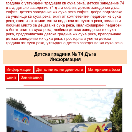
градина с утвърдени традиции кв суха река
,
детско заведение 74
дъга
,
детско заведение 74 дъга софия
,
детско заведение дъга
софия
,
детско заведение жк суха река софия
,
добра подготовка
за училище кв суха река
,
екип от компетентни педагози кв суха
река
,
екипът от компетентни педагози жк сухата река
,
желано и
любимо място за децата кв суха река
,
квалифицирани педагози
с богат опит кв суха река
,
любимо детско заведение жк суха
река
,
предпочиатана детска градина жк суха река
,
препоръчано
детско заведение жк суха река
,
просторна и уютна детска
градина жк суха река
,
утвърдено детско заведение жк суха река
Детска градина № 74 Дъга
Информация
Информация
Допълнителни дейности
Материална база
Екип
Занимания