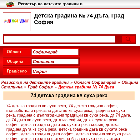
Регистър на детските градини в
България
Детска градина № 74 Дъга, Град
София
Област
Община
Град/село
Регистър на детските градини
»
Област София-град
»
Община
Столична
»
Град София
»
Детска градина № 74 Дъга
74 детска градина кв суха река
74 детска градина кв суха река
,
74 детска градина софия
,
вълшебства и приказно детство кв суха река
,
градина кв суха
река
,
градина с дългогодишни традиции кв суха река
,
дг 74 дъга
,
дг 74 дъга кв суха река
,
дг дъга софия
,
дг жк сухата река
софия
,
детска градина дъга жк сухата река софия
,
детска
градина дъга кв суха река
,
детска градина дъга кв сухата река
софия
,
детска градина дъга софия
,
детска градина жк суха река
софия
,
детска градина с отлична база кв суха река
,
детска