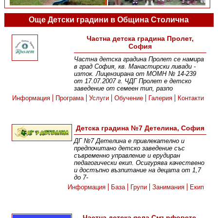
Още Детски градини в Община Столична
Частна детска градина Пролет,
София
Частна детска градина Пролет се намира
в град София, кв. Манастирски ливади -
изток. Лицензирана от МОМН № 14-239
от 17.07.2007 г. ЧДГ Пролет е детско
заведение от семеен тип, разпо
Информация
Програма
Услуги
Обучение
Галерия
Контакти
Детска градина №7 Детелина, София
ДГ №7 Детелина е привлекателно и
предпочитано детско заведение със
съвременно управление и ерудиран
педагогически екип. Осигурява качествено
и достъпно възпитание на децата от 1,7
до 7-
Информация
База
Групи
Занимания
Екип
Частна детска ясла Смърфовете,