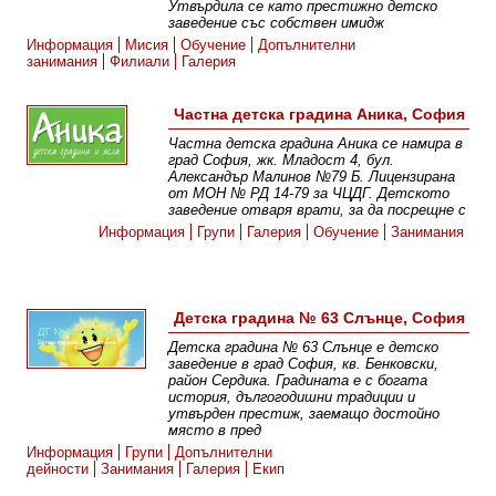
Утвърдила се като престижно детско
заведение със собствен имидж
Информация
Мисия
Обучение
Допълнителни
занимания
Филиали
Галерия
Частна детска градина Аника, София
Частна детска градина Аника се намира в
град София, жк. Младост 4, бул.
Александър Малинов №79 Б. Лицензирана
от МОН № РД 14-79 за ЧЦДГ. Детското
заведение отваря врати, за да посрещне с
Информация
Групи
Галерия
Обучение
Занимания
Детска градина № 63 Слънце, София
Детска градина № 63 Слънце е детско
заведение в град София, кв. Бенковски,
район Сердика. Градината е с богата
история, дългогодишни традиции и
утвърден престиж, заемащо достойно
място в пред
Информация
Групи
Допълнителни
дейности
Занимания
Галерия
Екип