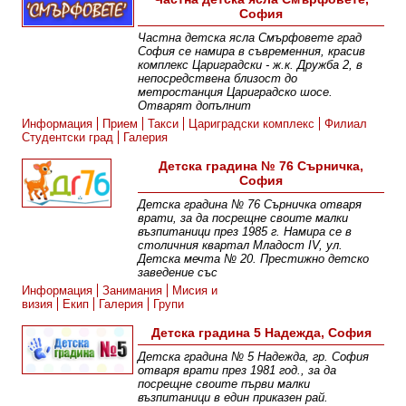
София
Частна детска ясла Смърфовете град
София се намира в съвременния, красив
комплекс Цариградски - ж.к. Дружба 2, в
непосредствена близост до
метростанция Цариградско шосе.
Отварят допълнит
Информация
Прием
Такси
Цариградски комплекс
Филиал
Студентски град
Галерия
Детска градина № 76 Сърничка,
София
Детска градина № 76 Сърничка отваря
врати, за да посрещне своите малки
възпитаници през 1985 г. Намира се в
столичния квартал Младост IV, ул.
Детска мечта № 20. Престижно детско
заведение със
Информация
Занимания
Мисия и
визия
Екип
Галерия
Групи
Детска градина 5 Надежда, София
Детска градина № 5 Надежда, гр. София
отваря врати през 1981 год., за да
посрещне своите първи малки
възпитаници в един приказен рай.