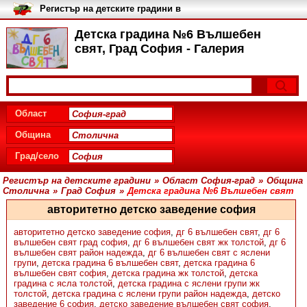
Регистър на детските градини в
България
Детска градина №6 Вълшебен
свят, Град София - Галерия
Област
Община
Град/село
Регистър на детските градини
»
Област София-град
»
Община
Столична
»
Град София
»
Детска градина №6 Вълшебен свят
авторитетно детско заведение софия
авторитетно детско заведение софия
,
дг 6 вълшебен свят
,
дг 6
вълшебен свят град софия
,
дг 6 вълшебен свят жк толстой
,
дг 6
вълшебен свят район надежда
,
дг 6 вълшебен свят с яслени
групи
,
детска градина 6 вълшебен свят
,
детска градина 6
вълшебен свят софия
,
детска градина жк толстой
,
детска
градина с ясла толстой
,
детска градина с яслени групи жк
толстой
,
детска градина с яслени групи район надежда
,
детско
заведение 6 софия
,
детско заведение вълшебен свят софия
,