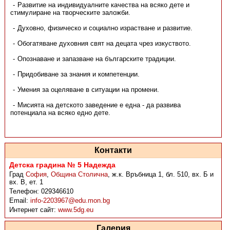
Развитие на индивидуалните качества на всяко дете и
стимулиране на творческите заложби.
Духовно, физическо и социално израстване и развитие.
Обогатяване духовния свят на децата чрез изкуството.
Опознаване и запазване на българските традиции.
Придобиване за знания и компетенции.
Умения за оцеляване в ситуации на промени.
Мисията на детското заведение е една - да развива
потенциала на всяко едно дете.
Контакти
Детска градина № 5 Надежда
Град
София
,
Община Столична
,
ж.к. Връбница 1, бл. 510, вх. Б и
вх. В, ет. 1
Телефон:
029346610
Email:
info-2203967@edu.mon.bg
Интернет сайт:
www.5dg.eu
Галерия