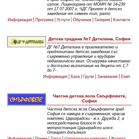
изток. Лицензирана от МОМН № 14-239
от 17.07.2007 г. ЧДГ Пролет е детско
заведение от семеен тип, разпо
Информация
Програма
Услуги
Обучение
Галерия
Контакти
Детска градина №7 Детелина, София
ДГ №7 Детелина е привлекателно и
предпочитано детско заведение със
съвременно управление и ерудиран
педагогически екип. Осигурява качествено
и достъпно възпитание на децата от 1,7
до 7-
Информация
База
Групи
Занимания
Екип
Частна детска ясла Смърфовете,
София
Частна детска ясла Смърфовете град
София се намира в съвременния, красив
комплекс Цариградски - ж.к. Дружба 2, в
непосредствена близост до
метростанция Цариградско шосе.
Отварят допълнит
Информация
Прием
Такси
Цариградски комплекс
Филиал