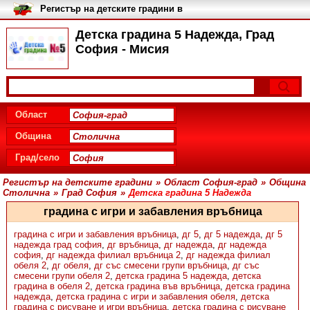
Регистър на детските градини в
България
Детска градина 5 Надежда, Град
София - Мисия
Област
Община
Град/село
Регистър на детските градини
»
Област София-град
»
Община
Столична
»
Град София
»
Детска градина 5 Надежда
градина с игри и забавления връбница
градина с игри и забавления връбница
,
дг 5
,
дг 5 надежда
,
дг 5
надежда град софия
,
дг връбница
,
дг надежда
,
дг надежда
софия
,
дг надежда филиал връбница 2
,
дг надежда филиал
обеля 2
,
дг обеля
,
дг със смесени групи връбница
,
дг със
смесени групи обеля 2
,
детска градина 5 надежда
,
детска
градина в обеля 2
,
детска градина във връбница
,
детска градина
надежда
,
детска градина с игри и забавления обеля
,
детска
градина с рисуване и игри връбница
,
детска градина с рисуване