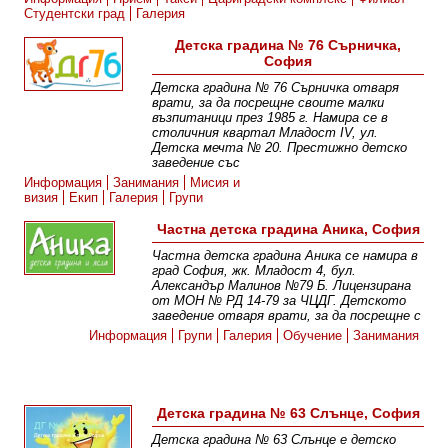
Студентски град
Галерия
Детска градина № 76 Сърничка,
София
Детска градина № 76 Сърничка отваря
врати, за да посрещне своите малки
възпитаници през 1985 г. Намира се в
столичния квартал Младост IV, ул.
Детска мечта № 20. Престижно детско
заведение със
Информация
Занимания
Мисия и
визия
Екип
Галерия
Групи
Частна детска градина Аника, София
Частна детска градина Аника се намира в
град София, жк. Младост 4, бул.
Александър Малинов №79 Б. Лицензирана
от МОН № РД 14-79 за ЧЦДГ. Детското
заведение отваря врати, за да посрещне с
Информация
Групи
Галерия
Обучение
Занимания
Детска градина № 63 Слънце, София
Детска градина № 63 Слънце е детско