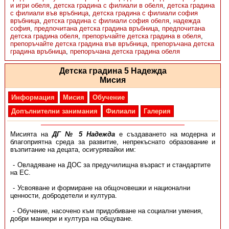
и игри обеля
,
детска градина с филиали в обеля
,
детска градина
с филиали във връбница
,
детска градина с филиали софия
връбница
,
детска градина с филиали софия обеля
,
надежда
софия
,
предпочитана детска градина връбница
,
предпочитана
детска градина обеля
,
препоръчайте детска градина в обеля
,
препоръчайте детска градина във връбница
,
препоръчана детска
градина връбница
,
препоръчана детска градина обеля
Детска градина 5 Надежда
Мисия
Информация
Мисия
Обучение
Допълнителни занимания
Филиали
Галерия
Мисията на
ДГ № 5 Надежда
е създаването на модерна и
благоприятна среда за развитие, непрекъснато образование и
възпитание на децата, осигурявайки им:
Овладяване на ДОС за предучилищна възраст и стандартите
на ЕС.
Усвояване и формиране на общочовешки и национални
ценности, добродетели и култура.
Обучение, насочено към придобиване на социални умения,
добри маниери и култура на общуване.