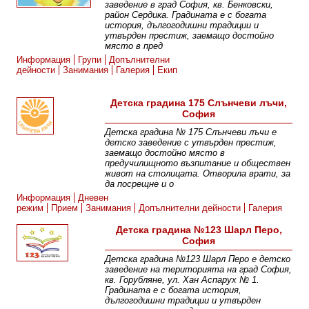
заведение в град София, кв. Бенковски,
район Сердика. Градината е с богата
история, дългогодишни традиции и
утвърден престиж, заемащо достойно
място в пред
Информация
Групи
Допълнителни
дейности
Занимания
Галерия
Екип
Детска градина 175 Слънчеви лъчи,
София
Детска градина № 175 Слънчеви лъчи e
детско заведение с утвърден престиж,
заемащо достойно място в
предучилищното възпитание и обществен
живот на столицата. Отворила врати, за
да посрещне и о
Информация
Дневен
режим
Прием
Занимания
Допълнителни дейности
Галерия
Детска градина №123 Шарл Перо,
София
Детска градина №123 Шарл Перо е детско
заведение на територията на град София,
кв. Горубляне, ул. Хан Аспарух № 1.
Градината е с богата история,
дългогодишни традиции и утвърден