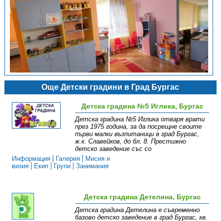
Още Детски градини в Град Бургас
Детска градина №5 Иглика, Бургас
Детска градина №5 Иглика отваря врати
през 1975 година, за да посрещне своите
първи малки възпитаници в град Бургас,
ж.к. Славейков, до бл. 8. Престижно
детско заведение със со
Информация
Галерия
Мисия и
визия
Екип
Групи
Занимания
Детска градина Детелина, Бургас
Детска градина Детелина е съвременно
базово детско заведение в град Бургас, кв.