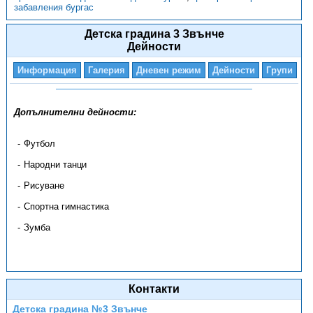
забавления бургас
Детска градина 3 Звънче
Дейности
Информация
Галерия
Дневен режим
Дейности
Групи
Допълнителни дейности:
Футбол
Народни танци
Рисуване
Спортна гимнастика
Зумба
Контакти
Детска градина №3 Звънче