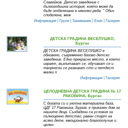
Славейков. Детско заведение с
дългогодишна история, която може да
бъде отбелязана в няколко реда: " Обич
споделена, меж
Информация
Групи
Занимания
Екип
Галерия
ДЕТСКА ГРАДИНА ВЕСЕЛУШКО,
Бургас
ДЕТСКА ГРАДИНА ВЕСЕЛУШКО е
обновено, съвременно базово детско
заведение. Едно прекрасно място, в което
играят, възпитават се, обучават се и
творчески се развиват сто и петдест
малки п
Информация
Галерия
ЦЕЛОДНЕВНА ДЕТСКА ГРАДИНА № 17
РАКОВИНА, Бургас
С богата си и уютна материална база,
ЦДГ 17 Раковина, Бургас е приказен дом за
нашите деца. Създадени са условия за
пълноценно детство, равен старт на
всяко дете, емоционално благополучие и
целен