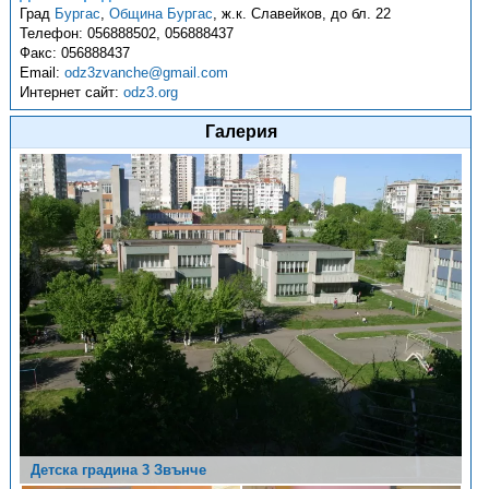
Град
Бургас
,
Община Бургас
,
ж.к. Славейков, до бл. 22
Телефон:
056888502, 056888437
Факс:
056888437
Email:
odz3zvanche@gmail.com
Интернет сайт:
odz3.org
Галерия
Детска градина 3 Звънче
Детска градина 3 Звънче