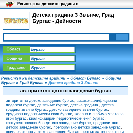
Регистър на детските градини в
България
Детска градина 3 Звънче, Град
Бургас - Дейности
Област
Община
Град/село
Регистър на детските градини
»
Област Бургас
»
Община
Бургас
»
Град Бургас
»
Детска градина 3 Звънче
авторитетно детско заведение бургас
авторитетно детско заведение бургас
,
висококвалифицирани
педагози бургас
,
дг звънче бургас
,
детска градина
,
детска
градина звънче бургас
,
детско заведение звънче бургас
,
ерудиран педагогически екип бургас
,
желано и любимо място за
игри бургас
,
квалифициран педагогически екип бургас
,
конкурентноспособно детско заведение бургас
,
предпочитано
детско заведение бургас
,
препоръчано детско заведние бургас
,
привлекателно детско заведение бургас
,
център за творчество и