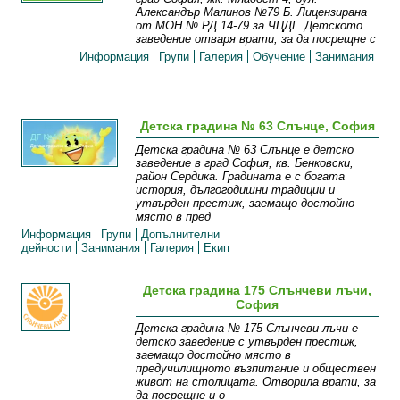
Александър Малинов №79 Б. Лицензирана
от МОН № РД 14-79 за ЧЦДГ. Детското
заведение отваря врати, за да посрещне с
Информация
Групи
Галерия
Обучение
Занимания
Детска градина № 63 Слънце, София
Детска градина № 63 Слънце е детско
заведение в град София, кв. Бенковски,
район Сердика. Градината е с богата
история, дългогодишни традиции и
утвърден престиж, заемащо достойно
място в пред
Информация
Групи
Допълнителни
дейности
Занимания
Галерия
Екип
Детска градина 175 Слънчеви лъчи,
София
Детска градина № 175 Слънчеви лъчи e
детско заведение с утвърден престиж,
заемащо достойно място в
предучилищното възпитание и обществен
живот на столицата. Отворила врати, за
да посрещне и о