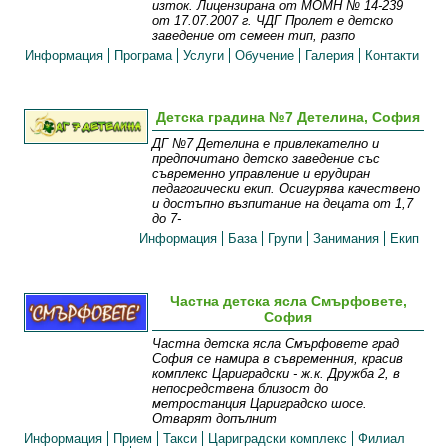
изток. Лицензирана от МОМН № 14-239
от 17.07.2007 г. ЧДГ Пролет е детско
заведение от семеен тип, разпо
Информация
Програма
Услуги
Обучение
Галерия
Контакти
Детска градина №7 Детелина, София
ДГ №7 Детелина е привлекателно и
предпочитано детско заведение със
съвременно управление и ерудиран
педагогически екип. Осигурява качествено
и достъпно възпитание на децата от 1,7
до 7-
Информация
База
Групи
Занимания
Екип
Частна детска ясла Смърфовете,
София
Частна детска ясла Смърфовете град
София се намира в съвременния, красив
комплекс Цариградски - ж.к. Дружба 2, в
непосредствена близост до
метростанция Цариградско шосе.
Отварят допълнит
Информация
Прием
Такси
Цариградски комплекс
Филиал