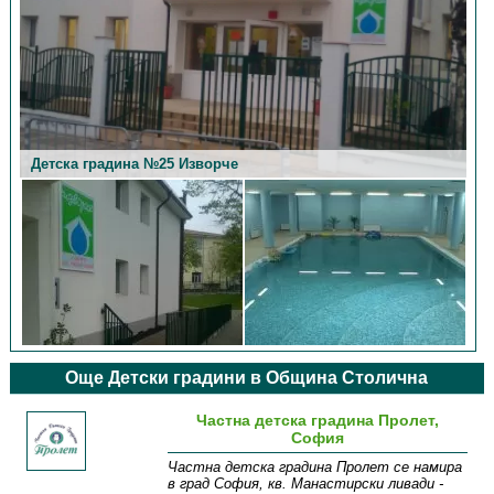
Детска градина №25 Изворче
Детска градина №25 Изворче
Още Детски градини в Община Столична
Частна детска градина Пролет,
София
Частна детска градина Пролет се намира
в град София, кв. Манастирски ливади -