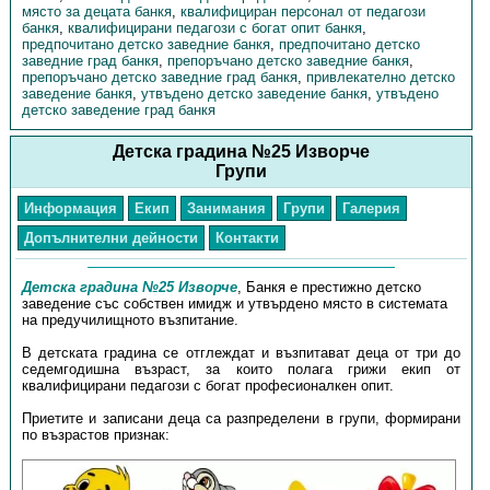
място за децата банкя
,
квалифициран персонал от педагози
банкя
,
квалифицирани педагози с богат опит банкя
,
предпочитано детско заведние банкя
,
предпочитано детско
заведние град банкя
,
препоръчано детско заведние банкя
,
препоръчано детско заведние град банкя
,
привлекателно детско
заведение банкя
,
утвъдено детско заведение банкя
,
утвъдено
детско заведение град банкя
Детска градина №25 Изворче
Групи
Информация
Екип
Занимания
Групи
Галерия
Допълнителни дейности
Контакти
Детска градина №25 Изворче
, Банкя е престижно детско
заведение със собствен имидж и утвърдено място в системата
на предучилищното възпитание.
В детската градина се отглеждат и възпитават деца от три до
седемгодишна възраст, за които полага грижи екип от
квалифицирани педагози с богат професионалкен опит.
Приетите и записани деца са разпределени в групи, формирани
по възрастов признак: