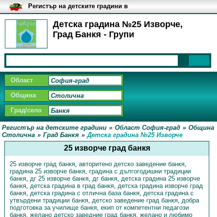
Регистър на детските градини в
България
Детска градина №25 Изворче,
Град Банкя - Групи
Област
Община
Град/село
Регистър на детските градини
»
Област София-град
»
Община
Столична
»
Град Банкя
»
Детска градина №25 Изворче
25 изворче град банкя
25 изворче град банкя
,
авторитено детско заведение банкя
,
градина 25 изворче банкя
,
градина с дългогодишни традиции
банкя
,
дг 25 изворче банкя
,
дг банкя
,
детска градина 25 изворче
банкя
,
детска градина в град банкя
,
детска градина изворче град
банкя
,
детска градина с отлична база банкя
,
детска градина с
утвърдени традиции банкя
,
детско заведение град банкя
,
добра
подготовка за училище банкя
,
екип от компетентни педагози
банкя
,
желано детско заведние град банкя
,
желано и любимо