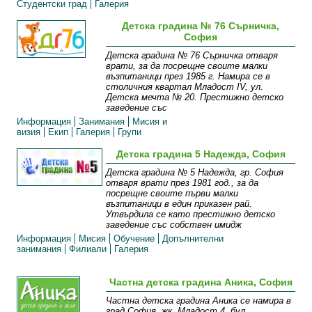
Студентски град
Галерия
Детска градина № 76 Сърничка,
София
Детска градина № 76 Сърничка отваря
врати, за да посрещне своите малки
възпитаници през 1985 г. Намира се в
столичния квартал Младост IV, ул.
Детска мечта № 20. Престижно детско
заведение със
Информация
Занимания
Мисия и
визия
Екип
Галерия
Групи
Детска градина 5 Надежда, София
Детска градина № 5 Надежда, гр. София
отваря врати през 1981 год., за да
посрещне своите първи малки
възпитаници в един приказен рай.
Утвърдила се като престижно детско
заведение със собствен имидж
Информация
Мисия
Обучение
Допълнителни
занимания
Филиали
Галерия
Частна детска градина Аника, София
Частна детска градина Аника се намира в
град София, жк. Младост 4, бул.