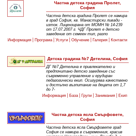
Частна детска градина Пролет,
София
Частна детска градина Пролет се намира
в град София, кв. Манастирски ливади -
изток. Лицензирана от МОМН № 14-239
от 17.07.2007 г. ЧДГ Пролет е детско
заведение от семеен тип, разпо
Информация
Програма
Услуги
Обучение
Галерия
Контакти
Детска градина №7 Детелина, София
ДГ №7 Детелина е привлекателно и
предпочитано детско заведение със
съвременно управление и ерудиран
педагогически екип. Осигурява качествено
и достъпно възпитание на децата от 1,7
до 7-
Информация
База
Групи
Занимания
Екип
Частна детска ясла Смърфовете,
София
Частна детска ясла Смърфовете град
София се намира в съвременния, красив