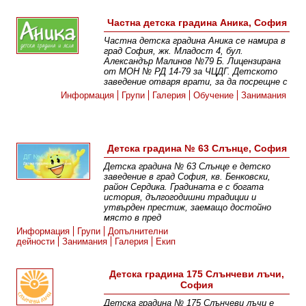
Частна детска градина Аника, София
Частна детска градина Аника се намира в
град София, жк. Младост 4, бул.
Александър Малинов №79 Б. Лицензирана
от МОН № РД 14-79 за ЧЦДГ. Детското
заведение отваря врати, за да посрещне с
Информация
Групи
Галерия
Обучение
Занимания
Детска градина № 63 Слънце, София
Детска градина № 63 Слънце е детско
заведение в град София, кв. Бенковски,
район Сердика. Градината е с богата
история, дългогодишни традиции и
утвърден престиж, заемащо достойно
място в пред
Информация
Групи
Допълнителни
дейности
Занимания
Галерия
Екип
Детска градина 175 Слънчеви лъчи,
София
Детска градина № 175 Слънчеви лъчи e