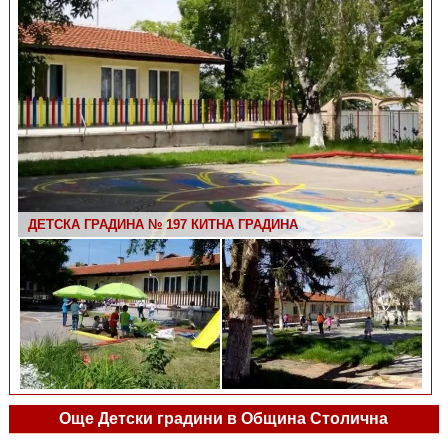
ДЕТСКА ГРАДИНА № 197 КИТНА ГРАДИНА
ДЕТСКА ГРАДИНА № 197 КИТНА ГРАДИНА
Още Детски градини в Община Столична