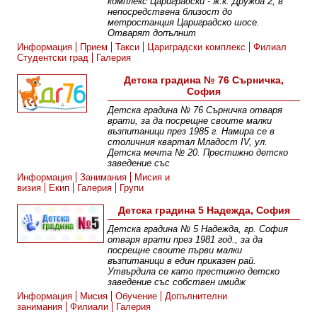
комплекс Цариградски - ж.к. Дружба 2, в
непосредствена близост до
метростанция Цариградско шосе.
Отварят допълнит
Информация
Прием
Такси
Цариградски комплекс
Филиал
Студентски град
Галерия
Детска градина № 76 Сърничка,
София
Детска градина № 76 Сърничка отваря
врати, за да посрещне своите малки
възпитаници през 1985 г. Намира се в
столичния квартал Младост IV, ул.
Детска мечта № 20. Престижно детско
заведение със
Информация
Занимания
Мисия и
визия
Екип
Галерия
Групи
Детска градина 5 Надежда, София
Детска градина № 5 Надежда, гр. София
отваря врати през 1981 год., за да
посрещне своите първи малки
възпитаници в един приказен рай.
Утвърдила се като престижно детско
заведение със собствен имидж
Информация
Мисия
Обучение
Допълнителни
занимания
Филиали
Галерия