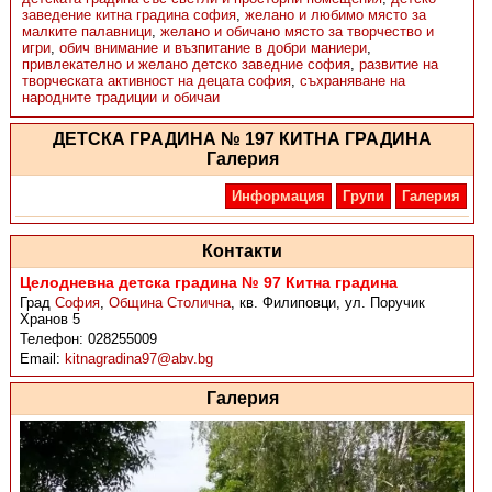
заведение китна градина софия
,
желано и любимо място за
малките палавници
,
желано и обичано място за творчество и
игри
,
обич внимание и възпитание в добри маниери
,
привлекателно и желано детско заведние софия
,
развитие на
творческата активност на децата софия
,
съхраняване на
народните традиции и обичаи
ДЕТСКА ГРАДИНА № 197 КИТНА ГРАДИНА
Галерия
Информация
Групи
Галерия
Контакти
Целодневна детска градина № 97 Китна градина
Град
София
,
Община Столична
,
кв. Филиповци, ул. Поручик
Хранов 5
Телефон:
028255009
Email:
kitnagradina97@abv.bg
Галерия