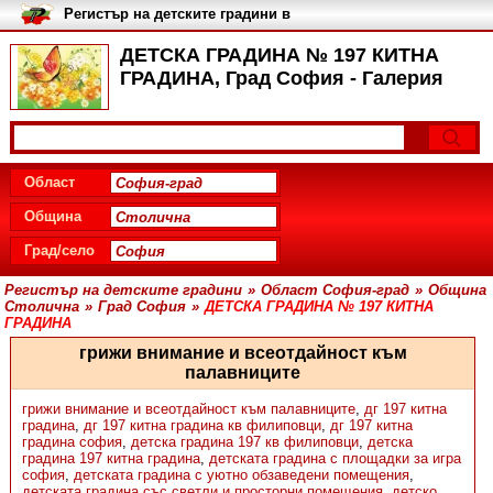
Регистър на детските градини в
България
ДЕТСКА ГРАДИНА № 197 КИТНА
ГРАДИНА, Град София - Галерия
Област
Община
Град/село
Регистър на детските градини
»
Област София-град
»
Община
Столична
»
Град София
»
ДЕТСКА ГРАДИНА № 197 КИТНА
ГРАДИНА
грижи внимание и всеотдайност към
палавниците
грижи внимание и всеотдайност към палавниците
,
дг 197 китна
градина
,
дг 197 китна градина кв филиповци
,
дг 197 китна
градина софия
,
детска градина 197 кв филиповци
,
детска
градина 197 китна градина
,
детската градина с площадки за игра
софия
,
детската градина с уютно обзаведени помещения
,
детската градина със светли и просторни помещения
,
детско