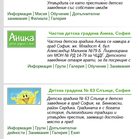
Утвърдила се като престижно детско
заведение със собствен имидж
Информация
Мисия
Обучение
Допълнителни
занимания
Филиали
Галерия
Частна детска градина Аника, София
Частна детска градина Аника се намира в
град София, жк. Младост 4, бул.
Александър Малинов №79 Б. Лицензирана
от МОН № РД 14-79 за ЧЦДГ. Детското
заведение отваря врати, за да посрещне с
Информация
Групи
Галерия
Обучение
Занимания
Детска градина № 63 Слънце, София
Детска градина № 63 Слънце е детско
заведение в град София, кв. Бенковски,
район Сердика. Градината е с богата
история, дългогодишни традиции и
утвърден престиж, заемащо достойно
място в пред
Информация
Групи
Допълнителни
дейности
Занимания
Галерия
Екип