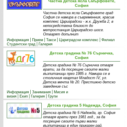
Частна детска ясла Смърфовете,
София
Частна детска ясла Смърфовете град
София се намира в съвременния, красив
комплекс Цариградски - ж.к. Дружба 2, в
непосредствена близост до
метростанция Цариградско шосе.
Отварят допълнит
Информация
Прием
Такси
Цариградски комплекс
Филиал
Студентски град
Галерия
Детска градина № 76 Сърничка,
София
Детска градина № 76 Сърничка отваря
врати, за да посрещне своите малки
възпитаници през 1985 г. Намира се в
столичния квартал Младост IV, ул.
Детска мечта № 20. Престижно детско
заведение със
Информация
Занимания
Мисия и
визия
Екип
Галерия
Групи
Детска градина 5 Надежда, София
Детска градина № 5 Надежда, гр. София
отваря врати през 1981 год., за да
посрещне своите първи малки
възпитаници в един приказен рай.