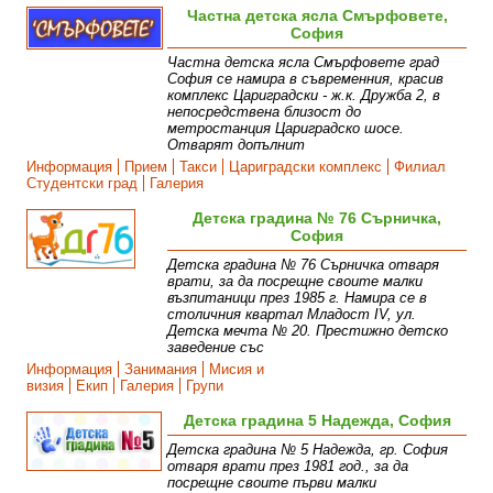
Частна детска ясла Смърфовете,
София
Частна детска ясла Смърфовете град
София се намира в съвременния, красив
комплекс Цариградски - ж.к. Дружба 2, в
непосредствена близост до
метростанция Цариградско шосе.
Отварят допълнит
Информация
Прием
Такси
Цариградски комплекс
Филиал
Студентски град
Галерия
Детска градина № 76 Сърничка,
София
Детска градина № 76 Сърничка отваря
врати, за да посрещне своите малки
възпитаници през 1985 г. Намира се в
столичния квартал Младост IV, ул.
Детска мечта № 20. Престижно детско
заведение със
Информация
Занимания
Мисия и
визия
Екип
Галерия
Групи
Детска градина 5 Надежда, София
Детска градина № 5 Надежда, гр. София
отваря врати през 1981 год., за да
посрещне своите първи малки