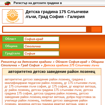
Регистър на детските градини в
България
Детска градина 175 Слънчеви
лъчи, Град София - Галерия
Област
Община
Град/село
Регистър на детските градини
»
Област София-град
»
Община
Столична
»
Град София
»
Детска градина 175 Слънчеви лъчи
авторитетно детско заведение район лозенец
авторитетно детско заведение район лозенец
,
градина с
квалифицирани педагози район лозенец
,
дг 175 слънчеви лъчи
,
дг 175 слънчеви лъчи софия
,
дг 175 софия
,
дг квартал витоша
,
дг район лозенец
,
детска градина 175 слънчеви лъчи
,
детска
градина 175 софия
,
детска градина район лозенец
,
детско
заведение район лозенец квартал витоша
,
добра подготовка за
училище район лозенец
,
любимо детско заведение район
лозенец
,
модерна детска градина квартал витоша
,
ново и