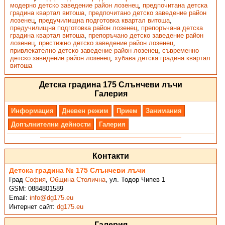
модерно детско заведение район лозенец
,
предпочитана детска
градина квартал витоша
,
предпочитано детско заведение район
лозенец
,
предучилищна подготовка квартал витоша
,
предучилищна подготовка район лозенец
,
препоръчана детска
градина квартал витоша
,
препоръчано детско заведение район
лозенец
,
престижно детско заведение район лозенец
,
привлекателно детско заведение район лозенец
,
съвременно
детско заведение район лозенец
,
хубава детска градина квартал
витоша
Детска градина 175 Слънчеви лъчи
Галерия
Информация
Дневен режим
Прием
Занимания
Допълнителни дейности
Галерия
Контакти
Детска градина № 175 Слънчеви лъчи
Град
София
,
Община Столична
,
ул. Тодор Чипев 1
GSM:
0884801589
Email:
info@dg175.eu
Интернет сайт:
dg175.eu
Галерия