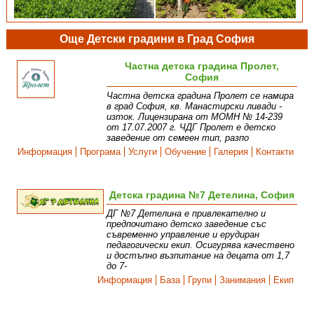
Още Детски градини в Град София
Частна детска градина Пролет,
София
Частна детска градина Пролет се намира
в град София, кв. Манастирски ливади -
изток. Лицензирана от МОМН № 14-239
от 17.07.2007 г. ЧДГ Пролет е детско
заведение от семеен тип, разпо
Информация
Програма
Услуги
Обучение
Галерия
Контакти
Детска градина №7 Детелина, София
ДГ №7 Детелина е привлекателно и
предпочитано детско заведение със
съвременно управление и ерудиран
педагогически екип. Осигурява качествено
и достъпно възпитание на децата от 1,7
до 7-
Информация
База
Групи
Занимания
Екип