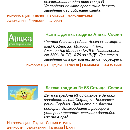
възпитаници в един приказен рай.
Утвърдила се като престижно детско
заведение със собствен имидж
Информация
Мисия
Обучение
Допълнителни
занимания
Филиали
Галерия
Частна детска градина Аника, София
Частна детска градина Аника се намира в
град София, жк. Младост 4, бул.
Александър Малинов №79 Б. Лицензирана
от МОН № РД 14-79 за ЧЦДГ. Детското
заведение отваря врати, за да посрещне с
Информация
Групи
Галерия
Обучение
Занимания
Детска градина № 63 Слънце, София
Детска градина № 63 Слънце е детско
заведение в град София, кв. Бенковски,
район Сердика. Градината е с богата
история, дългогодишни традиции и
утвърден престиж, заемащо достойно
място в пред
Информация
Групи
Допълнителни
дейности
Занимания
Галерия
Екип