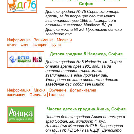
София
Детска градина № 76 Сърничка отваря
врати, за да посрещне своите малки
възпитаници през 1985 г. Намира се в
столичния квартал Младост IV, ул.
Детска мечта № 20. Престижно детско
заведение със
Информация
Занимания
Мисия и
визия
Екип
Галерия
Групи
Детска градина 5 Надежда, София
Детска градина № 5 Надежда, гр. София
отваря врати през 1981 год., за да
посрещне своите първи малки
възпитаници в един приказен рай.
Утвърдила се като престижно детско
заведение със собствен имидж
Информация
Мисия
Обучение
Допълнителни
занимания
Филиали
Галерия
Частна детска градина Аника, София
Частна детска градина Аника се намира в
град София, жк. Младост 4, бул.
Александър Малинов №79 Б. Лицензирана
от МОН № РД 14-79 за ЧЦДГ. Детското