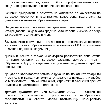
от квалифицирани педагози с богат професионалкен опит,
защитили професионално-квалификационна степен.
Основни приоритети в работата на колектива са качеството на
детското обучение и възпитание, качествена подготовка за
училище в позитивна образователна среда.
Педагогическият персонал на детското заведение работи за
утвърждаване на детската градина като желана и обичана среда
за развитие, възпитание и игри.
Възпитанието и обучението на децата се организира и провежда
в съответствие с образователни изисквания на МОН и осигурява
отлична подготовка за училище.
Дневният режим е гъвкав и осигурява равностойно присъствие
на трите основни за детското развитие дейности: Игри -
Обучение - Труд. Създадени са условия за „равен старт” на
всички деца.
Децата се възпитават в зачитане духа на националните традиции
и ценност, в грижа към земята, опазване на природата и любов
към животните. Всички начинания, стремежи и вълнения срещат
подкрепа и разбиране от педагозите.
Детска градина № 175 Слънчеви лъчи
, гр. София се
отличава с креативност, оригиналност и въобръжение,
гарантирайки на своите малки възпитаници незабравимо
детство.