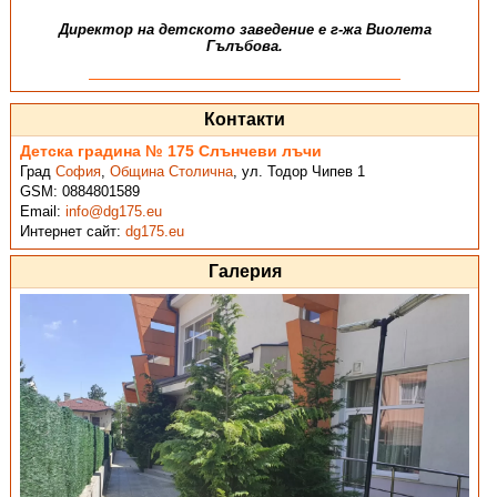
Директор на детското заведение е г-жа Виолета
Гълъбова.
Контакти
Детска градина № 175 Слънчеви лъчи
Град
София
,
Община Столична
,
ул. Тодор Чипев 1
GSM:
0884801589
Email:
info@dg175.eu
Интернет сайт:
dg175.eu
Галерия