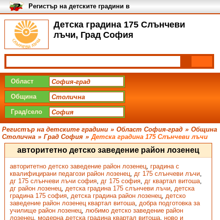
Регистър на детските градини в
България
Детска градина 175 Слънчеви
лъчи, Град София
Област
Община
Град/село
Регистър на детските градини
»
Област София-град
»
Община
Столична
»
Град София
»
Детска градина 175 Слънчеви лъчи
авторитетно детско заведение район лозенец
авторитетно детско заведение район лозенец
,
градина с
квалифицирани педагози район лозенец
,
дг 175 слънчеви лъчи
,
дг 175 слънчеви лъчи софия
,
дг 175 софия
,
дг квартал витоша
,
дг район лозенец
,
детска градина 175 слънчеви лъчи
,
детска
градина 175 софия
,
детска градина район лозенец
,
детско
заведение район лозенец квартал витоша
,
добра подготовка за
училище район лозенец
,
любимо детско заведение район
лозенец
,
модерна детска градина квартал витоша
,
ново и