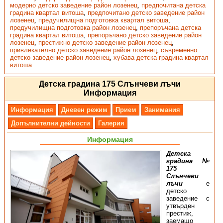
модерно детско заведение район лозенец
,
предпочитана детска
градина квартал витоша
,
предпочитано детско заведение район
лозенец
,
предучилищна подготовка квартал витоша
,
предучилищна подготовка район лозенец
,
препоръчана детска
градина квартал витоша
,
препоръчано детско заведение район
лозенец
,
престижно детско заведение район лозенец
,
привлекателно детско заведение район лозенец
,
съвременно
детско заведение район лозенец
,
хубава детска градина квартал
витоша
Детска градина 175 Слънчеви лъчи
Информация
Информация
Дневен режим
Прием
Занимания
Допълнителни дейности
Галерия
Информация
Детска
градина №
175
Слънчеви
лъчи
e
детско
заведение с
утвърден
престиж,
заемащо