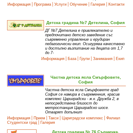
Информация
Програма
Услуги
Обучение
Галерия
Контакти
Детска градина №7 Детелина, София
ДГ №7 Детелина е привлекателно и
предпочитано детско заведение със
съвременно управление и ерудиран
педагогически екип. Осигурява качествено
и достъпно възпитание на децата от 1,7
до 7-
Информация
База
Групи
Занимания
Екип
Частна детска ясла Смърфовете,
София
Частна детска ясла Смърфовете град
София се намира в съвременния, красив
комплекс Цариградски - ж.к. Дружба 2, в
непосредствена близост до
метростанция Цариградско шосе.
Отварят допълнит
Информация
Прием
Такси
Цариградски комплекс
Филиал
Студентски град
Галерия
Детска градина № 76 Сърничка,