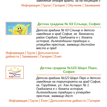
заведение отваря врати, за да посрещне с
Информация
Групи
Галерия
Обучение
Занимания
Детска градина № 63 Слънце, София
Детска градина № 63 Слънце е детско
заведение в град София, кв. Бенковски,
район Сердика. Градината е с богата
история, дългогодишни традиции и
утвърден престиж, заемащо достойно
място в пред
Информация
Групи
Допълнителни
дейности
Занимания
Галерия
Екип
Детска градина №123 Шарл Перо,
София
Детска градина №123 Шарл Перо е детско
заведение на територията на град София,
кв. Горубляне, ул. Хан Аспарух № 1.
Градината е с богата история,
дългогодишни традиции и утвърден
престиж, заемащо дост
Информация
Групи
Екип
Допълнителни дейности
Галерия