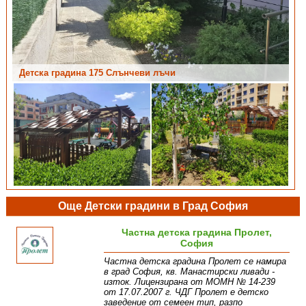
Детска градина 175 Слънчеви лъчи
Детска градина 175 Слънчеви лъчи
Още Детски градини в Град София
Частна детска градина Пролет,
София
Частна детска градина Пролет се намира
в град София, кв. Манастирски ливади -
изток. Лицензирана от МОМН № 14-239
от 17.07.2007 г. ЧДГ Пролет е детско
заведение от семеен тип, разпо