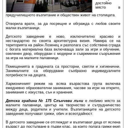
достойно
място в
предучилищното възпитание и обществен живот на столицата.
Отворила врати, за да посрещне и обгражда с любов своите
малки възпитаници.
Детското заведение е ново, изключително красиво и
нестандартно по своята архитектурна визия. Намира се на
територията на район Лозенец и разполага със собствена сграда
с богата материална база включваща зали за игри и обучение,
озеленен двор, оборудван с модерни и съвременни съоръжения
за игра на малките палавници.
Помещенията в градината са просторни, светли и хигиенични.
Занималните са оборудвани съобразно индивидуалните
потребности на децата.
Хармоничният режим на всяка възрастова група включва
ежедневно образователни занимания, часове за игри на открито,
занимания с изкуства, сън и хранения.
Детска градина № 175 Слънчеви лъчи
е любимо място за
малките палавници, център на творчество и сътрудничество
между деца, родители и учители. Възпитаниците на детското
заведение получават грижи, обич и всеотдайност.
В детското заведение се отглеждат и възпитават деца от яслена
възраст до постъпване в първи клас, за които полага грижи екип