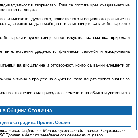
индивидуалност и творчество. Това се постига чрез създаването на
качества на децата.
а физическото, духовното, нравственото и социалното развитие на
ността, стремят се да приобщават възпитаниците си към българските
о български и чужди езици, спорт, изкуства, математика, природа и
те интелектуални дадености, физически заложби и емоционална
питаници на дисциплина и отговорност, които са важни елементи от
ажира активно в процеса на обучение, така децата трупат знания за
иално отношение към природата - семената на обичта и уважението
и в Община Столична
а детска градина Пролет, София
ра в град София, кв. Манастирски ливади - изток. Лицензирана
ДГ Пролет е детско заведение от семеен тип, разпо