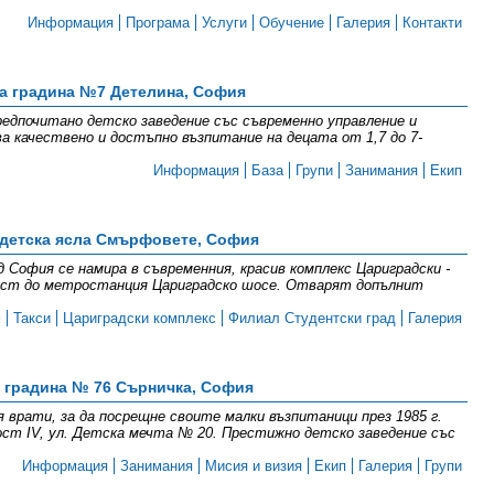
Информация
Програма
Услуги
Обучение
Галерия
Контакти
а градина №7 Детелина, София
едпочитано детско заведение със съвременно управление и
ва качествено и достъпно възпитание на децата от 1,7 до 7-
Информация
База
Групи
Занимания
Екип
 детска ясла Смърфовете, София
София се намира в съвременния, красив комплекс Цариградски -
изост до метростанция Цариградско шосе. Отварят допълнит
м
Такси
Цариградски комплекс
Филиал Студентски град
Галерия
 градина № 76 Сърничка, София
 врати, за да посрещне своите малки възпитаници през 1985 г.
ст IV, ул. Детска мечта № 20. Престижно детско заведение със
Информация
Занимания
Мисия и визия
Екип
Галерия
Групи