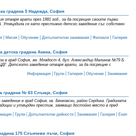
ска градина 5 Надежда, София
я отваря врати през 1981 год., за да посрещне своите първи
ай. Утвърдила се като престижно детско заведение със собствен
я
Мисия
Обучение
Допълнителни занимания
Филиали
Галерия
а детска градина Аника, София
а в град София, жк. Младост 4, бул. Александър Малинов №79 Б.
ДГ. Детското заведение отваря врати, за да посрещне с
Информация
Групи
Галерия
Обучение
Занимания
а градина № 63 Слънце, София
заведение в град София, кв. Бенковски, район Сердика. Градината
адиции и утвърден престиж, заемащо достойно място в пред
мация
Групи
Допълнителни дейности
Занимания
Галерия
Екип
радина 175 Слънчеви лъчи, София