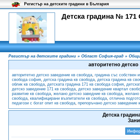
Регистър на детските градини в България
Детска градина № 171
Регистър на детските градини
»
Област София-град
»
Общи
авторитетно детско
авторитетно детско заведение кв свобода
,
градина със собствен 
свобода софия
,
детска градина кв свобода
,
детска градина кв св
облик кв свобода
,
детската градина 171 кв свобода софия
,
детска
детско заведение 171 кв свобода
,
детско заведение квартал своб
развитие кв свобода
,
желано детско заведние кв свобода
,
желано 
свобода
,
квалифицирани възпитатели кв свобода
,
отлична подгот
педагози с богат опит кв свобода
,
препоръчано детско заведение 
Детска градин
Зан
Инфо