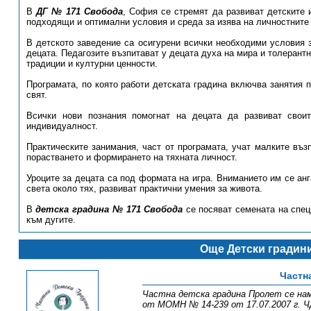
В
ДГ № 171 Свобода
, София се стремят да развиват детските 
подходящи и оптимални условия и среда за изява на личностните 
В детското заведение са осигурени всички необходими условия з
децата. Педагозите възпитават у децата духа на мира и толерант
традиции и културни ценности.
Програмата, по която работи детската градина включва занятия п
свят.
Всички нови познания помогнат на децата да развиват свои
индивидуалност.
Практическите занимания, част от програмата, учат малките въз
порастването и формирането на тяхната личност.
Уроците за децата са под формата на игра. Вниманието им се анг
света около тях, развиват практични умения за живота.
В
детска градина № 171 Свобода
се посяват семената на спец
към дугите.
Още Детски градин
Частн
Частна детска градина Пролет се нами
от МОМН № 14-239 от 17.07.2007 г. Ч