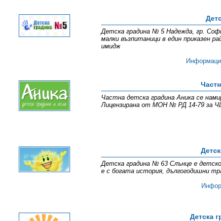
Дет
Детска градина № 5 Надежда, гр. Софи
малки възпитаници в един приказен р
имидж
Информаци
Частн
Частна детска градина Аника се намир
Лицензирана от МОН № РД 14-79 за ЧЦ
Детск
Детска градина № 63 Слънце е детско 
е с богата история, дългогодишни тр
Инфор
Детска г