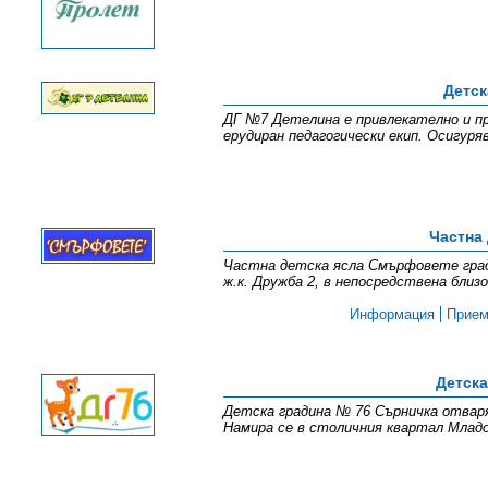
Детск
ДГ №7 Детелина е привлекателно и пр
ерудиран педагогически екип. Осигуря
Частна
Частна детска ясла Смърфовете град 
ж.к. Дружба 2, в непосредствена бл
Информация
Прие
Детска
Детска градина № 76 Сърничка отваря
Намира се в столичния квартал Младо