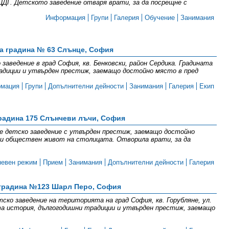
ДГ. Детското заведение отваря врати, за да посрещне с
Информация
Групи
Галерия
Обучение
Занимания
а градина № 63 Слънце, София
заведение в град София, кв. Бенковски, район Сердика. Градината
адиции и утвърден престиж, заемащо достойно място в пред
мация
Групи
Допълнителни дейности
Занимания
Галерия
Екип
радина 175 Слънчеви лъчи, София
e детско заведение с утвърден престиж, заемащо достойно
и обществен живот на столицата. Отворила врати, за да
невен режим
Прием
Занимания
Допълнителни дейности
Галерия
 градина №123 Шарл Перо, София
ско заведение на територията на град София, кв. Горубляне, ул.
та история, дългогодишни традиции и утвърден престиж, заемащо