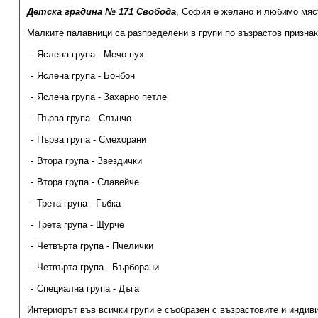
Детска градина № 171 Свобода
, София е желано и любимо мяст
Малките палавници са разпределени в групи по възрастов признак
Яслена група - Мечо пух
Яслена група - Бонбон
Яслена група - Захарно петле
Първа група - Слънчо
Първа група - Смехорани
Втора група - Звездички
Втора група - Славейче
Трета група - Гъбка
Трета група - Щурче
Четвърта група - Пчелички
Четвърта група - Бърборани
Специална група - Дъга
Интериорът във всички групи е съобразен с възрастовите и индив