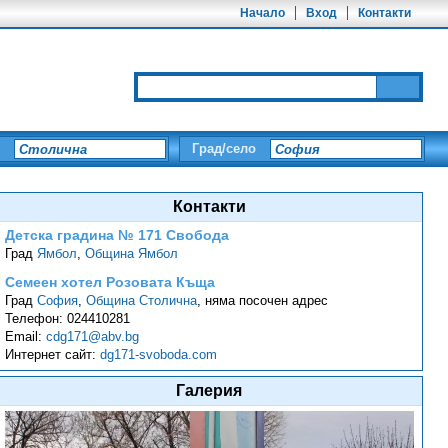
Начало
Вход
Контакти
Град/село
Контакти
Детска градина № 171 Свобода
Град
Ямбол
,
Община Ямбол
Семеен хотел Розовата Къща
Град
София
,
Община Столична
,
няма посочен адрес
Телефон:
024410281
Email:
cdg171@abv.bg
Интернет сайт:
dg171-svoboda.com
Галерия