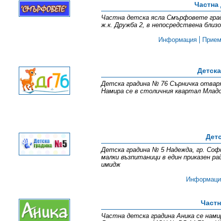
Частна
Частна детска ясла Смърфовете град 
ж.к. Дружба 2, в непосредствена бл
Информация
Прие
Детска
Детска градина № 76 Сърничка отваря
Намира се в столичния квартал Младо
Дет
Детска градина № 5 Надежда, гр. Софи
малки възпитаници в един приказен р
имидж
Информаци
Частн
Частна детска градина Аника се намир