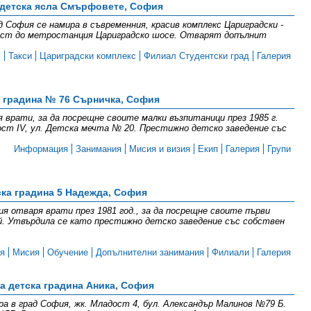
 детска ясла Смърфовете, София
София се намира в съвременния, красив комплекс Цариградски -
изост до метростанция Цариградско шосе. Отварят допълнит
м
Такси
Цариградски комплекс
Филиал Студентски град
Галерия
 градина № 76 Сърничка, София
 врати, за да посрещне своите малки възпитаници през 1985 г.
ст IV, ул. Детска мечта № 20. Престижно детско заведение със
Информация
Занимания
Мисия и визия
Екип
Галерия
Групи
ска градина 5 Надежда, София
я отваря врати през 1981 год., за да посрещне своите първи
ай. Утвърдила се като престижно детско заведение със собствен
я
Мисия
Обучение
Допълнителни занимания
Филиали
Галерия
а детска градина Аника, София
а в град София, жк. Младост 4, бул. Александър Малинов №79 Б.