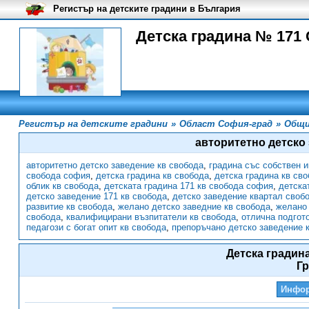
Регистър на детските градини в България
Детска градина № 171 
Регистър на детските градини
»
Област София-град
»
Общи
авторитетно детско
авторитетно детско заведение кв свобода
,
градина със собствен 
свобода софия
,
детска градина кв свобода
,
детска градина кв св
облик кв свобода
,
детската градина 171 кв свобода софия
,
детска
детско заведение 171 кв свобода
,
детско заведение квартал своб
развитие кв свобода
,
желано детско заведние кв свобода
,
желано 
свобода
,
квалифицирани възпитатели кв свобода
,
отлична подгот
педагози с богат опит кв свобода
,
препоръчано детско заведение 
Детска градин
Г
Инфо