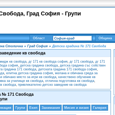
Свобода, Град София - Групи
Област
Община
на Столична
»
Град София
»
Детска градина № 171 Свобода
 заведение кв свобода
имидж кв свобода
,
дг 171 кв свобода софия
,
дг 171 свобода
,
дг 171
обода софия
,
детска градина свобода
,
детска градина със собствен
та градина 171 свобода
,
детската градина 171 свобода софия
,
ода
,
елитна детска градина софия
,
желана и обичана среда за
и обичано място за игри кв свобода
,
качествено обучение кв
овка за училище кв свобода
,
отлична подготовка кв свобода
,
кв свобода
,
привлекателно детско заведние кв свобода
а № 171 Свобода
рупи
рмация
Групи
Екип
Занимания
Мисия и визия
Галерия