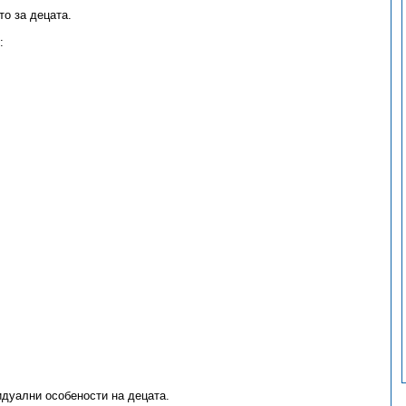
о за децата.
:
идуални особености на децата.