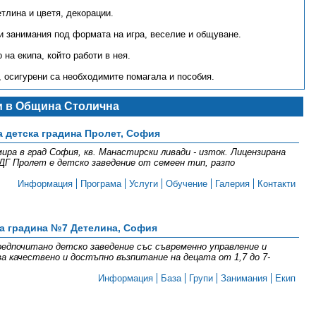
тлина и цветя, декорации.
и занимания под формата на игра, веселие и общуване.
на екипа, който работи в нея.
, осигурени са необходимите помагала и пособия.
и в Община Столична
а детска градина Пролет, София
ра в град София, кв. Манастирски ливади - изток. Лицензирана
ДГ Пролет е детско заведение от семеен тип, разпо
Информация
Програма
Услуги
Обучение
Галерия
Контакти
а градина №7 Детелина, София
едпочитано детско заведение със съвременно управление и
ва качествено и достъпно възпитание на децата от 1,7 до 7-
Информация
База
Групи
Занимания
Екип