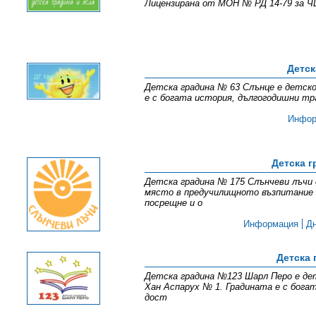
Лицензирана от МОН № РД 14-79 за ЧЦ
Детск
Детска градина № 63 Слънце е детско 
е с богата история, дългогодишни тр
Инфор
Детска г
Детска градина № 175 Слънчеви лъчи 
място в предучилищното възпитание 
посрещне и о
Информация
Д
Детска
Детска градина №123 Шарл Перо е дет
Хан Аспарух № 1. Градината е с бога
дост