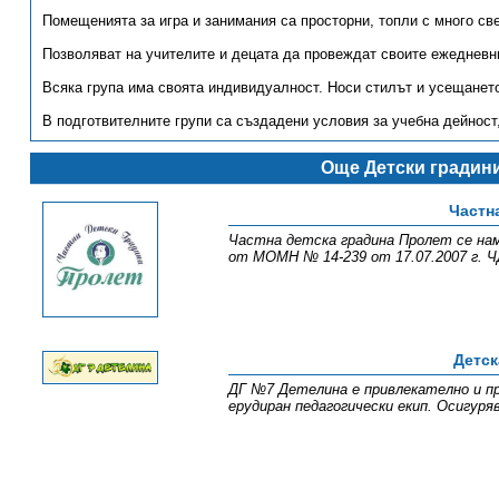
Помещенията за игра и занимания са просторни, топли с много све
Позволяват на учителите и децата да провеждат своите ежедневн
Всяка група има своята индивидуалност. Носи стилът и усещането 
В подготвителните групи са създадени условия за учебна дейност
Още Детски градин
Частн
Частна детска градина Пролет се нами
от МОМН № 14-239 от 17.07.2007 г. Ч
Детск
ДГ №7 Детелина е привлекателно и пр
ерудиран педагогически екип. Осигуря