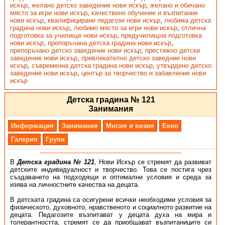
искър
,
желано детско заведение нови искър
,
желано и обичано
място за игри нови искър
,
качествено обучение и възпитание
нови искър
,
квалифицирани педагози нови искър
,
любима детска
градина нови искър
,
любимо място за игри нови искър
,
отлична
подготовка за училище нови искър
,
предучилищна подготовка
нови искър
,
препоръчана детска градина нови искър
,
препоръчано детско заведение нови искър
,
престижно детски
заведение нови искър
,
привлекателно детско заведние нови
искър
,
съвременна детска градина нови искър
,
утвърдено детско
заведение нови искър
,
център за творчество и забавление нови
искър
Детска градина № 121
Занимания
Информация
Занимания
Мисия и визия
Екип
Галерия
Групи
В
Детска градина № 121
, Нови Искър се стремят да развиват
детските индивидуалност и творчество. Това се постига чрез
създаването на подходящи и оптимални условия и среда за
изява на личностните качества на децата.
В детската градина са осигурени всички необходими условия за
физическото, духовното, нравственото и социалното развитие на
децата. Педагозите възпитават у децата духа на мира и
толерантността, стремят се да приобщават възпитаниците си