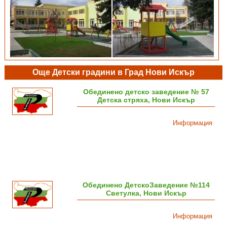
Още Детски градини в Град Нови Искър
Обединено детско заведение № 57
Детска стряха, Нови Искър
Информация
Обединено ДетскоЗаведение №114
Светулка, Нови Искър
Информация