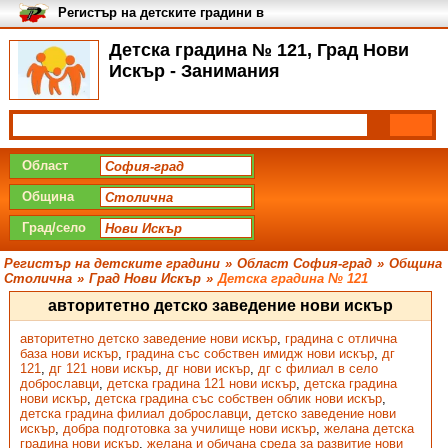
Регистър на детските градини в
България
Детска градина № 121, Град Нови
Искър - Занимания
Област
Община
Град/село
Регистър на детските градини
»
Област София-град
»
Община
Столична
»
Град Нови Искър
»
Детска градина № 121
авторитетно детско заведение нови искър
авторитетно детско заведение нови искър
,
градина с отлична
база нови искър
,
градина със собствен имидж нови искър
,
дг
121
,
дг 121 нови искър
,
дг нови искър
,
дг с филиал в село
доброславци
,
детска градина 121 нови искър
,
детска градина
нови искър
,
детска градина със собствен облик нови искър
,
детска градина филиал доброславци
,
детско заведение нови
искър
,
добра подготовка за училище нови искър
,
желана детска
градина нови искър
,
желана и обичана среда за развитие нови