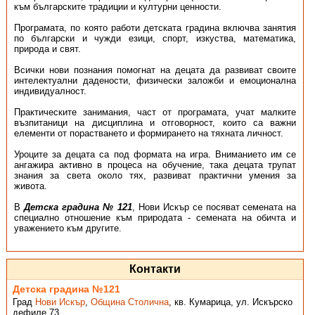
към българските традиции и културни ценности.
Програмата, по която работи детската градина включва занятия
по български и чужди езици, спорт, изкуства, математика,
природа и свят.
Всички нови познания помогнат на децата да развиват своите
интелектуални дадености, физически заложби и емоционална
индивидуалност.
Практическите занимания, част от програмата, учат малките
възпитаници на дисциплина и отговорност, които са важни
елементи от порастването и формирането на тяхната личност.
Уроците за децата са под формата на игра. Вниманието им се
ангажира активно в процеса на обучение, така децата трупат
знания за света около тях, развиват практични умения за
живота.
В
Детска градина № 121
, Нови Искър се посяват семената на
специално отношение към природата - семената на обичта и
уважението към другите.
Контакти
Детска градина №121
Град
Нови Искър
,
Община Столична
,
кв. Кумарица, ул. Искърско
дефиле 73