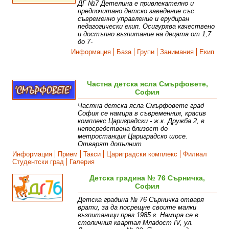
ДГ №7 Детелина е привлекателно и
предпочитано детско заведение със
съвременно управление и ерудиран
педагогически екип. Осигурява качествено
и достъпно възпитание на децата от 1,7
до 7-
Информация
База
Групи
Занимания
Екип
Частна детска ясла Смърфовете,
София
Частна детска ясла Смърфовете град
София се намира в съвременния, красив
комплекс Цариградски - ж.к. Дружба 2, в
непосредствена близост до
метростанция Цариградско шосе.
Отварят допълнит
Информация
Прием
Такси
Цариградски комплекс
Филиал
Студентски град
Галерия
Детска градина № 76 Сърничка,
София
Детска градина № 76 Сърничка отваря
врати, за да посрещне своите малки
възпитаници през 1985 г. Намира се в
столичния квартал Младост IV, ул.