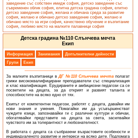
заведение със собствен имидж софия
,
детско заведение със
съвременен облик софия
,
елитна детска градина софия
,
елитно
детско заведение софия
,
желана и обичана среда за развитие
софия
,
желано и обичано детско заведение софия
,
желано и
обичано място за игри софия
,
качествено обучение и възпитание
софия
,
любимо място на малките палавници софия
Детска градина №110 Слънчева мечта
Екип
Информация
Занимания
Допълнителни дейности
Групи
Екип
За малките възпитаници в
ДГ №110 Слънчева
мечта
полагат
грижи висококвалифицирани преподаватели със специализация
и клас квалификация. Ерудираните и амбициозни педагози са се
посветили на децата, за да открият и развият таланта и
способностите на всяко едно от тях.
Екипът от компетентни педагози, работят с децата, давайки им
нови знания и умения. Помагайки им да усъвършенстват
чуждите езици, запознавайки ги с различни култури и обичаи,
обогатявайки представите на децата за света, засилвайки
чувството им за толерантност и любознателност.
В работата с децата са съобразени възрастовите особености и
индивидуаленото развитие и интереси на всяко дете. Подпомага