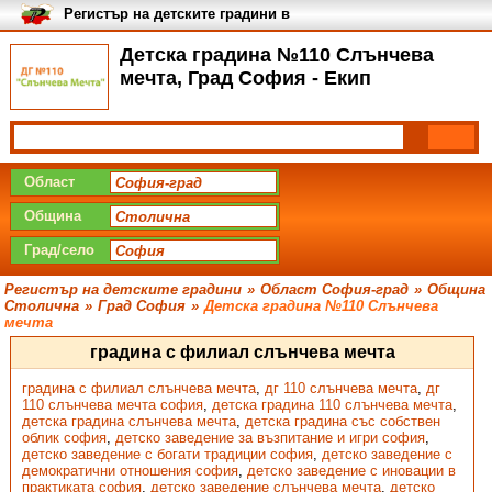
Регистър на детските градини в
България
Детска градина №110 Слънчева
мечта, Град София - Екип
Област
Община
Град/село
Регистър на детските градини
»
Област София-град
»
Община
Столична
»
Град София
»
Детска градина №110 Слънчева
мечта
градина с филиал слънчева мечта
градина с филиал слънчева мечта
,
дг 110 слънчева мечта
,
дг
110 слънчева мечта софия
,
детска градина 110 слънчева мечта
,
детска градина слънчева мечта
,
детска градина със собствен
облик софия
,
детско заведение за възпитание и игри софия
,
детско заведение с богати традиции софия
,
детско заведение с
демократични отношения софия
,
детско заведение с иновации в
практиката софия
,
детско заведение слънчева мечта
,
детско