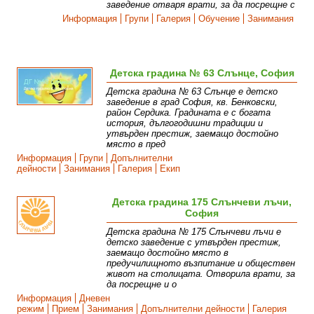
заведение отваря врати, за да посрещне с
Информация
Групи
Галерия
Обучение
Занимания
Детска градина № 63 Слънце, София
Детска градина № 63 Слънце е детско
заведение в град София, кв. Бенковски,
район Сердика. Градината е с богата
история, дългогодишни традиции и
утвърден престиж, заемащо достойно
място в пред
Информация
Групи
Допълнителни
дейности
Занимания
Галерия
Екип
Детска градина 175 Слънчеви лъчи,
София
Детска градина № 175 Слънчеви лъчи e
детско заведение с утвърден престиж,
заемащо достойно място в
предучилищното възпитание и обществен
живот на столицата. Отворила врати, за
да посрещне и о
Информация
Дневен
режим
Прием
Занимания
Допълнителни дейности
Галерия