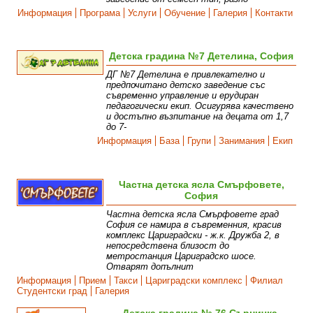
Информация
Програма
Услуги
Обучение
Галерия
Контакти
Детска градина №7 Детелина, София
ДГ №7 Детелина е привлекателно и
предпочитано детско заведение със
съвременно управление и ерудиран
педагогически екип. Осигурява качествено
и достъпно възпитание на децата от 1,7
до 7-
Информация
База
Групи
Занимания
Екип
Частна детска ясла Смърфовете,
София
Частна детска ясла Смърфовете град
София се намира в съвременния, красив
комплекс Цариградски - ж.к. Дружба 2, в
непосредствена близост до
метростанция Цариградско шосе.
Отварят допълнит
Информация
Прием
Такси
Цариградски комплекс
Филиал
Студентски град
Галерия