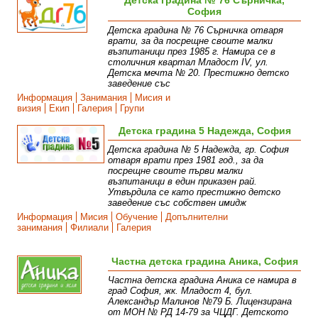
Детска градина № 76 Сърничка,
София
Детска градина № 76 Сърничка отваря
врати, за да посрещне своите малки
възпитаници през 1985 г. Намира се в
столичния квартал Младост IV, ул.
Детска мечта № 20. Престижно детско
заведение със
Информация
Занимания
Мисия и
визия
Екип
Галерия
Групи
Детска градина 5 Надежда, София
Детска градина № 5 Надежда, гр. София
отваря врати през 1981 год., за да
посрещне своите първи малки
възпитаници в един приказен рай.
Утвърдила се като престижно детско
заведение със собствен имидж
Информация
Мисия
Обучение
Допълнителни
занимания
Филиали
Галерия
Частна детска градина Аника, София
Частна детска градина Аника се намира в
град София, жк. Младост 4, бул.
Александър Малинов №79 Б. Лицензирана
от МОН № РД 14-79 за ЧЦДГ. Детското