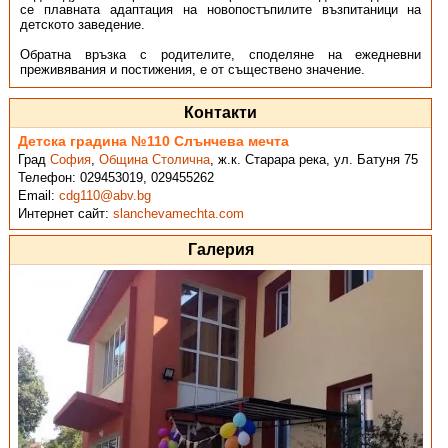
се плавната адаптация на новопостъпилите възпитаници на
детското заведение.
Обратна връзка с родителите, споделяне на ежедневни
преживявания и постижения, е от съществено значение.
Контакти
Детска градина №110 Слънчева мечта
Град
София
,
Община Столична
,
ж.к. Старара река, ул. Батуня 75
Телефон:
029453019, 029455262
Email:
cdg110@abv.bg
Интернет сайт:
slanchevamechta.com
Галерия