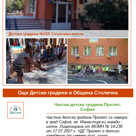
Детска градина №110 Слънчева мечта
Детска градина №110 Слънчева мечта
Още Детски градини в Община Столична
Частна детска градина Пролет,
София
Частна детска градина Пролет се намира
в град София, кв. Манастирски ливади -
изток. Лицензирана от МОМН № 14-239
от 17.07.2007 г. ЧДГ Пролет е детско
заведение от семеен тип, разпо