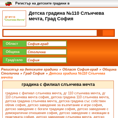
Регистър на детските градини в
България
Детска градина №110 Слънчева
мечта, Град София
Област
Община
Град/село
Регистър на детските градини
»
Област София-град
»
Община
Столична
»
Град София
»
Детска градина №110 Слънчева
мечта
градина с филиал слънчева мечта
градина с филиал слънчева мечта
,
дг 110 слънчева мечта
,
дг
110 слънчева мечта софия
,
детска градина 110 слънчева мечта
,
детска градина слънчева мечта
,
детска градина със собствен
облик софия
,
детско заведение за възпитание и игри софия
,
детско заведение с богати традиции софия
,
детско заведение с
демократични отношения софия
,
детско заведение с иновации в
практиката софия
,
детско заведение слънчева мечта
,
детско