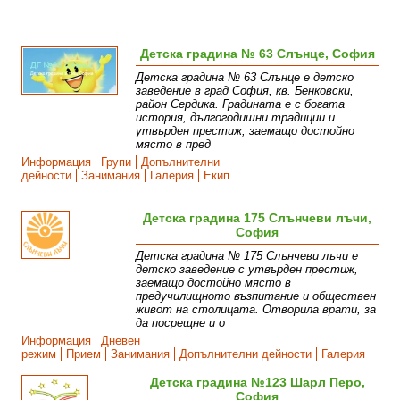
Детска градина № 63 Слънце, София
Детска градина № 63 Слънце е детско
заведение в град София, кв. Бенковски,
район Сердика. Градината е с богата
история, дългогодишни традиции и
утвърден престиж, заемащо достойно
място в пред
Информация
Групи
Допълнителни
дейности
Занимания
Галерия
Екип
Детска градина 175 Слънчеви лъчи,
София
Детска градина № 175 Слънчеви лъчи e
детско заведение с утвърден престиж,
заемащо достойно място в
предучилищното възпитание и обществен
живот на столицата. Отворила врати, за
да посрещне и о
Информация
Дневен
режим
Прием
Занимания
Допълнителни дейности
Галерия
Детска градина №123 Шарл Перо,
София