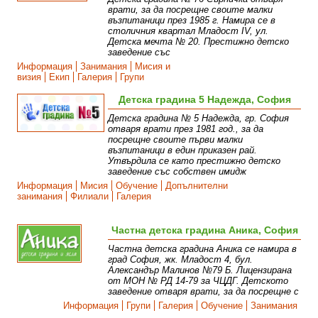
врати, за да посрещне своите малки
възпитаници през 1985 г. Намира се в
столичния квартал Младост IV, ул.
Детска мечта № 20. Престижно детско
заведение със
Информация
Занимания
Мисия и
визия
Екип
Галерия
Групи
Детска градина 5 Надежда, София
Детска градина № 5 Надежда, гр. София
отваря врати през 1981 год., за да
посрещне своите първи малки
възпитаници в един приказен рай.
Утвърдила се като престижно детско
заведение със собствен имидж
Информация
Мисия
Обучение
Допълнителни
занимания
Филиали
Галерия
Частна детска градина Аника, София
Частна детска градина Аника се намира в
град София, жк. Младост 4, бул.
Александър Малинов №79 Б. Лицензирана
от МОН № РД 14-79 за ЧЦДГ. Детското
заведение отваря врати, за да посрещне с
Информация
Групи
Галерия
Обучение
Занимания