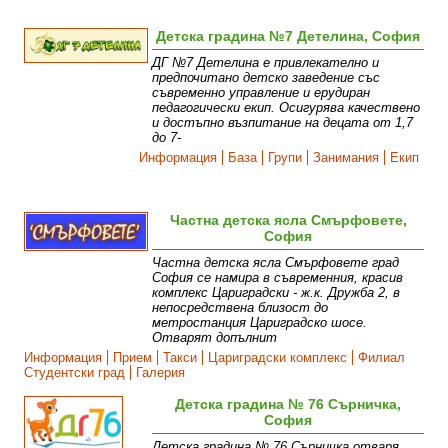
Детска градина №7 Детелина, София
ДГ №7 Детелина е привлекателно и
предпочитано детско заведение със
съвременно управление и ерудиран
педагогически екип. Осигурява качествено
и достъпно възпитание на децата от 1,7
до 7-
Информация
База
Групи
Занимания
Екип
Частна детска ясла Смърфовете,
София
Частна детска ясла Смърфовете град
София се намира в съвременния, красив
комплекс Цариградски - ж.к. Дружба 2, в
непосредствена близост до
метростанция Цариградско шосе.
Отварят допълнит
Информация
Прием
Такси
Цариградски комплекс
Филиал
Студентски град
Галерия
Детска градина № 76 Сърничка,
София
Детска градина № 76 Сърничка отваря