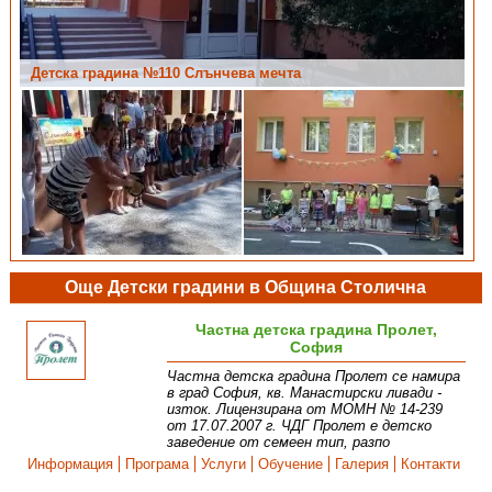
Детска градина №110 Слънчева мечта
Детска градина №110 Слънчева мечта
Още Детски градини в Община Столична
Частна детска градина Пролет,
София
Частна детска градина Пролет се намира
в град София, кв. Манастирски ливади -
изток. Лицензирана от МОМН № 14-239
от 17.07.2007 г. ЧДГ Пролет е детско
заведение от семеен тип, разпо
Информация
Програма
Услуги
Обучение
Галерия
Контакти