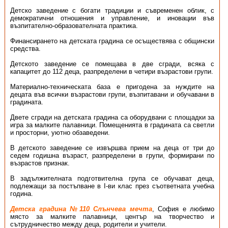
Детско заведение с богати традиции и съвременен облик, с
демократични отношения и управление, и иновации във
възпитателно-образователната практика.
Финансирането на детската градина се осъществява с общински
средства.
Детското заведение се помещава в две сгради, всяка с
капацитет до 112 деца, разпределени в четири възрастови групи.
Материално-техническата база е пригодена за нуждите на
децата във всички възрастови групи, възпитавани и обучавани в
градината.
Двете сгради на детската градина са оборудвани с площадки за
игра за малките палавници. Помещенията в градината са светли
и просторни, уютно обзаведени.
В детското заведение се извършва прием на деца от три до
седем годишна възраст, разпределени в групи, формирани по
възрастов признак.
В задължителната подготвителна група се обучават деца,
подлежащи за постъпване в І-ви клас през съответната учебна
година.
Детска градина №110 Слънчева мечта
, София е любимо
място за малките палавници, център на творчество и
сътрудничество между деца, родители и учители.