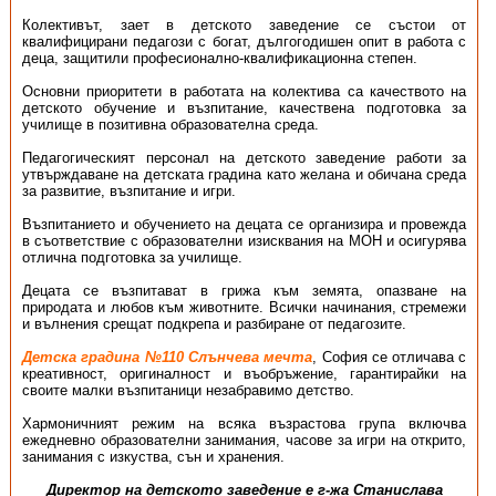
Колективът, зает в детското заведение се състои от
квалифицирани педагози с богат, дългогодишен опит в работа с
деца, защитили професионално-квалификационна степен.
Основни приоритети в работата на колектива са качеството на
детското обучение и възпитание, качествена подготовка за
училище в позитивна образователна среда.
Педагогическият персонал на детското заведение работи за
утвърждаване на детската градина като желана и обичана среда
за развитие, възпитание и игри.
Възпитанието и обучението на децата се организира и провежда
в съответствие с образователни изисквания на МОН и осигурява
отлична подготовка за училище.
Децата се възпитават в грижа към земята, опазване на
природата и любов към животните. Всички начинания, стремежи
и вълнения срещат подкрепа и разбиране от педагозите.
Детска градина №110 Слънчева мечта
, София се отличава с
креативност, оригиналност и въобръжение, гарантирайки на
своите малки възпитаници незабравимо детство.
Хармоничният режим на всяка възрастова група включва
ежедневно образователни занимания, часове за игри на открито,
занимания с изкуства, сън и хранения.
Директор на детското заведение е г-жа Станислава