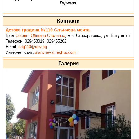
Горчова.
Контакти
Детска градина №110 Слънчева мечта
Град
София
,
Община Столична
,
ж.к. Старара река, ул. Батуня 75
Телефон:
029453019, 029455262
Email:
cdg110@abv.bg
Интернет сайт:
slanchevamechta.com
Галерия