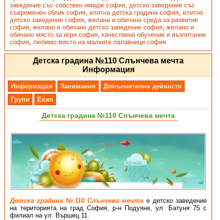
заведение със собствен имидж софия
,
детско заведение със
съвременен облик софия
,
елитна детска градина софия
,
елитно
детско заведение софия
,
желана и обичана среда за развитие
софия
,
желано и обичано детско заведение софия
,
желано и
обичано място за игри софия
,
качествено обучение и възпитание
софия
,
любимо място на малките палавници софия
Детска градина №110 Слънчева мечта
Информация
Информация
Занимания
Допълнителни дейности
Групи
Екип
Детска градина №110 Слънчева мечта
Детска градина №110 Слънчева мечта
е детско заведение
на територията на град София, р-н Подуяне, ул. Батуня 75 с
филиал на ул. Вършец 11.