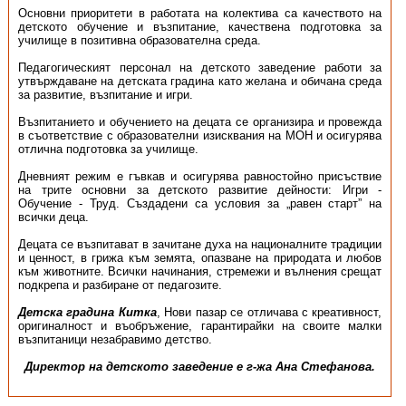
Основни приоритети в работата на колектива са качеството на
детското обучение и възпитание, качествена подготовка за
училище в позитивна образователна среда.
Педагогическият персонал на детското заведение работи за
утвърждаване на детската градина като желана и обичана среда
за развитие, възпитание и игри.
Възпитанието и обучението на децата се организира и провежда
в съответствие с образователни изисквания на МОН и осигурява
отлична подготовка за училище.
Дневният режим е гъвкав и осигурява равностойно присъствие
на трите основни за детското развитие дейности: Игри -
Обучение - Труд. Създадени са условия за „равен старт” на
всички деца.
Децата се възпитават в зачитане духа на националните традиции
и ценност, в грижа към земята, опазване на природата и любов
към животните. Всички начинания, стремежи и вълнения срещат
подкрепа и разбиране от педагозите.
Детска градина Китка
, Нови пазар се отличава с креативност,
оригиналност и въобръжение, гарантирайки на своите малки
възпитаници незабравимо детство.
Директор на детското заведение е г-жа Ана Стефанова.