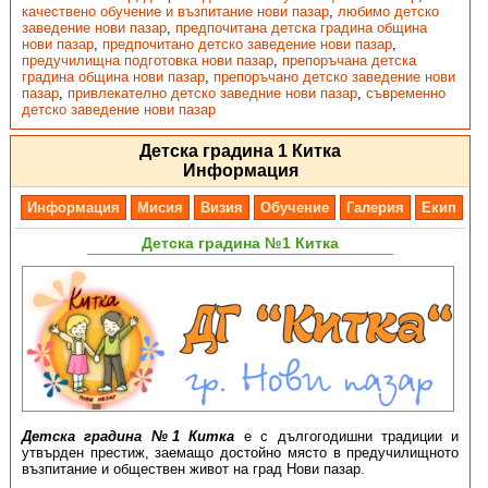
качествено обучение и възпитание нови пазар
,
любимо детско
заведение нови пазар
,
предпочитана детска градина община
нови пазар
,
предпочитано детско заведение нови пазар
,
предучилищна подготовка нови пазар
,
препоръчана детска
градина община нови пазар
,
препоръчано детско заведение нови
пазар
,
привлекателно детско заведние нови пазар
,
съвременно
детско заведение нови пазар
Детска градина 1 Китка
Информация
Информация
Мисия
Визия
Обучение
Галерия
Екип
Детска градина №1 Китка
Детска градина №1 Китка
е с дългогодишни традиции и
утвърден престиж, заемащо достойно място в предучилищното
възпитание и обществен живот на град Нови пазар.