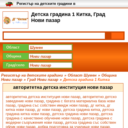
Регистър на детските градини в
България
Детска градина 1 Китка, Град
Нови пазар
Област
Община
Град/село
Регистър на детските градини
»
Област Шумен
»
Община
Нови пазар
»
Град Нови пазар
»
Детска градина 1 Китка
авторитетна детска институция нови пазар
авторитетна детска институция нови пазар
,
авторитетно детско
заведение нови пазар
,
градина с богата материална база нови
пазар
,
градина със собствен имидж нови пазар
,
дг китка
,
дг
китка нови пазар
,
дг нови пазар
,
детска градина китка
,
детска
градина китка нови пазар
,
детска градина нови пазар
,
детска
градина с качествено обучение нови пазар
,
детска градина с
модерни съоръжения нови пазар
,
детска градина със собствен
облик нови пазар
,
добра подготовка за училище нови пазар
,