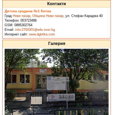
Контакти
Детска градина №1 Китка
Град
Нови пазар
,
Община Нови пазар
,
ул. Стефан Караджа 40
Телефон:
053723486
GSM:
0885302764
Email:
info-2700301@edu.mon.bg
Интернет сайт:
www.dgkitka.com
Галерия