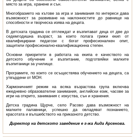
място за игра, хранене и сън.
Многобразието на кътове за игра и занимания по интереси дава
възможност за развиване на наклонностите до равнище на
способности и творческа изява на децата.
В детската градина се отглеждат и възпитават деца от две до
седемгодишна възраст, за които полага грижи екип от
квалифицирани педагози с богат професионалкен опит,
защитили професионално-квалификационна степен.
Основни приоритети в работата на екипа е качеството на
детското обучение и възпитание, подготвяйки малките
възпитаници за училище.
Програмите, по които се осъществява обучението на децата, са
утвърдени от МОН.
Хармоничният режим на всяка възрастова група включва
ежедневно образователни занимания, английски език, часове за
игри на открито, занимания с изкуства, сън и хранения.
Детска градина Щурче, село Расово дава възможност на
малките палавници, успешно да овладяват познанието,
красотата и вълшебството на приказното детство.
Директор на детското заведение е г-жа Аида Арсенова.