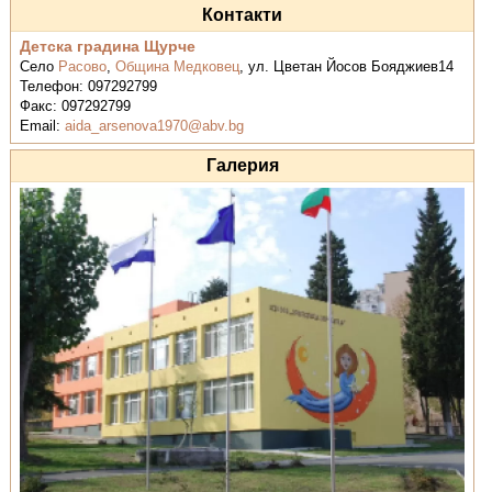
Контакти
Детска градина Щурче
Село
Расово
,
Община Медковец
,
ул. Цветан Йосов Бояджиев14
Телефон:
097292799
Факс:
097292799
Email:
aida_arsenova1970@abv.bg
Галерия