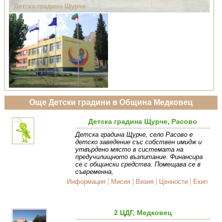
Детска градина Щурче
Още Детски градини в Община Медковец
Детска градина Щурче, Расово
Детска градина Щурче, село Расово е
детско заведение със собствен имидж и
утвърдено място в системата на
предучилищното възпитание. Финансира
се с общински средства. Помещава се в
съвременна,
Информация
Мисия
Визия
Ценности
Екип
2 ЦДГ, Медковец