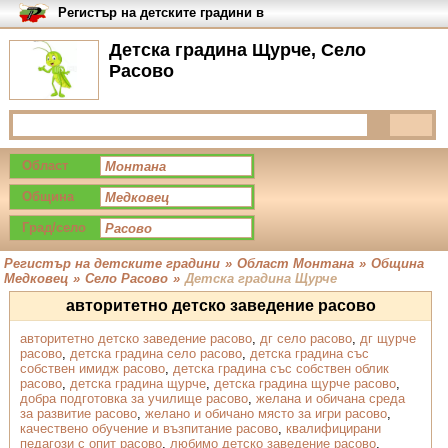
Регистър на детските градини в
България
Детска градина Щурче, Село
Расово
Област
Община
Град/село
Регистър на детските градини
»
Област Монтана
»
Община
Медковец
»
Село Расово
»
Детска градина Щурче
авторитетно детско заведение расово
авторитетно детско заведение расово
,
дг село расово
,
дг щурче
расово
,
детска градина село расово
,
детска градина със
собствен имидж расово
,
детска градина със собствен облик
расово
,
детска градина щурче
,
детска градина щурче расово
,
добра подготовка за училище расово
,
желана и обичана среда
за развитие расово
,
желано и обичано място за игри расово
,
качествено обучение и възпитание расово
,
квалифицирани
педагози с опит расово
,
любимо детско заведение расово
,