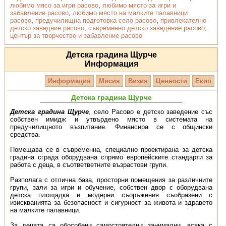
любимо мясо за игри расово
,
любимо място за игри и
забавление расово
,
любимо място на малките палавници
расово
,
предучилищна подготовка село расово
,
привлекателно
детско заведние расово
,
съвременно детско заведение расово
,
център за творчество и забавление расово
Детска градина Щурче
Информация
Информация
Мисия
Визия
Ценности
Екип
Детска градина Щурче
Детска градина Щурче
, село Расово е детско заведение със
собствен имидж и утвърдено място в системата на
предучилищното възпитание. Финансира се с общински
средства.
Помещава се в съвременна, специално проектирана за детска
градина сграда оборудвана спрямо европейските стандарти за
работа с деца, в съответветните възрастови групи.
Разполага с отлична база, просторни помещения за различните
групи, зали за игри и обучение, собствен двор с оборудвана
детска площадка и модерни съоръжения съобразени с
изискванията за безопасност и сигурност за живота и здравето
на малките палавници.
За децата са обособени самостоятелни занимални, всяка с