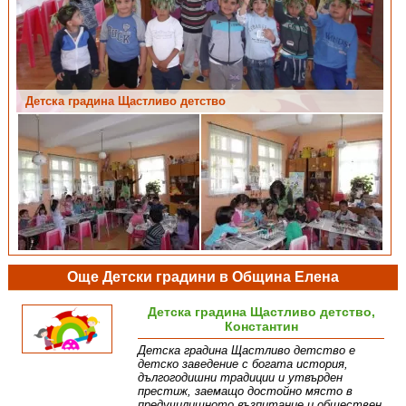
Детска градина Щастливо детство
Още Детски градини в Община Елена
Детска градина Щастливо детство,
Константин
Детска градина Щастливо детство е
детско заведение с богата история,
дългогодишни традиции и утвърден
престиж, заемащо достойно място в
предучилищното възпитание и обществен