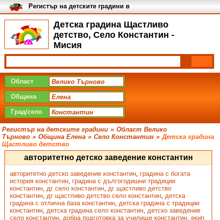
Регистър на детските градини в
България
Детска градина Щастливо
детство, Село Константин -
Мисия
Област
Община
Град/село
Регистър на детските градини
»
Област Велико
Търново
»
Община Елена
»
Село Константин
»
Детска градина
Щастливо детство
авторитетно детско заведение константин
авторитетно детско заведение константин
,
градина с богата
история константин
,
градина с дългогодишни традиции
константин
,
дг село константин
,
дг щастливо детство
константин
,
дг щастливо детство село константин
,
детска
градина с отлична база константин
,
детска градина с традиции
константин
,
детска градина село константин
,
детско заведение
село константин
,
добра подготовка за училище константин
,
екип