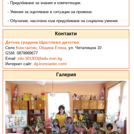
Придобиване за знания и компетенции.
Умения за оцеляване в ситуации на промени.
Обучение, насочено към придобиване на социални умения.
Контакти
Детска градина Щастливо детство
Село
Константин
,
Община Елена
,
ул. Читалищна 10
GSM:
0879989677
Email:
info-301303@edu.mon.bg
Интернет сайт:
dg-konstantin.com/
Галерия