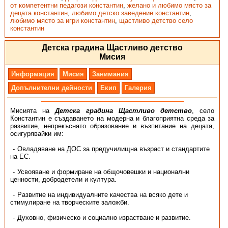
от компетентни педагози константин
,
желано и любимо място за
децата константин
,
любимо детско заведение константин
,
любимо място за игри константин
,
щастливо детство село
константин
Детска градина Щастливо детство
Мисия
Информация
Мисия
Занимания
Допълнителни дейности
Екип
Галерия
Мисията на
Детска градина Щастливо детство
, село
Константин е създаването на модерна и благоприятна среда за
развитие, непрекъснато образование и възпитание на децата,
осигурявайки им:
Овладяване на ДОС за предучилищна възраст и стандартите
на ЕС.
Усвояване и формиране на общочовешки и национални
ценности, добродетели и култура.
Развитие на индивидуалните качества на всяко дете и
стимулиране на творческите заложби.
Духовно, физическо и социално израстване и развитие.