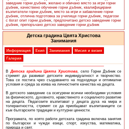
заведние горни дъбник
,
желано и обичано място за игри горни
дъбник
,
качествено обучение горни дъбник
,
квалифицирани
възпитатели горни дъбник
,
място за игри и забавление горни
дъбник
,
отлична подготовка за училище горни дъбник
,
педагози
с богат опит горни дъбник
,
предпочитано детско заведение горни
дъбник
,
препоръчано детско заведение горни дъбник
Детска градина Цвята Христова
Занимания
Информация
Екип
Занимания
Мисия и визия
Галерия
В
Детска градина Цвята Христова
, село Горни Дъбник се
стремят да развиват детските индивидуалност и творчество.
Това се постига чрез създаването на подходящи и оптимални
условия и среда за изява на личностните качества на децата.
В детското заведение са осигурени всички необходими условия
за физическото, духовното, нравственото и социалното развитие
на децата. Педагозите възпитават у децата духа на мира и
толерантността, стремят се да приобщават възпитаниците си
към българските традиции и културни ценности.
Програмата, по която работи детската градина включва занятия
по български и чужди езици, спорт, изкуства, математика,
природа и свят.