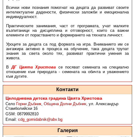
Всички нови познания помогнат на децата да развиват своите
интелектуални дадености, физически заложби и емоционална
индивидуалност.
Практическите занимания, част от програмата, учат малките
възпитаници на дисциплина и отговорност, които са важни
елементи от порастването и формирането на тяхната личност.
Уроците за децата са под формата на игра. Вниманието им се
ангажира активно в процеса на обучение, така децата трупат
знания за света около тях, развиват практични умения за
живота.
В
ДГ Цвята Христова
се посяват семената на специално
отношение към природата - семената на обичта и уважението
към дугите.
Контакти
Целодневна детска градина Цвята Христова
Село
Горни Дъбник
,
Община Долни Дъбник
,
ул. Александър
Стамболийски 16
GSM:
0879992810
Email:
cdg_gornidabnik@abv.bg
Галерия