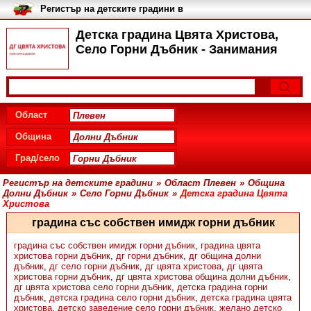
Регистър на детските градини в
България
Детска градина Цвята Христова,
Село Горни Дъбник - Занимания
Област
Община
Град/село
Регистър на детските градини
»
Област Плевен
»
Община
Долни Дъбник
»
Село Горни Дъбник
»
Детска градина Цвята
Христова
градина със собствен имидж горни дъбник
градина със собствен имидж горни дъбник
,
градина цвята
христова горни дъбник
,
дг горни дъбник
,
дг община долни
дъбник
,
дг село горни дъбник
,
дг цвята христова
,
дг цвята
христова горни дъбник
,
дг цвята христова община долни дъбник
,
дг цвята христова село горни дъбник
,
детска градина горни
дъбник
,
детска градина село горни дъбник
,
детска градина цвята
христова
,
детско заведение село горни дъбник
,
желано детско