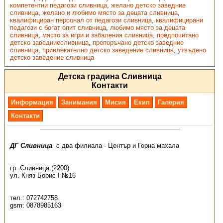
компетентни педагози сливница
,
желано детско заведние
сливница
,
желано и любимо място за децата сливница
,
квалифициран персонал от педагози сливница
,
квалифицирани
педагози с богат опит сливница
,
любимо място за децата
сливница
,
място за игри и забаления сливница
,
предпочитано
детско заведниесливница
,
препоръчано детско заведние
сливница
,
привлекателно детско заведение сливница
,
утвъдено
детско заведение сливница
Детска градина Сливница
Контакти
Информация
Занимания
Мисия
Екип
Галерия
Контакти
ДГ Сливница
с два филиала - Център и Горна махала
гр. Сливница (2200)
ул. Княз Борис I №16
тел.: 072742758
gsm: 0878985163