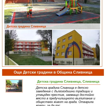
Детска градина Сливница
Още Детски градини в Община Сливница
Детска градина Сливница, Сливница
Детска градина Сливница е детско
заведение с дългогодишни традиции и
утвърден престиж, заемащо достойно
място в предучилищното възпитание и
обществен живот на града. Отварила
врати, за да пос