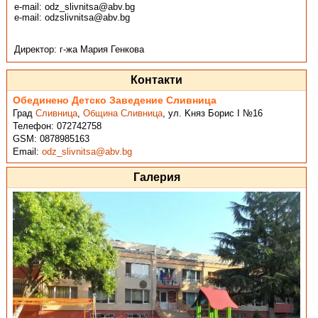
e-mail: odz_slivnitsa@abv.bg
e-mail: odzslivnitsa@abv.bg
Директор: г-жа Мария Генкова
Контакти
Обединено Детско Заведение Сливница
Град
Сливница
,
Община Сливница
,
ул. Kняз Борис I №16
Телефон:
072742758
GSM:
0878985163
Email:
odz_slivnitsa@abv.bg
Галерия