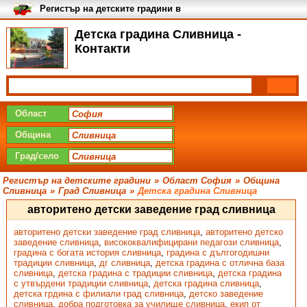
Регистър на детските градини в
България
Детска градина Сливница -
Контакти
Област
Община
Град/село
Регистър на детските градини
»
Област София
»
Община
Сливница
»
Град Сливница
»
Детска градина Сливница
авторитено детски заведение град сливница
авторитено детски заведение град сливница
,
авторитено детско
заведение сливница
,
висококвалифицирани педагози сливница
,
градина с богата история сливница
,
градина с дългогодишни
традиции сливница
,
дг сливница
,
детска градина с отлична база
сливница
,
детска градина с традиции сливница
,
детска градина
с утвърдени традиции сливница
,
детска градина сливница
,
детска грдина с филиали град сливница
,
детско заведение
сливница
,
добра подготовка за училище сливница
,
екип от