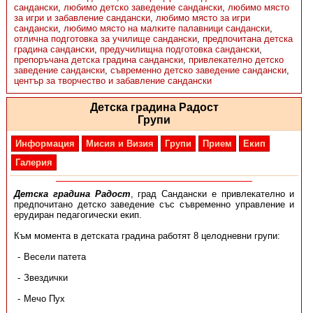
сандански
,
любимо детско заведение сандански
,
любимо място
за игри и забавление сандански
,
любимо място за игри
сандански
,
любимо място на малките палавници сандански
,
отлична подготовка за училище сандански
,
предпочитана детска
градина сандански
,
предучилищна подготовка сандански
,
препоръчана детска градина сандански
,
привлекателно детско
заведение сандански
,
съвременно детско заведение сандански
,
център за творчество и забавление сандански
Детска градина Радост
Групи
Информация
Мисия и Визия
Групи
Прием
Екип
Галерия
Детска градина Радост
, град Сандански е привлекателно и
предпочитано детско заведение със съвременно управление и
ерудиран педагогически екип.
Към момента в детската градина работят 8 целодневни групи:
Весели патета
Звездички
Мечо Пух