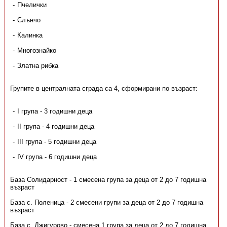
Пчелички
Слънчо
Калинка
Многознайко
Златна рибка
Групите в централната сграда са 4, сформирани по възраст:
I група - 3 годишни деца
II група - 4 годишни деца
III група - 5 годишни деца
IV група - 6 годишни деца
База Солидарност - 1 смесена група за деца от 2 до 7 годишна
възраст
База с. Поленица - 2 смесени групи за деца от 2 до 7 годишна
възраст
База с. Джигурово - смесена 1 група за деца от 2 до 7 годишна