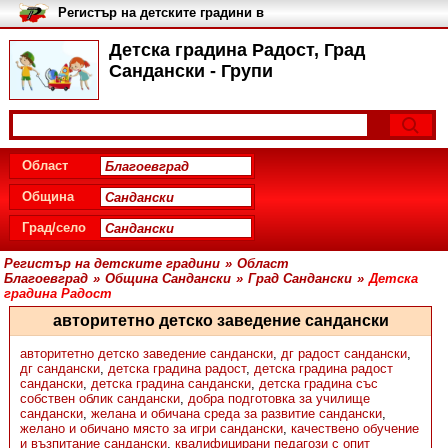
Регистър на детските градини в
България
Детска градина Радост, Град
Сандански - Групи
Област
Община
Град/село
Регистър на детските градини
»
Област
Благоевград
»
Община Сандански
»
Град Сандански
»
Детска
градина Радост
авторитетно детско заведение сандански
авторитетно детско заведение сандански
,
дг радост сандански
,
дг сандански
,
детска градина радост
,
детска градина радост
сандански
,
детска градина сандански
,
детска градина със
собствен облик сандански
,
добра подготовка за училище
сандански
,
желана и обичана среда за развитие сандански
,
желано и обичано място за игри сандански
,
качествено обучение
и възпитание сандански
,
квалифицирани педагози с опит