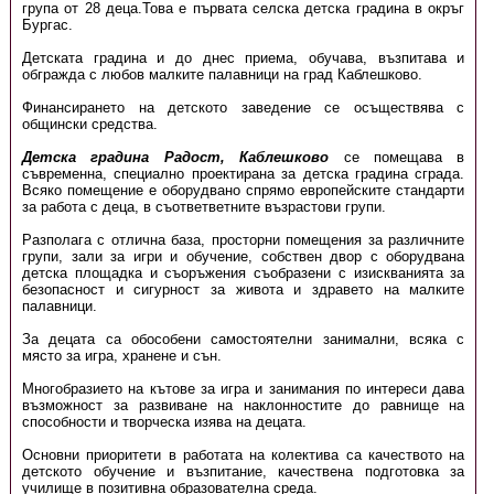
група от 28 деца.Това е първата селска детска градина в окръг
Бургас.
Детската градина и до днес приема, обучава, възпитава и
обгражда с любов малките палавници на град Каблешково.
Финансирането на детското заведение се осъществява с
общински средства.
Детска градина Радост, Каблешково
се помещава в
съвременна, специално проектирана за детска градина сграда.
Всяко помещение е оборудвано спрямо европейските стандарти
за работа с деца, в съответветните възрастови групи.
Разполага с отлична база, просторни помещения за различните
групи, зали за игри и обучение, собствен двор с оборудвана
детска площадка и съоръжения съобразени с изискванията за
безопасност и сигурност за живота и здравето на малките
палавници.
За децата са обособени самостоятелни занимални, всяка с
място за игра, хранене и сън.
Многобразието на кътове за игра и занимания по интереси дава
възможност за развиване на наклонностите до равнище на
способности и творческа изява на децата.
Основни приоритети в работата на колектива са качеството на
детското обучение и възпитание, качествена подготовка за
училище в позитивна образователна среда.