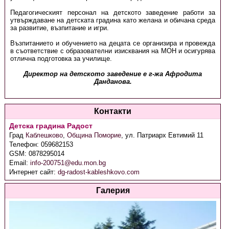
Педагогическият персонал на детското заведение работи за
утвърждаване на детската градина като желана и обичана среда
за развитие, възпитание и игри.
Възпитанието и обучението на децата се организира и провежда
в съответствие с образователни изисквания на МОН и осигурява
отлична подготовка за училище.
Директор на детското заведение е г-жа Афродита
Данданова.
Контакти
Детска градина Радост
Град
Каблешково
,
Община Поморие
,
ул. Патриарх Евтимий 11
Телефон:
059682153
GSM:
0878295014
Email:
info-200751@edu.mon.bg
Интернет сайт:
dg-radost-kableshkovo.com
Галерия