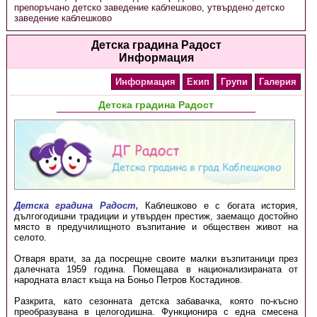
препоръчано детско заведение каблешково
,
утвърдено детско
заведение каблешково
Детска градина Радост
Информация
Информация
Екип
Групи
Галерия
Детска градина Радост
Детска градина Радост,
Каблешково е с богата история,
дългогодишни традиции и утвърден престиж, заемащо достойно
място в предучилищното възпитание и обществен живот на
селото.
Отваря врати, за да посрещне своите малки възпитаници през
далечната 1959 година. Помещава в национализираната от
народната власт къща на Боньо Петров Костадинов.
Разкрита, като сезонната детска забавачка, която по-късно
преобразувана в целогодишна. Функционира с една смесена