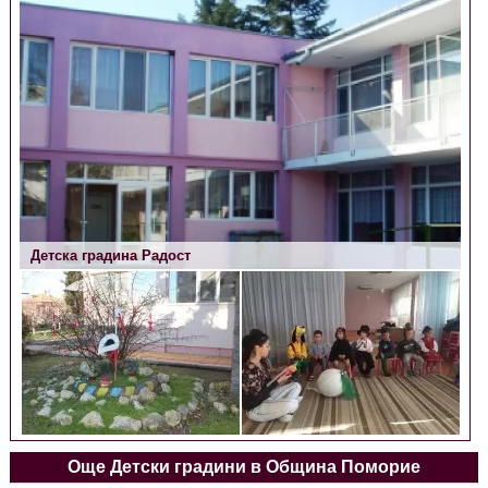
Детска градина Радост
Детска градина Радост
Още Детски градини в Община Поморие