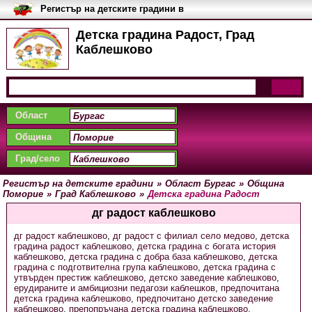
Регистър на детските градини в
България
Детска градина Радост, Град
Каблешково
Област
Община
Град/село
Регистър на детските градини
»
Област Бургас
»
Община
Поморие
»
Град Каблешково
»
Детска градина Радост
дг радост каблешково
дг радост каблешково
,
дг радост с филиал село медово
,
детска
градина радост каблешково
,
детска градина с богата история
каблешково
,
детска градина с добра база каблешково
,
детска
градина с подготвителна група каблешково
,
детска градина с
утвърден престиж каблешково
,
детско заведение каблешково
,
ерудираните и амбициозни педагози каблешков
,
предпочитана
детска градина каблешково
,
предпочитано детско заведение
каблешково
,
препопръчана детска градина каблешково
,