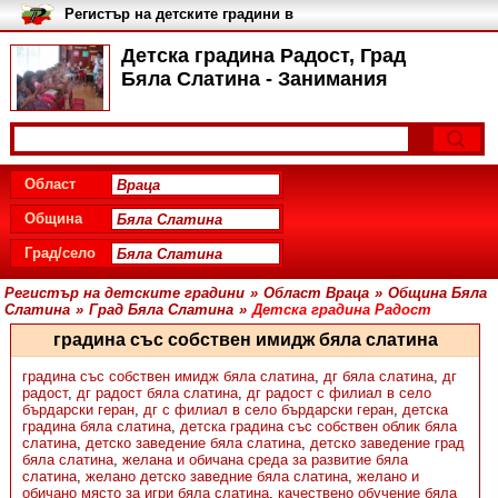
Регистър на детските градини в
България
Детска градина Радост, Град
Бяла Слатина - Занимания
Област
Община
Град/село
Регистър на детските градини
»
Област Враца
»
Община Бяла
Слатина
»
Град Бяла Слатина
»
Детска градина Радост
градина със собствен имидж бяла слатина
градина със собствен имидж бяла слатина
,
дг бяла слатина
,
дг
радост
,
дг радост бяла слатина
,
дг радост с филиал в село
бърдарски геран
,
дг с филиал в село бърдарски геран
,
детска
градина бяла слатина
,
детска градина със собствен облик бяла
слатина
,
детско заведение бяла слатина
,
детско заведение град
бяла слатина
,
желана и обичана среда за развитие бяла
слатина
,
желано детско заведние бяла слатина
,
желано и
обичано място за игри бяла слатина
,
качествено обучение бяла