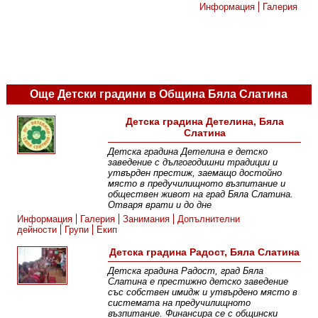
Информация
Галерия
Още Детски градини в Община Бяла Слатина
Детска градина Детелина, Бяла
Слатина
Детска градина Детелина е детско
заведение с дългогодишни традиции и
утвърден престиж, заемащо достойно
място в предучилищното възпитание и
обществен живот на град Бяла Слатина.
Отваря врати и до дне
Информация
Галерия
Занимания
Допълнителни
дейности
Групи
Екип
Детска градина Радост, Бяла Слатина
Детска градина Радост, град Бяла
Слатина е престижно детско заведение
със собствен имидж и утвърдено място в
системата на предучилищното
възпитание. Финансира се с общински