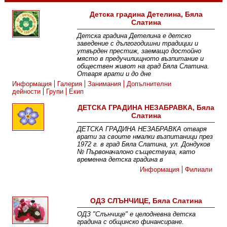
Детска градина Детелина, Бяла
Слатина
Детска градина Детелина е детско
заведение с дългогодишни традиции и
утвърден престиж, заемащо достойно
място в предучилищното възпитание и
обществен живот на град Бяла Слатина.
Отваря врати и до дне
Информация
Галерия
Занимания
Допълнителни
дейности
Групи
Екип
ДЕТСКА ГРАДИНА НЕЗАБРАВКА, Бяла
Слатина
ДЕТСКА ГРАДИНА НЕЗАБРАВКА отваря
врати за своите нмалки възпитаници през
1972 г. в град Бяла Слатина, ул. Дондуков
№ Първоначалоно съществува, като
временна детска градина в
Информация
Филиали
ОДЗ СЛЪНЧИЦЕ, Бяла Слатина
ОДЗ "Слънчице" е целодневна детска
градина с общинско финансиране.