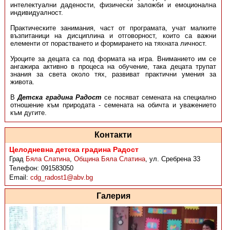
интелектуални дадености, физически заложби и емоционална
индивидуалност.
Практическите занимания, част от програмата, учат малките
възпитаници на дисциплина и отговорност, които са важни
елементи от порастването и формирането на тяхната личност.
Уроците за децата са под формата на игра. Вниманието им се
ангажира активно в процеса на обучение, така децата трупат
знания за света около тях, развиват практични умения за
живота.
В
Детска градина Радост
се посяват семената на специално
отношение към природата - семената на обичта и уважението
към дугите.
Контакти
Целодневна детска градина Радост
Град
Бяла Слатина
,
Община Бяла Слатина
,
ул. Сребрена 33
Телефон:
091583050
Email:
cdg_radost1@abv.bg
Галерия