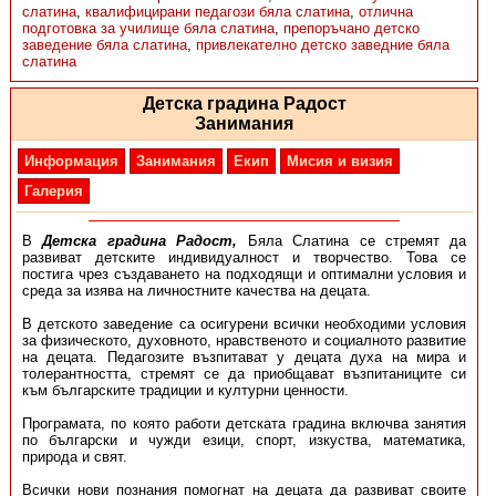
слатина
,
квалифицирани педагози бяла слатина
,
отлична
подготовка за училище бяла слатина
,
препоръчано детско
заведение бяла слатина
,
привлекателно детско заведние бяла
слатина
Детска градина Радост
Занимания
Информация
Занимания
Екип
Мисия и визия
Галерия
В
Детска градина Радост,
Бяла Слатина се стремят да
развиват детските индивидуалност и творчество. Това се
постига чрез създаването на подходящи и оптимални условия и
среда за изява на личностните качества на децата.
В детското заведение са осигурени всички необходими условия
за физическото, духовното, нравственото и социалното развитие
на децата. Педагозите възпитават у децата духа на мира и
толерантността, стремят се да приобщават възпитаниците си
към българските традиции и културни ценности.
Програмата, по която работи детската градина включва занятия
по български и чужди езици, спорт, изкуства, математика,
природа и свят.
Всички нови познания помогнат на децата да развиват своите