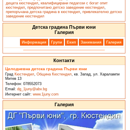
децата кюстендил
,
квалифицирани педагози с богат опит
кюстендил
,
предпочитано детско заведение кюстендил
,
препоръчана детска градина в кюстендил
,
привлекателно детско
заведение кюстендил
Детска градина Първи юни
Галерия
Информация
Групи
Екип
Занимания
Галерия
Контакти
Целодневна детска градина Първи юни
Град
Кюстендил
,
Община Кюстендил
,
кв. Запад, ул. Харалампи
Митев 13
Телефон:
078552073
Email:
dg_1juny@abv.bg
Интернет сайт:
www.1juny.com
Галерия