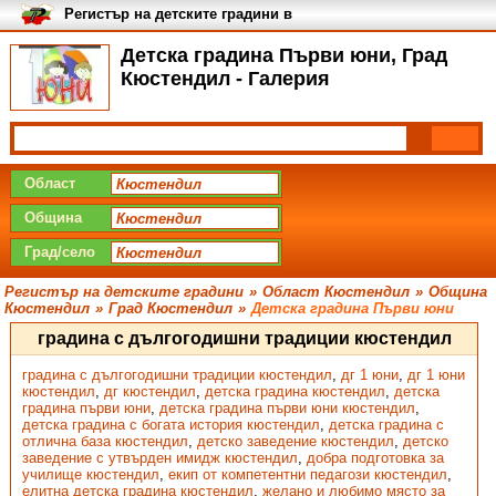
Регистър на детските градини в
България
Детска градина Първи юни, Град
Кюстендил - Галерия
Област
Община
Град/село
Регистър на детските градини
»
Област Кюстендил
»
Община
Кюстендил
»
Град Кюстендил
»
Детска градина Първи юни
градина с дългогодишни традиции кюстендил
градина с дългогодишни традиции кюстендил
,
дг 1 юни
,
дг 1 юни
кюстендил
,
дг кюстендил
,
детска градина кюстендил
,
детска
градина първи юни
,
детска градина първи юни кюстендил
,
детска градина с богата история кюстендил
,
детска градина с
отлична база кюстендил
,
детско заведение кюстендил
,
детско
заведение с утвърден имидж кюстендил
,
добра подготовка за
училище кюстендил
,
екип от компетентни педагози кюстендил
,
елитна детска градина кюстендил
,
желано и любимо място за