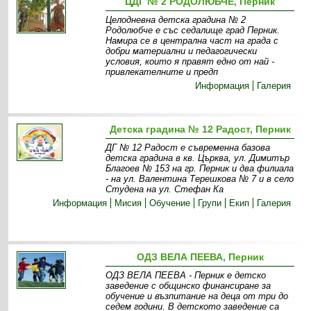
ЦДГ № 2 РОДОЛЮБЧЕ, Перник
Целодневна детска градина № 2
Родолюбче е със седалище град Перник.
Намира се в централна част на града с
добри материални и педагогически
условия, които я правят едно от най -
привлекателните и предп
Информация
Галерия
Детска градина № 12 Радост, Перник
ДГ № 12 Радост е съвременна базова
детска градина в кв. Църква, ул. Димитър
Благоев № 153 на гр. Перник и два филиала
- на ул. Валентина Терешкова № 7 и в село
Студена на ул. Стефан Ка
Информация
Мисия
Обучение
Групи
Екип
Галерия
ОДЗ ВЕЛА ПЕЕВА, Перник
ОДЗ ВЕЛА ПЕЕВА - Перник е детско
заведение с общинско финансиране за
обучение и възпитание на деца от три до
седем години. В детското заведение са