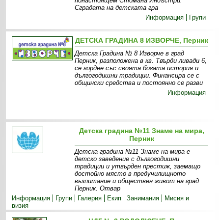
понастоящем Стомана Индъстри.
Сградата на детската гра
Информация
Групи
ДЕТСКА ГРАДИНА 8 ИЗВОРЧЕ, Перник
Детска Градина № 8 Изворче в град
Перник, разположена в кв. Твърди ливади 6,
се гордее със своята богата история и
дългогодишни традиции. Финансира се с
общински средства и постоянно се разви
Информация
Детска градина №11 Знаме на мира,
Перник
Детска градина №11 Знаме на мира е
детско заведение с дългогодишни
традиции и утвърден престиж, заемащо
достойно място в предучилищното
възпитание и обществен живот на град
Перник. Отвар
Информация
Групи
Галерия
Екип
Занимания
Мисия и
визия