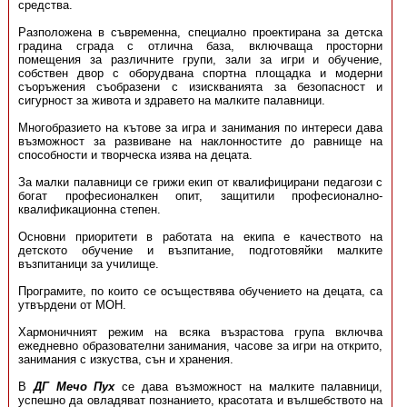
средства.
Разположена в съвременна, специално проектирана за детска
градина сграда с отлична база, включваща просторни
помещения за различните групи, зали за игри и обучение,
собствен двор с оборудвана спортна площадка и модерни
съоръжения съобразени с изискванията за безопасност и
сигурност за живота и здравето на малките палавници.
Многобразието на кътове за игра и занимания по интереси дава
възможност за развиване на наклонностите до равнище на
способности и творческа изява на децата.
За малки палавници се грижи екип от квалифицирани педагози с
богат професионалкен опит, защитили професионално-
квалификационна степен.
Основни приоритети в работата на екипа е качеството на
детското обучение и възпитание, подготовяйки малките
възпитаници за училище.
Програмите, по които се осъществява обучението на децата, са
утвърдени от МОН.
Хармоничният режим на всяка възрастова група включва
ежедневно образователни занимания, часове за игри на открито,
занимания с изкуства, сън и хранения.
В
ДГ Мечо Пух
се дава възможност на малките палавници,
успешно да овладяват познанието, красотата и вълшебството на