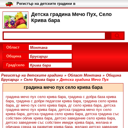
Регистър на детските градини в
България
Детска градина Мечо Пух, Село
Крива бара
Област
Община
Град/село
Регистър на детските градини
»
Област Монтана
»
Община
Брусарци
»
Село Крива бара
»
Детска градина Мечо Пух
градина мечо пух село крива бара
градина мечо пух село крива бара
,
градина с добра база крива
бара
,
градина с добри педагози крива бара
,
градина село крива
бара
,
дг мечо пух село крива бара
,
дг село крива бара
,
детска
градина мечо пух крива бара
,
детска градина мечо пух село
крива бара
,
детска градина село крива бара
,
детска градина със
собствен облик крива бара
,
детско заведение село крива бара
,
детско заведение със собствен имидж крива бара
,
желана и
обичана среда за развитие крива бара
,
желано детско заведние