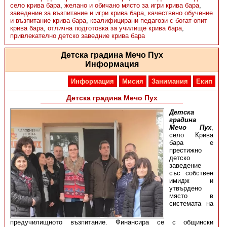
село крива бара
,
желано и обичано място за игри крива бара
,
заведение за възпитание и игри крива бара
,
качествено обучение
и възпитание крива бара
,
квалифицирани педагози с богат опит
крива бара
,
отлична подготовка за училище крива бара
,
привлекателно детско заведние крива бара
Детска градина Мечо Пух
Информация
Информация
Мисия
Занимания
Екип
Детска градина Мечо Пух
Детска
градина
Мечо Пух
,
село Крива
бара е
престижно
детско
заведение
със собствен
имидж и
утвърдено
място в
системата на
предучилищното възпитание. Финансира се с общински