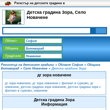
Регистър на детските градини в
България
Детска градина Зора, Село
Новачене
Област
Община
Град/село
Регистър на детските градини
»
Област София
»
Община
Ботевград
»
Село Новачене
»
Детска градина Зора
дг зора новачене
дг зора новачене
,
дг зора новачене с филиал в гурково
,
дг
новачене
,
детска градина зора новачене
,
детска градина зора с
филиал в гурково
,
новачене
Детска градина Зора
Информация