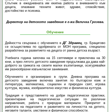
Спътник в ежедневната им екипна работа е вниманието към
децата, опазване техните живот, здраве, спокойствие,
достойнство и психика.
Директор на детското заведение е г-жа Величка Грозева.
Обучение
Дейността свързана с обучението в
ДГ Здравец
, гр. Брацигово
се осъществява по одобрената от МОН програма, специално
разработена за развитието на децата от ранна детска възраст.
Учебната година започва на 15 септември и приключва на 30
юни, а през лятото детското заведение продължава да дава най-
доброто за грижата на своите малки възпитаници, осигурявайки
им разнообразни извънкласни занимания.
Обучението е организирано в групи. Дневна програма на
детското заведение включва занятия по български език и
литература, математика, социален и природен свят, игрова
култура, музика, изобразително изкуство и физическа култура.
Традиция е представянето на добри педагогически практики,
презентиране на педагогически ситуации по различни
направления, работа с природни материали. Приоритет в
работата на педагозите е развитието на личността на детето,
неговите таланти, умствени и физически способности.