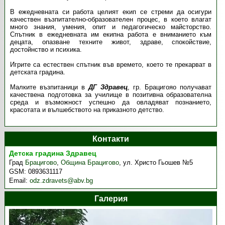
В ежедневната си работа целият екип се стреми да осигури
качествен възпитателно-образователен процес, в което влагат
много знания, умения, опит и педагогическо майсторство.
Спътник в ежедневната им екипна работа е вниманието към
децата, опазване техните живот, здраве, спокойствие,
достойнство и психика.
Игрите са естествен спътник във времето, което те прекарват в
детската градина.
Малките възпитаници в
ДГ Здравец
, гр. Брацигояо получават
качествена подготовка за училище в позитивна образователна
среда и възможност успешно да овладяват познанието,
красотата и вълшебството на приказното детство.
Контакти
Детска градина Здравец
Град
Брацигово
,
Община Брацигово
,
ул. Христо Гьошев №5
GSM:
0893631117
Email:
odz.zdravets@abv.bg
Галерия