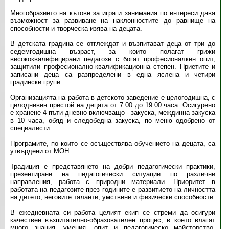
Многобразието на кътове за игра и занимания по интереси дава
възможност за развиване на наклонностите до равнище на
способности и творческа изява на децата.
В детската градина се отглеждат и възпитават деца от три до
седемгодишна възраст, за които полагат грижи
висококвалифицирани педагози с богат професионалкен опит,
защитили професионално-квалификационна степен. Приетите и
записани деца са разпределени в една яслена и четири
градински групи.
Организацията на работа в детското заведение е целогодишна, с
целодневен престой на децата от 7:00 до 19:00 часа. Осигурено
е хранене 4 пъти дневно включващо - закуска, междинна закуска
в 10 часа, обяд и следобедна закуска, по меню одобрено от
специалисти.
Програмите, по които се осъществява обучението на децата, са
утвърдени от МОН.
Традиция е представянето на добри педагогически практики,
презентиране на педагогически ситуации по различни
направления, работа с природни материали. Приоритет в
работата на педагозите през годините е развитието на личността
на детето, неговите таланти, умствени и физически способности.
В ежедневната си работа целият екип се стреми да осигури
качествен възпитателно-образователен процес, в което влагат
много знания, умения, опит и педагогическо майсторство.