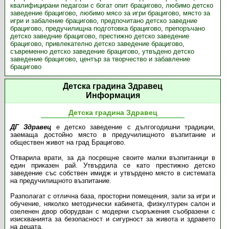
квалифицирани педагози с богат опит брацигово
,
любимо детско
заведение брацигово
,
любимо мясо за игри брацигово
,
място за
игри и забаление брацигово
,
предпочитано детско заведние
брацигово
,
предучилищна подготовка брацигово
,
препоръчано
детско заведние брацигово
,
престижно детско заведение
брацигово
,
привлекателно детско заведение брацигово
,
съвременно детско заведение брацигово
,
утвъдено детско
заведение брацигово
,
център за творчество и забавление
брацигово
Детска градина Здравец
Информация
Детска градина Здравец
ДГ Здравец
е детско заведение с дългогодишни традиции,
заемаща достойно място в предучилищното възпитание и
обществен живот на град Брацигово.
Отварила врати, за да посрещне своите малки възпитаници в
един приказен рай. Утвърдила се като престижно детско
заведение със собствен имидж и утвърдено място в системата
на предучилищното възпитание.
Разполагат с отлична база, просторни помещения, зали за игри и
обучение, няколко методически кабинета, физкултурен салон и
озеленен двор оборудван с модерни съоръжения съобразени с
изискванията за безопасност и сигурност за живота и здравето
на децата.