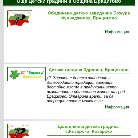
Още Детски градини в Община Брацигово
Обединено детско заведение Божура
Фурнаджиева, Брацигово
Информация
Детска градина Здравец, Брацигово
ДГ Здравец е детско заведение с
дългогодишни традиции, заемаща
достойно място в предучилищното
възпитание и обществен живот на град
Брацигово. Отварила врати, за да
посрещне своите малки възп
Информация
Целодневна детска градина-
с.Козарско, Козарско