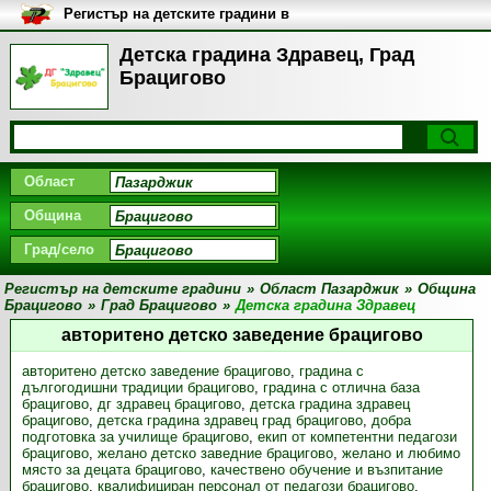
Регистър на детските градини в
България
Детска градина Здравец, Град
Брацигово
Област
Община
Град/село
Регистър на детските градини
»
Област Пазарджик
»
Община
Брацигово
»
Град Брацигово
»
Детска градина Здравец
авторитено детско заведение брацигово
авторитено детско заведение брацигово
,
градина с
дългогодишни традиции брацигово
,
градина с отлична база
брацигово
,
дг здравец брацигово
,
детска градина здравец
брацигово
,
детска градина здравец град брацигово
,
добра
подготовка за училище брацигово
,
екип от компетентни педагози
брацигово
,
желано детско заведние брацигово
,
желано и любимо
място за децата брацигово
,
качествено обучение и възпитание
брацигово
,
квалифициран персонал от педагози брацигово
,