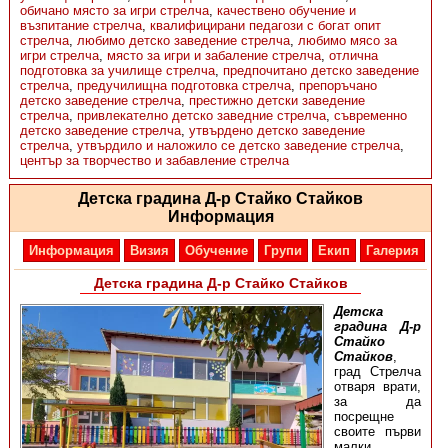
обичано място за игри стрелча
,
качествено обучение и
възпитание стрелча
,
квалифицирани педагози с богат опит
стрелча
,
любимо детско заведение стрелча
,
любимо мясо за
игри стрелча
,
място за игри и забаление стрелча
,
отлична
подготовка за училище стрелча
,
предпочитано детско заведение
стрелча
,
предучилищна подготовка стрелча
,
препоръчано
детско заведение стрелча
,
престижно детски заведение
стрелча
,
привлекателно детско заведние стрелча
,
съвременно
детско заведение стрелча
,
утвърдено детско заведение
стрелча
,
утвърдило и наложило се детско заведение стрелча
,
център за творчество и забавление стрелча
Детска градина Д-р Стайко Стайков
Информация
Информация
Визия
Обучение
Групи
Екип
Галерия
Детска градина Д-р Стайко Стайков
Детска
градина Д-р
Стайко
Стайков
,
град Стрелча
отваря врати,
за да
посрещне
своите първи
малки