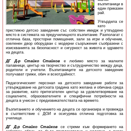
възпитаници в
един приказен
рай.
Утвърдила се
като
престижно детско заведение със собствен имидж и утвърдено
място в системата на предучилищното възпитание. Разполагат с
отлична база, просторни помещения, зали за игри и обучение,
озеленен двор оборудван с модерни съоръжения съобразени с
изискванията за безопасност и сигурност за живота и здравето
на децата.
ДГ Д-р Стайко Стайков
е любимо място за малките
палавници, център на творчество и сътрудничество между деца,
родители и учители. Възпитаниците на детското заведение
получават грижи, обич и всеотдайност.
Педагогическият персонал на детското заведение работи за
утвърждаване на детската градина като желана и обичана среда
за развитие, като притегателен център за удовлетворяване на
социалните, образователните и специфични потребности на
децата в унисон с предизвикателствата на времето.
Възпитанието и обучението на децата се организира и провежда
в съответствие с ДОИ и осигурява отлична подготовка за
училище.
ДГ Д-р Стайко Стайков
се стреми към формирането на