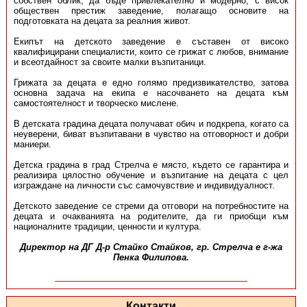
собствен облик, да бъде привлекателно и модерно, с висок
обществен престиж заведение, полагащо основите на
подготовката на децата за реалния живот.
Екипът на детското заведение е съставен от високо
квалифицирани специалисти, които се грижат с любов, внимание
и всеотдайност за своите малки възпитаници.
Грижата за децата е едно голямо предизвикателство, затова
основна задача на екипа е насочването на децата към
самостоятелност и творческо мислене.
В детската градина децата получават обич и подкрепа, когато са
неуверени, биват възпитавани в чувство на отговорност и добри
маниери.
Детска градина в град Стрелча е място, където се гарантира и
реализира цялостно обучение и възпитание на децата с цел
изграждане на личности със самочувствие и индивидуалност.
Детското заведение се стреми да отговори на потребностите на
децата и очакванията на родителите, да ги приобщи към
националните традиции, ценности и култура.
Директор на ДГ Д-р Стайко Стайков, гр. Стрелча е г-жа
Пенка Филипова.
Контакти