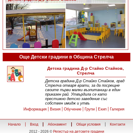
Още Детски градини в Община Стрелча
Детска градина Д-р Стайко Стайков,
Стрелча
Детска градина Д-р Стайко Стайков, град
Стрелча отваря врати, за да посрещне
своите първи малки възпитаници в един
приказен рай. Утвърдила се като
престижно детско заведение със
собствен имидж и утвъ
Информация
Визия
Обучение
Групи
Екип
Галерия
Начало
Вход
Абонамент
Общи условия
Контакти
2012 - 2026 ©
Регистър на детските градини