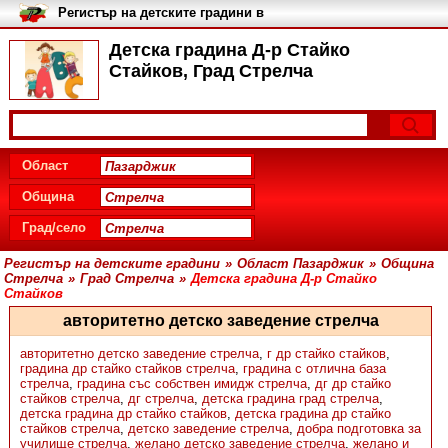
Регистър на детските градини в
България
Детска градина Д-р Стайко
Стайков, Град Стрелча
Област
Община
Град/село
Регистър на детските градини
»
Област Пазарджик
»
Община
Стрелча
»
Град Стрелча
»
Детска градина Д-р Стайко
Стайков
авторитетно детско заведение стрелча
авторитетно детско заведение стрелча
,
г др стайко стайков
,
градина др стайко стайков стрелча
,
градина с отлична база
стрелча
,
градина със собствен имидж стрелча
,
дг др стайко
стайков стрелча
,
дг стрелча
,
детска градина град стрелча
,
детска градина др стайко стайков
,
детска градина др стайко
стайков стрелча
,
детско заведение стрелча
,
добра подготовка за
училище стрелча
,
желано детско заведение стрелча
,
желано и