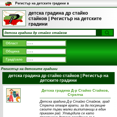
Регистър на детските градини в
България
детска градина др стайко
стайков | Регистър на детските
градини
Област
Община
Град/село
Регистър на детските градини
детска градина др стайко стайков | Регистър на
детските градини
Детска градина Д-р Стайко Стайков,
Стрелча
Детска градина Д-р Стайко Стайков, град
Стрелча отваря врати, за да посрещне
своите първи малки възпитаници в един
приказен рай. Утвърдила се като