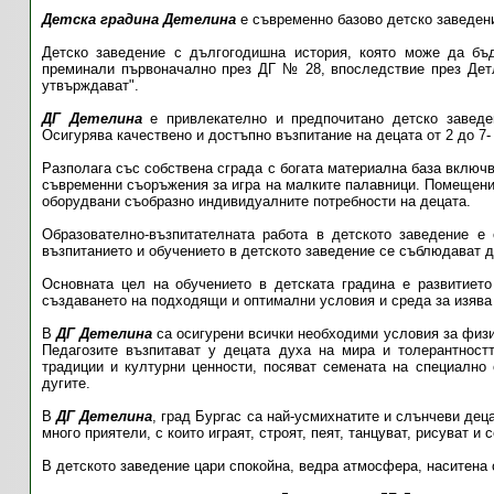
Детска градина Детелина
е съвременно базово детско заведени
Детско заведение с дългогодишна история, която може да бъ
преминали първоначално през ДГ № 28, впоследствие през Детл
утвърждават".
ДГ Детелина
е привлекателно и предпочитано детско заведе
Осигурява качествено и достъпно възпитание на децата от 2 до 7-
Разполага със собствена сграда с богата материална база включв
съвременни съоръжения за игра на малките палавници. Помещения
оборудвани съобразно индивидуалните потребности на децата.
Образователно-възпитателната работа в детското заведение е
възпитанието и обучението в детското заведение се съблюдават 
Основната цел на обучението в детската градина е развитието
създаването на подходящи и оптимални условия и среда за изява 
В
ДГ Детелина
са осигурени всички необходими условия за физич
Педагозите възпитават у децата духа на мира и толерантност
традиции и културни ценности, посяват семената на специално
дугите.
В
ДГ Детелина
, град Бургас
са най-усмихнатите и слънчеви деца
много приятели, с които играят, строят, пеят, танцуват, рисуват и 
В детското заведение цари спокойна, ведра атмосфера, наситена 