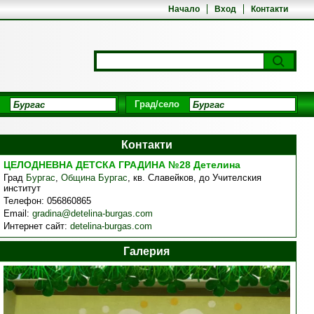
Начало
Вход
Контакти
Град/село
Контакти
ЦЕЛОДНЕВНА ДЕТСКА ГРАДИНА №28 Детелина
Град
Бургас
,
Община Бургас
,
кв. Славейков, до Учителския
институт
Телефон:
056860865
Email:
gradina@detelina-burgas.com
Интернет сайт:
detelina-burgas.com
Галерия