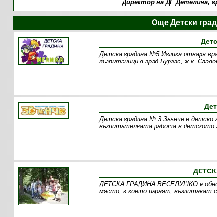
Директор на ДГ Детелина, гр
Още Детски град
Детс
Детска градина №5 Иглика отваря вра
възпитаници в град Бургас, ж.к. Славе
Дет
Детска градина № 3 Звънче е детско за
възпитателната работа в детското з
ДЕТСК
ДЕТСКА ГРАДИНА ВЕСЕЛУШКО е обновен
място, в което играят, възпитават с