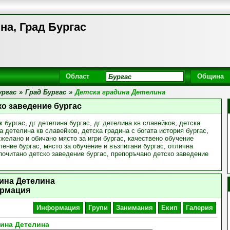
на, Град Бургас
Област
Община
ургас
»
Град Бургас
»
Детска градина Детелина
ко заведение бургас
ж бургас
,
дг детелина бургас
,
дг детелина кв славейков
,
детска
а детелина кв славейков
,
детска градина с богата история бургас
,
,
желано и обичано място за игри бургас
,
качествено обучение
ление бургас
,
място за обучение и възпитани бургас
,
отлична
почитано детско заведение бургас
,
препоръчано детско заведение
дина Детелина
рмация
Информация
Групи
Занимания
Екип
Галерия
дина Детелина