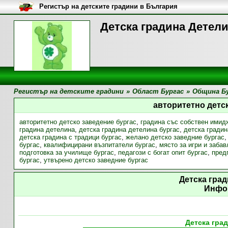
Регистър на детските градини в България
Детска градина Детели
Регистър на детските градини
»
Област Бургас
»
Община Б
авторитетно детс
авторитетно детско заведение бургас
,
градина със собствен имид
градина детелина
,
детска градина детелина бургас
,
детска градин
детска градина с традици бургас
,
желано детско заведние бургас
бургас
,
квалифицирани възпитатели бургас
,
място за игри и забав
подготовка за училище бургас
,
педагози с богат опит бургас
,
пред
бургас
,
утвърено детско заведние бургас
Детска гра
Инфо
Детска гра