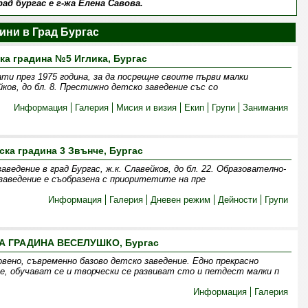
ад бургас е г-жа Елена Савова.
ини в Град Бургас
ка градина №5 Иглика, Бургас
ти през 1975 година, за да посрещне своите първи малки
йков, до бл. 8. Престижно детско заведение със со
Информация
Галерия
Мисия и визия
Екип
Групи
Занимания
ска градина 3 Звънче, Бургас
ведение в град Бургас, ж.к. Славейков, до бл. 22. Образователно-
аведение е съобразена с приоритетите на пре
Информация
Галерия
Дневен режим
Дейности
Групи
А ГРАДИНА ВЕСЕЛУШКО, Бургас
о, съвременно базово детско заведение. Едно прекрасно
е, обучават се и творчески се развиват сто и петдест малки п
Информация
Галерия