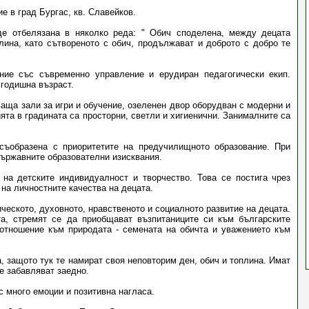
е в град Бургас, кв. Славейков.
де отбелязана в няколко реда: " Обич споделена, между децата
ина, като сътвореното с обич, продължават и доброто с добро те
ние със съвременно управление и ерудиран педагогически екип.
 годишна възраст.
аща зали за игри и обучение, озеленен двор оборудван с модерни и
та в градината са просторни, светли и хигиенични. Занималните са
 съобразена с приоритетите на предучилищното образование. При
държавните образователни изисквания.
 на детските индивидуалност и творчество. Това се постига чрез
на личностните качества на децата.
еското, духовното, нравственото и социалното развитие на децата.
та, стремят се да приобщават възпитаниците си към българските
 отношение към природата - семената на обичта и уважението към
, защото тук те намират своя неповторим ден, обич и топлина. Имат
се забавляват заедно.
с много емоции и позитивна нагласа.