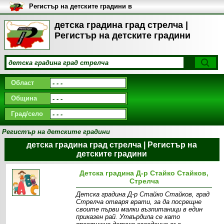
Регистър на детските градини в
България
детска градина град стрелча |
Регистър на детските градини
Област
Община
Град/село
Регистър на детските градини
детска градина град стрелча | Регистър на
детските градини
Детска градина Д-р Стайко Стайков,
Стрелча
Детска градина Д-р Стайко Стайков, град
Стрелча отваря врати, за да посрещне
своите първи малки възпитаници в един
приказен рай. Утвърдила се като