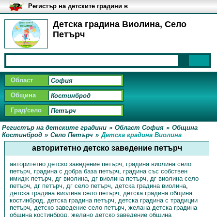
Регистър на детските градини в
България
Детска градина Виолина, Село
Петърч
Област
Община
Град/село
Регистър на детските градини
»
Област София
»
Община
Костинброд
»
Село Петърч
»
Детска градина Виолина
авторитетно детско заведение петърч
авторитетно детско заведение петърч
,
градина виолина село
петърч
,
градина с добра база петърч
,
градина със собствен
имидж петърч
,
дг виолина
,
дг виолина петърч
,
дг виолина село
петърч
,
дг петърч
,
дг село петърч
,
детска градина виолина
,
детска градина виолина село петърч
,
детска градина община
костинброд
,
детска градина петърч
,
детска градина с традиции
петърч
,
детско заведение село петърч
,
желана детска градина
община костинброд
,
желано детско заведение община