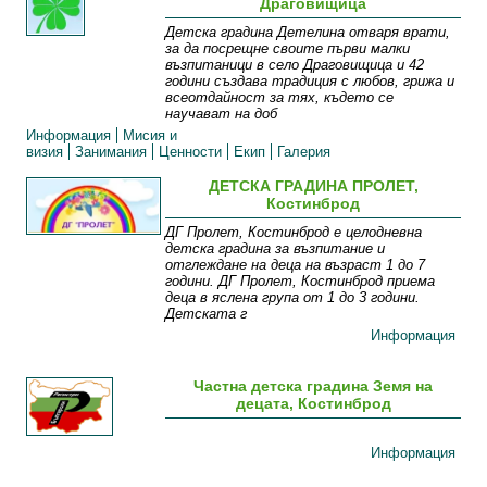
Драговищица
Детска градина Детелина отваря врати,
за да посрещне своите първи малки
възпитаници в село Драговищица и 42
години създава традиция с любов, грижа и
всеотдайност за тях, където се
научават на доб
Информация
Мисия и
визия
Занимания
Ценности
Екип
Галерия
ДЕТСКА ГРАДИНА ПРОЛЕТ,
Костинброд
ДГ Пролет, Костинброд е целодневна
детска градина за възпитание и
отглеждане на деца на възраст 1 до 7
години. ДГ Пролет, Костинброд приема
деца в яслена група от 1 до 3 години.
Детската г
Информация
Частна детска градина Земя на
децата, Костинброд
Информация