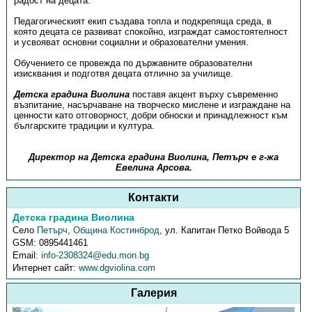
радост на децата.
Педагогическият екип създава топла и подкрепяща среда, в
която децата се развиват спокойно, изграждат самостоятелност
и усвояват основни социални и образователни умения.
Обучението се провежда по държавните образователни
изисквания и подготвя децата отлично за училище.
Детска градина Виолина
поставя акцент върху съвременно
възпитание, насърчаване на творческо мислене и изграждане на
ценности като отговорност, добри обноски и принадлежност към
българските традиции и култура.
Директор на Детска градина Виолина, Петърч е г-жа
Евелина Арсова.
Контакти
Детска градина Виолина
Село
Петърч
,
Община Костинброд
,
ул. Капитан Петко Войвода 5
GSM:
0895441461
Email:
info-2308324@edu.mon.bg
Интернет сайт:
www.dgviolina.com
Галерия