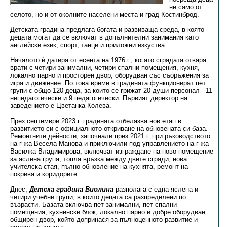
не само от
селото, но и от околните населени места и град Костинброд.
Детската градина предлага богата и развиваща среда, в която
децата могат да се включат в допълнителни занимания като
английски език, спорт, танци и приложни изкуства.
Началото ѝ датира от есента на 1976 г., когато сградата отваря
врати с четири занимални, четири спални помещения, кухня,
локално парно и просторен двор, оборудван със съоръжения за
игра и движение. По това време в градината функционират пет
групи с общо 120 деца, за които се грижат 20 души персонал - 11
непедагогически и 9 педагогически. Първият директор на
заведението е Цветанка Колева.
През септември 2023 г. градината отбелязва нов етап в
развитието си с официалното откриване на обновената си база.
Ремонтните дейности, започнали през 2021 г. при ръководството
на г-жа Весела Манова и приключили под управлението на г-жа
Василка Владимирова, включват изграждане на ново помещение
за яслена група, топла връзка между двете сгради, нова
учителска стая, пълно обновление на кухнята, ремонт на
покрива и коридорите.
Днес,
Детска градина Виолина
разполага с една яслена и
четири учебни групи, в които децата са разпределени по
възрасти. Базата включва пет занимални, пет спални
помещения, кухненски блок, локално парно и добре оборудван
общирен двор, който допринася за пълноценното развитие и