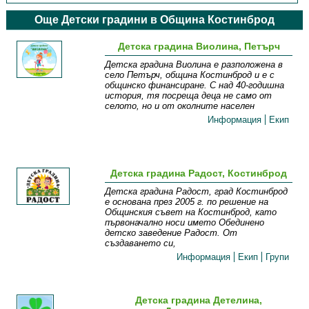
Още Детски градини в Община Костинброд
Детска градина Виолина, Петърч
Детска градина Виолина е разположена в
село Петърч, община Костинброд и е с
общинско финансиране. С над 40-годишна
история, тя посреща деца не само от
селото, но и от околните населен
Информация
Екип
Детска градина Радост, Костинброд
Детска градина Радост, град Костинброд
е основана през 2005 г. по решение на
Общинския съвет на Костинброд, като
първоначално носи името Обединено
детско заведение Радост. От
създаването си,
Информация
Екип
Групи
Детска градина Детелина,