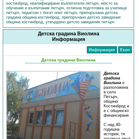
костинброд
,
квалифицирани възпитатели петърч
,
място за
обучение и възпитание петърч
,
отлична подготовка за училище
петърч
,
педагози с богат опит петърч
,
препоръчана детска
градина община костинброд
,
препоръчано детско заведение
община костинброд
,
утвърдено детско заведение петърч
Детска градина Виолина
Информация
Информация
Екип
Детска градина Виолина
Детска
градина
Виолина
е
разположена
в село
Петърч,
община
Костинброд и
е с общинско
финансиране.
С над 40-
годишна
история, тя
посреща деца