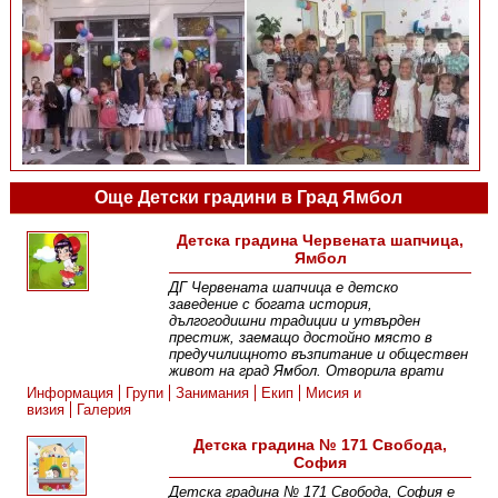
Още Детски градини в Град Ямбол
Детска градина Червената шапчица,
Ямбол
ДГ Червената шапчица е детско
заведение с богата история,
дългогодишни традиции и утвърден
престиж, заемащо достойно място в
предучилищното възпитание и обществен
живот на град Ямбол. Отворила врати
Информация
Групи
Занимания
Екип
Мисия и
визия
Галерия
Детска градина № 171 Свобода,
София
Детска градина № 171 Свобода, София е