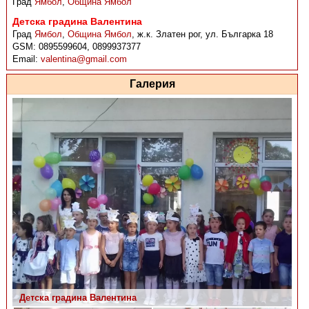
Град
Ямбол
,
Община Ямбол
Детска градина Валентина
Град
Ямбол
,
Община Ямбол
,
ж.к. Златен рог, ул. Българка 18
GSM:
0895599604, 0899937377
Email:
valentina@gmail.com
Галерия
Детска градина Валентина
Детска градина Валентина