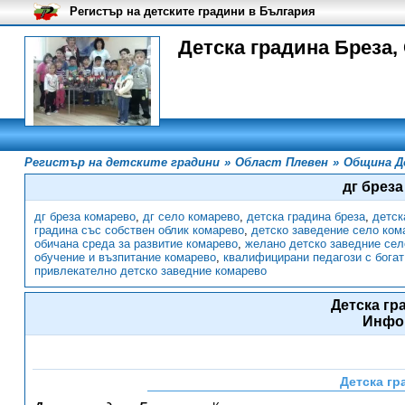
Регистър на детските градини в България
Детска градина Бреза,
Регистър на детските градини
»
Област Плевен
»
Община Д
дг брез
дг бреза комарево
,
дг село комарево
,
детска градина бреза
,
детск
градина със собствен облик комарево
,
детско заведение село ком
обичана среда за развитие комарево
,
желано детско заведние сел
обучение и възпитание комарево
,
квалифицирани педагози с богат
привлекателно детско заведние комарево
Детска гр
Инфо
Детска гр