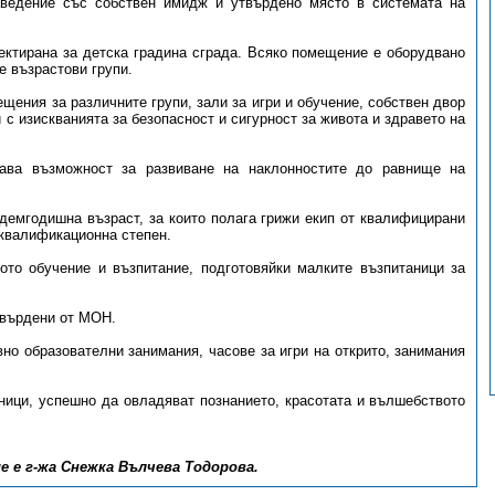
ведение със собствен имидж и утвърдено място в системата на
ектирана за детска градина сграда. Всяко помещение е оборудвано
е възрастови групи.
щения за различните групи, зали за игри и обучение, собствен двор
 изискванията за безопасност и сигурност за живота и здравето на
дава възможност за развиване на наклонностите до равнище на
едемгодишна възраст, за които полага грижи екип от квалифицирани
-квалификационна степен.
ото обучение и възпитание, подготовяйки малките възпитаници за
твърдени от МОН.
о образователни занимания, часове за игри на открито, занимания
ици, успешно да овладяват познанието, красотата и вълшебството
 е г-жа Снежка Вълчева Тодорова.