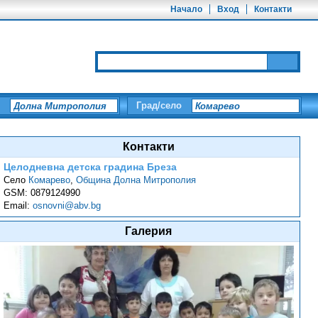
Начало
Вход
Контакти
Град/село
Контакти
Целодневна детска градина Бреза
Село
Комарево
,
Община Долна Митрополия
GSM:
0879124990
Email:
osnovni@abv.bg
Галерия