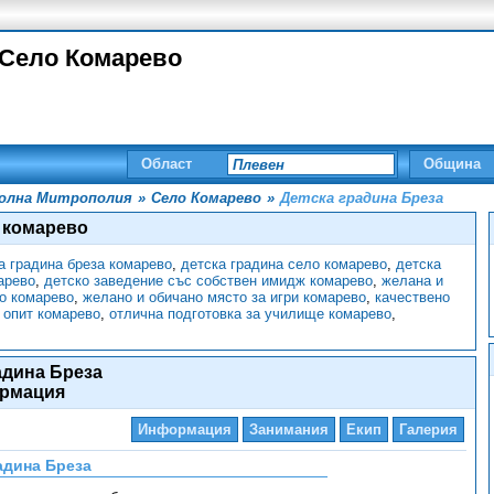
 Село Комарево
Област
Община
олна Митрополия
»
Село Комарево
»
Детска градина Бреза
а комарево
а градина бреза комарево
,
детска градина село комарево
,
детска
арево
,
детско заведение със собствен имидж комарево
,
желана и
о комарево
,
желано и обичано място за игри комарево
,
качествено
 опит комарево
,
отлична подготовка за училище комарево
,
адина Бреза
рмация
Информация
Занимания
Екип
Галерия
адина Бреза