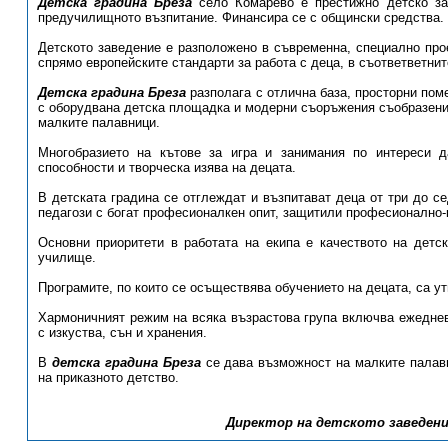
Детска градина Бреза
село Комарево е престижно детско за
предучилищното възпитание. Финансира се с общински средства.
Детското заведение е разположено в съвременна, специално про
спрямо европейските стандарти за работа с деца, в съответветнит
Детска градина Бреза
разполага с отлична база, просторни поме
с оборудвана детска площадка и модерни съоръжения съобразени с
малките палавници.
Многобразието на кътове за игра и занимания по интереси 
способности и творческа изява на децата.
В детската градина се отглеждат и възпитават деца от три до с
педагози с богат професионалкен опит, защитили професионално
Основни приоритети в работата на екипа е качеството на детск
училище.
Програмите, по които се осъществява обучението на децата, са у
Хармоничният режим на всяка възрастова група включва ежедневн
с изкуства, сън и хранения.
В
детска градина Бреза
се дава възможност на малките палавн
на приказното детство.
Директор на детското заведение