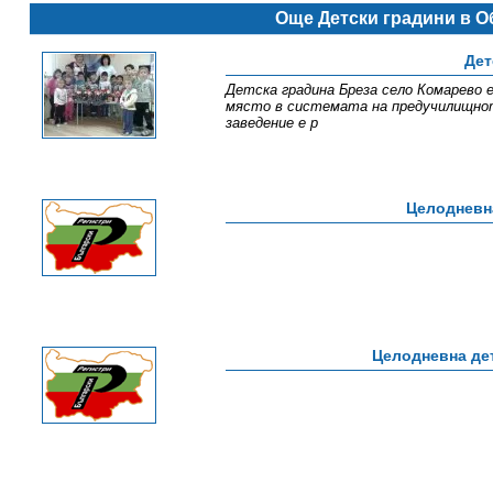
Още Детски градини в 
Дет
Детска градина Бреза село Комарево 
място в системата на предучилищнот
заведение е р
Целодневна
Целодневна дет