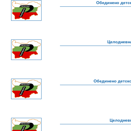
Обединено детс
Целодневна
Обединено детско
Целодневн