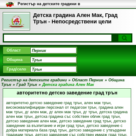
Регистър на детските градини в
България
Детска градина Ален Мак, Град
Трън - Непосредствени цели
Област
Община
Град/село
Регистър на детските градини
»
Област Перник
»
Община
Трън
»
Град Трън
»
Детска градина Ален Мак
авторитетно детско заведение град трън
авторитетно детско заведение град трън
,
ален мак трън
,
висококвалифициран персонал от педагози трън
,
градина ален
мак трън
,
дг ален мак
,
дг ален мак трън
,
дг трън
,
детска градина
ален мак трън
,
детска градина със собствен облик град трън
,
детско заведение ален мак
,
детско заведение град трън
,
детско
заведение за възпитание и игри град трън
,
детско заведение с
добра материала база град трън
,
детско заведение с утвърдени
традиции трън
,
детско заведение със собствен имидж град трън
,