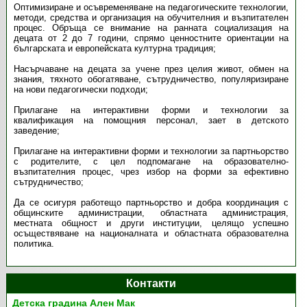
Оптимизиране и осъвременяване на педагогическите технологии,
методи, средства и организация на обучителния и възпитателен
процес. Обръща се внимание на ранната социализация на
децата от 2 до 7 години, спрямо ценностните ориентации на
българската и европейската културна традиция;
Насърчаване на децата за учене през целия живот, обмен на
знания, тяхното обогатяване, сътрудничество, популяризиране
на нови педагогически подходи;
Прилагане на интерактивни форми и технологии за
квалификация на помощния персонал, зает в детското
заведение;
Прилагане на интерактивни форми и технологии за партньорство
с родителите, с цел подпомагане на образователно-
възпитателния процес, чрез избор на форми за ефективно
сътрудничество;
Да се осигуря работещо партньорство и добра координация с
общинските администрации, областната администрация,
местната общност и други институции, целящо успешно
осъществяване на националната и областната образователна
политика.
Контакти
Детска градина Ален Мак