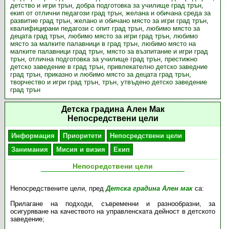
детство и игри трън
,
добра подготовка за училище град трън
,
екип от отлични педагози град трън
,
желана и обичана среда за
развитие град трън
,
желано и обичано място за игри град трън
,
квалифицирани педагози с опит град трън
,
любимо място за
децата град трън
,
любимо място за игри град трън
,
любимо
място за малките палавници в град трън
,
любимо място на
малките палавници град трън
,
място за възпитание и игри град
трън
,
отлична подготовка за училище град трън
,
престижно
детско заведение в град трън
,
привлекателно детско заведние
град трън
,
приказно и любимо място за децата град трън
,
творчество и игри град трън
,
трън
,
утвъдено детско заведение
град трън
Детска градина Ален Мак
Непосредствени цели
Информация
Приоритети
Непосредствени цели
Занимания
Мисия и визия
Екип
Непосредствени цели
Непосредствените цели, пред
Детска градина Ален мак
са:
Прилагане на подходи, съвременни и разнообразни, за
осигуряване на качеството на управленската дейност в детското
заведение;