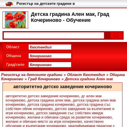
Регистър на детските градини в
България
Детска градина Ален мак, Град
Кочериново - Обучение
Област
Община
Град/село
Регистър на детските градини
»
Област Кюстендил
»
Община
Кочериново
»
Град Кочериново
»
Детска градина Ален мак
авторитетно детско заведение кочериново
авторитетно детско заведение кочериново
,
дг ален мак
кочериново
,
детска градина ален мак
,
детска градина ален мак
кочериново
,
детска градина кочериново
,
детска градина със
собствен облик кочериново
,
детско заведение за възпитание и
игри кочериново
,
детско заведение със собствен имидж
кочериново
,
желана и обичана среда за развитие кочериново
,
желано и обичано място за игри кочериново
,
качествено
обучение и възпитание кочериново
,
квалифицирани педагози с