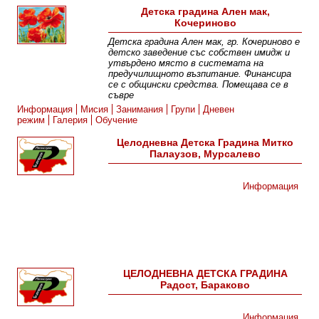
Детска градина Ален мак,
Кочериново
Детска градина Ален мак, гр. Кочериново е
детско заведение със собствен имидж и
утвърдено място в системата на
предучилищното възпитание. Финансира
се с общински средства. Помещава се в
съвре
Информация
Мисия
Занимания
Групи
Дневен
режим
Галерия
Обучение
Целодневна Детска Градина Митко
Палаузов, Мурсалево
Информация
ЦЕЛОДНЕВНА ДЕТСКА ГРАДИНА
Радост, Бараково
Информация