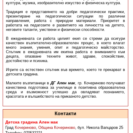
култура, музика, изобразително изкуство и физическа култура.
Традиция е представянето на добри педагогически практики,
презентиране на педагогически ситуации по различни
направления, работа с природни материали. Приоритет в
работата на педагозите е развитието на личността на детето,
неговите таланти, умствени и физически способности.
В ежедневната си работа целият екип се стреми да осигури
качествен възпитателно-образователен процес, в което влагат
много знания, умения, опит и педагогическо майсторство.
Спътник в ежедневната им екипна работа е вниманието към
децата, опазване техните живот, здраве, спокойствие,
достойнство и психика.
Игрите са естествен спътник във времето, което те прекарват в
детската градина.
Малките възпитаници в
ДГ Ален мак
, гр. Кочериново получават
качествена подготовка за училище в позитивна образователна
среда и възможност успешно да овладяват познанието,
красотата и вълшебството на приказното детство.
Контакти
Детска градина Ален мак
Град
Кочериново
,
Община Кочериново
,
бул. Никола Вапцаров 25
Телефон:
070532221