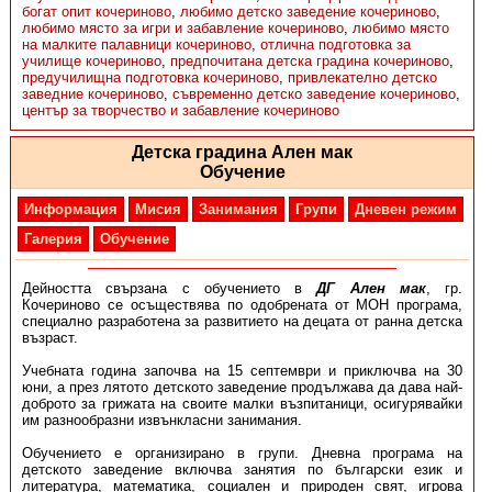
богат опит кочериново
,
любимо детско заведение кочериново
,
любимо място за игри и забавление кочериново
,
любимо място
на малките палавници кочериново
,
отлична подготовка за
училище кочериново
,
предпочитана детска градина кочериново
,
предучилищна подготовка кочериново
,
привлекателно детско
заведние кочериново
,
съвременно детско заведение кочериново
,
център за творчество и забавление кочериново
Детска градина Ален мак
Обучение
Информация
Мисия
Занимания
Групи
Дневен режим
Галерия
Обучение
Дейността свързана с обучението в
ДГ Ален мак
, гр.
Кочериново се осъществява по одобрената от МОН програма,
специално разработена за развитието на децата от ранна детска
възраст.
Учебната година започва на 15 септември и приключва на 30
юни, а през лятото детското заведение продължава да дава най-
доброто за грижата на своите малки възпитаници, осигурявайки
им разнообразни извънкласни занимания.
Обучението е организирано в групи. Дневна програма на
детското заведение включва занятия по български език и
литература, математика, социален и природен свят, игрова