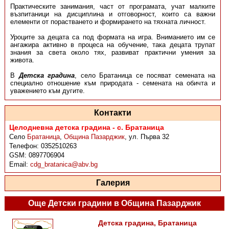
Практическите занимания, част от програмата, учат малките
възпитаници на дисциплина и отговорност, които са важни
елементи от порастването и формирането на тяхната личност.
Уроците за децата са под формата на игра. Вниманието им се
ангажира активно в процеса на обучение, така децата трупат
знания за света около тях, развиват практични умения за
живота.
В
Детска градина
, село Братаница се посяват семената на
специално отношение към природата - семената на обичта и
уважението към дугите.
Контакти
Целодневна детска градина - с. Братаница
Село
Братаница
,
Община Пазарджик
,
ул. Първа 32
Телефон:
0352510263
GSM:
0897706904
Email:
cdg_bratanica@abv.bg
Галерия
Още Детски градини в Община Пазарджик
Детска градина, Братаница