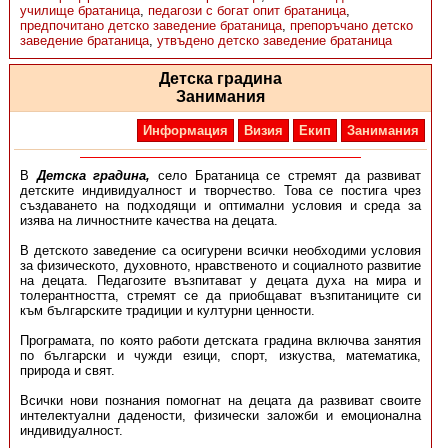
училище братаница
,
педагози с богат опит братаница
,
предпочитано детско заведение братаница
,
препоръчано детско
заведение братаница
,
утвъдено детско заведение братаница
Детска градина
Занимания
Информация
Визия
Екип
Занимания
В
Детска градина,
село Братаница се стремят да развиват
детските индивидуалност и творчество. Това се постига чрез
създаването на подходящи и оптимални условия и среда за
изява на личностните качества на децата.
В детското заведение са осигурени всички необходими условия
за физическото, духовното, нравственото и социалното развитие
на децата. Педагозите възпитават у децата духа на мира и
толерантността, стремят се да приобщават възпитаниците си
към българските традиции и културни ценности.
Програмата, по която работи детската градина включва занятия
по български и чужди езици, спорт, изкуства, математика,
природа и свят.
Всички нови познания помогнат на децата да развиват своите
интелектуални дадености, физически заложби и емоционална
индивидуалност.