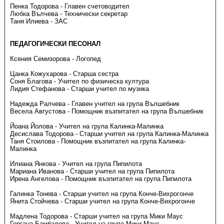
Пенка Тодорова - Главен счетоводител
Любка Вълчева - Технически секретар
Таня Илиева - ЗАС
ПЕДАГОГИЧЕСКИ ПЕСОНАЛ
Ксения Семизорова - Логопед
Цанка Кожухарова - Старша сестра
Соня Благова - Учител по физическа култура
Лидия Стефанова - Старши учител по музика
Надежда Ралчева - Главен учител на група Вълшебник
Весела Августова - Помощник възпитател на група Вълшебник
Йоана Йолова - Учител на група Калинка-Малинка
Десислава Тодорова - Старши учител на група Калинка-Малинка
Таня Стоилова - Помощник възпитател на група Калинка-
Малинка
Илиана Янкова - Учител на група Пипилота
Мариана Иванова - Старши учител на група Пипилота
Ирена Ангелова - Помощник възпитател на група Пипилота
Галинка Тонева - Старши учител на група Конче-Вихрогонче
Янита Стойчева - Старши учител на група Конче-Вихрогонче
Мадлена Тодорова - Старши учител на група Мики Маус
Гергана Бамбалова - Учител на група Мики Маус