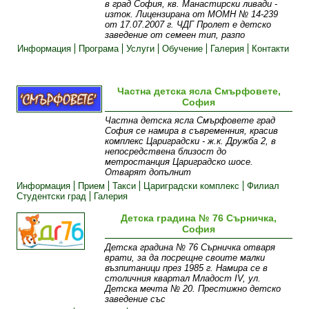
в град София, кв. Манастирски ливади -
изток. Лицензирана от МОМН № 14-239
от 17.07.2007 г. ЧДГ Пролет е детско
заведение от семеен тип, разпо
Информация
Програма
Услуги
Обучение
Галерия
Контакти
Частна детска ясла Смърфовете,
София
Частна детска ясла Смърфовете град
София се намира в съвременния, красив
комплекс Цариградски - ж.к. Дружба 2, в
непосредствена близост до
метростанция Цариградско шосе.
Отварят допълнит
Информация
Прием
Такси
Цариградски комплекс
Филиал
Студентски град
Галерия
Детска градина № 76 Сърничка,
София
Детска градина № 76 Сърничка отваря
врати, за да посрещне своите малки
възпитаници през 1985 г. Намира се в
столичния квартал Младост IV, ул.
Детска мечта № 20. Престижно детско
заведение със