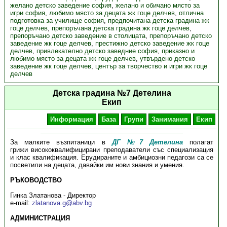
желано детско заведение софия
,
желано и обичано място за
игри софия
,
любимо място за децата жк гоце делчев
,
отлична
подготовка за училище софия
,
предпочитана детска градина жк
гоце делчев
,
препоръчана детска градина жк гоце делчев
,
препоръчано детско заведение в столицата
,
препоръчано детско
заведение жк гоце делчев
,
престижно детско заведение жк гоце
делчев
,
привлекателно детско заведние софия
,
приказно и
любимо място за децата жк гоце делчев
,
утвърдено детско
заведение жк гоце делчев
,
център за творчество и игри жк гоце
делчев
Детска градина №7 Детелина
Екип
Информация
База
Групи
Занимания
Екип
За малките възпитаници в
ДГ №7 Детелина
полагат
грижи висококвалифицирани преподаватели със специализация
и клас квалификация. Ерудираните и амбициозни педагози са се
посветили на децата, давайки им нови знания и умения.
РЪКОВОДСТВО
Гинка Златанова - Директор
e-mail:
zlatanova.g@abv.bg
АДМИНИСТРАЦИЯ