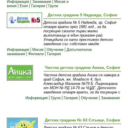
Информация
Занимания
Мисия и
визия
Екип
Галерия
Групи
Детска градина 5 Надежда, София
Детска градина № 5 Надежда, гр. София
отваря врати през 1981 год., за да
посрещне своите първи малки
възпитаници в един приказен рай.
Утвърдила се като престижно детско
заведение със собствен имидж
Информация
Мисия
Обучение
Допълнителни
занимания
Филиали
Галерия
Частна детска градина Аника, София
Частна детска градина Аника се намира в
град София, жк. Младост 4, бул.
Александър Малинов №79 Б. Лицензирана
от МОН № РД 14-79 за ЧЦДГ. Детското
заведение отваря врати, за да посрещне с
Информация
Групи
Галерия
Обучение
Занимания
Детска градина № 63 Слънце, София
Детска градина № 63 Слънце е детско