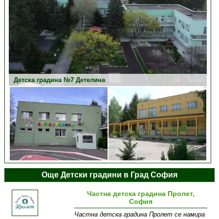
Детска градина №7 Детелина
Детска градина №7 Детелина
Още Детски градини в Град София
Частна детска градина Пролет,
София
Частна детска градина Пролет се намира