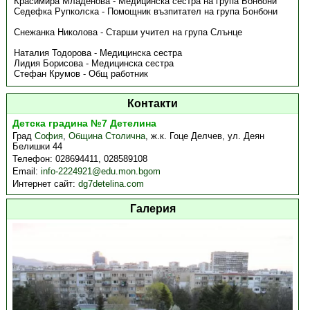
Красимира Младенова - Медицинска сестра на група Бонбони
Седефка Рупколска - Помощник възпитател на група Бонбони
Снежанка Николова - Старши учител на група Слънце
Наталия Тодорова - Медицинска сестра
Лидия Борисова - Медицинска сестра
Стефан Крумов - Общ работник
Контакти
Детска градина №7 Детелина
Град
София
,
Община Столична
,
ж.к. Гоце Делчев, ул. Деян
Белишки 44
Телефон:
028694411, 028589108
Email:
info-2224921@edu.mon.bgom
Интернет сайт:
dg7detelina.com
Галерия