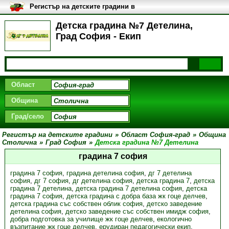
Регистър на детските градини в
България
Детска градина №7 Детелина,
Град София - Екип
Област
Община
Град/село
Регистър на детските градини
»
Област София-град
»
Община
Столична
»
Град София
»
Детска градина №7 Детелина
градина 7 софия
градина 7 софия
,
градина детелина софия
,
дг 7 детелина
софия
,
дг 7 софия
,
дг детелина софия
,
детска градина 7
,
детска
градина 7 детелина
,
детска градина 7 детелина софия
,
детска
градина 7 софия
,
детска градина с добра база жк гоце делчев
,
детска градина със собствен облик софия
,
детско заведение
детелина софия
,
детско заведение със собствен имидж софия
,
добра подготовка за училище жк гоце делчев
,
екологично
възпитание жк гоце делчев
,
ерудиран педагогически екип
,