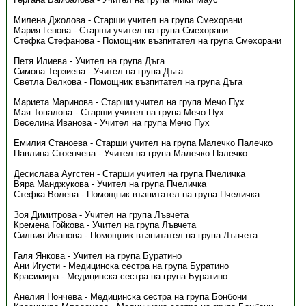
Милена Джолова - Старши учител на група Смехорани
Мария Генова - Старши учител на група Смехорани
Стефка Стефанова - Помощник възпитател на група Смехорани
Петя Илиева - Учител на група Дъга
Симона Терзиева - Учител на група Дъга
Светла Велкова - Помощник възпитател на група Дъга
Мариета Маринова - Старши учител на група Мечо Пух
Мая Топалова - Старши учител на група Мечо Пух
Веселина Иванова - Учител на група Мечо Пух
Емилия Станоева - Старши учител на група Малечко Палечко
Павлина Стоенчева - Учител на група Малечко Палечко
Десислава Аугстен - Старши учител на група Пчеличка
Вяра Манджукова - Учител на група Пчеличка
Стефка Волева - Помощник възпитател на група Пчеличка
Зоя Димитрова - Учител на група Лъвчета
Кремена Гойкова - Учител на група Лъвчета
Силвия Иванова - Помощник възпитател на група Лъвчета
Галя Янкова - Учител на група Буратино
Ани Игусти - Медицинска сестра на група Буратино
Красимира - Медицинска сестра на група Буратино
Анелия Нончева - Медицинска сестра на група Бонбони