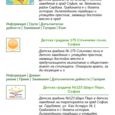
заведение в град София, кв. Бенковски,
район Сердика. Градината е с богата
история, дългогодишни традиции и
утвърден престиж, заемащо достойно
място в пред
Информация
Групи
Допълнителни
дейности
Занимания
Галерия
Екип
Детска градина 175 Слънчеви лъчи,
София
Детска градина № 175 Слънчеви лъчи e
детско заведение с утвърден престиж,
заемащо достойно място в
предучилищното възпитание и обществен
живот на столицата. Отворила врати, за
да посрещне и о
Информация
Дневен
режим
Прием
Занимания
Допълнителни дейности
Галерия
Детска градина №123 Шарл Перо,
София
Детска градина №123 Шарл Перо е детско
заведение на територията на град София,
кв. Горубляне, ул. Хан Аспарух № 1.
Градината е с богата история,
дългогодишни традиции и утвърден