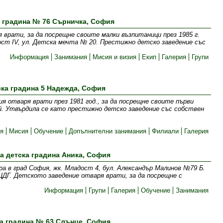
 градина № 76 Сърничка, София
 врати, за да посрещне своите малки възпитаници през 1985 г.
ст IV, ул. Детска мечта № 20. Престижно детско заведение със
Информация
Занимания
Мисия и визия
Екип
Галерия
Групи
ска градина 5 Надежда, София
я отваря врати през 1981 год., за да посрещне своите първи
ай. Утвърдила се като престижно детско заведение със собствен
я
Мисия
Обучение
Допълнителни занимания
Филиали
Галерия
а детска градина Аника, София
а в град София, жк. Младост 4, бул. Александър Малинов №79 Б.
ДГ. Детското заведение отваря врати, за да посрещне с
Информация
Групи
Галерия
Обучение
Занимания
а градина № 63 Слънце, София