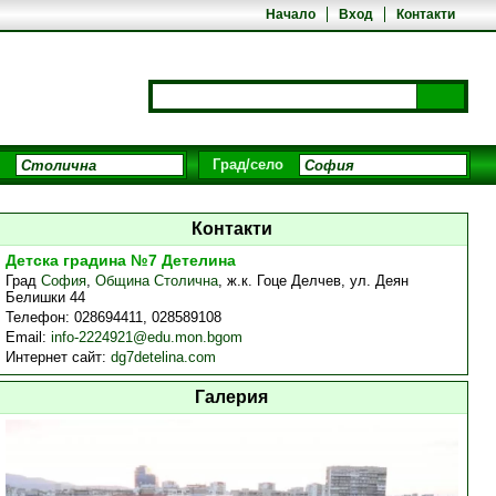
Начало
Вход
Контакти
Град/село
Контакти
Детска градина №7 Детелина
Град
София
,
Община Столична
,
ж.к. Гоце Делчев, ул. Деян
Белишки 44
Телефон:
028694411, 028589108
Email:
info-2224921@edu.mon.bgom
Интернет сайт:
dg7detelina.com
Галерия