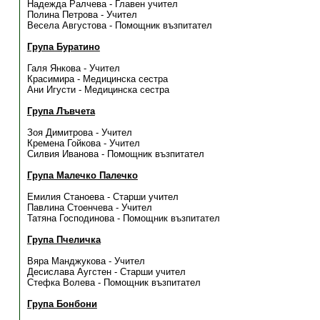
Надежда Ралчева - Главен учител
Полина Петрова - Учител
Весела Августова - Помощник възпитател
Група Буратино
Галя Янкова - Учител
Красимира - Медицинска сестра
Ани Игусти - Медицинска сестра
Група Лъвчета
Зоя Димитрова - Учител
Кремена Гойкова - Учител
Силвия Иванова - Помощник възпитател
Група Малечко Палечко
Емилия Станоева - Старши учител
Павлина Стоенчева - Учител
Татяна Господинова - Помощник възпитател
Група Пчеличка
Вяра Манджукова - Учител
Десислава Аугстен - Старши учител
Стефка Волева - Помощник възпитател
Група Бонбони