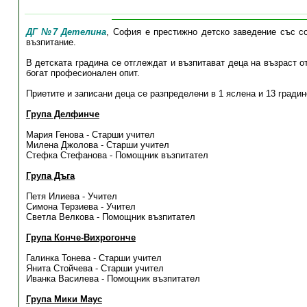
ДГ №7 Детелина
, София е престижно детско заведение със с
възпитание.
В детската градина се отглеждат и възпитават деца на възраст от
богат професионален опит.
Приетите и записани деца се разпределени в 1 яслена и 13 градин
Група Делфинче
Мария Генова - Старши учител
Милена Джолова - Старши учител
Стефка Стефанова - Помощник възпитател
Група Дъга
Петя Илиева - Учител
Симона Терзиева - Учител
Светла Велкова - Помощник възпитател
Група Конче-Вихрогонче
Галинка Тонева - Старши учител
Янита Стойчева - Старши учител
Иванка Василева - Помощник възпитател
Група Мики Маус