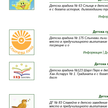
Детска градина № 63 Слънце е детско 
е с богата история, дългогодишни тр
Инфор
Детска г
Детска градина № 175 Слънчеви лъчи 
място в предучилищното възпитание 
посрещне и о
Информация
Д
Детска
Детска градина №123 Шарл Перо е дет
Хан Аспарух № 1. Градината е с бога
дост
Детс
ДГ № 83 Славейче е детско заведение
място в предучилищното възпитание 