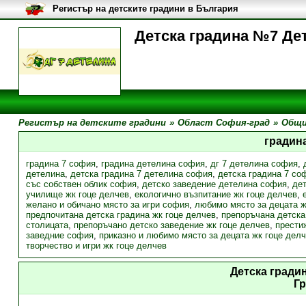
Регистър на детските градини в България
Детска градина №7 Дет
Регистър на детските градини
»
Област София-град
»
Общи
градин
градина 7 софия
,
градина детелина софия
,
дг 7 детелина софия
,
детелина
,
детска градина 7 детелина софия
,
детска градина 7 со
със собствен облик софия
,
детско заведение детелина софия
,
де
училище жк гоце делчев
,
екологично възпитание жк гоце делчев
,
желано и обичано място за игри софия
,
любимо място за децата ж
предпочитана детска градина жк гоце делчев
,
препоръчана детска
столицата
,
препоръчано детско заведение жк гоце делчев
,
прести
заведние софия
,
приказно и любимо място за децата жк гоце дел
творчество и игри жк гоце делчев
Детска гради
Г