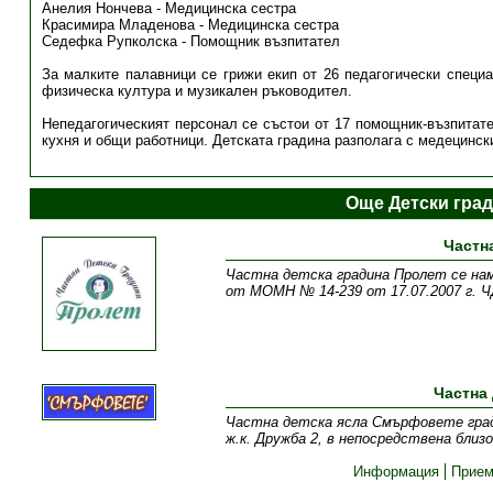
Анелия Нончева - Медицинска сестра
Красимира Младенова - Медицинска сестра
Седефка Рупколска - Помощник възпитател
За малките палавници се грижи екип от 26 педагогически специал
физическа култура и музикален ръководител.
Непедагогическият персонал се състои от 17 помощник-възпитате
кухня и общи работници. Детската градина разполага с медецинск
Още Детски гра
Частн
Частна детска градина Пролет се нами
от МОМН № 14-239 от 17.07.2007 г. Ч
Частна
Частна детска ясла Смърфовете град 
ж.к. Дружба 2, в непосредствена бл
Информация
Прие