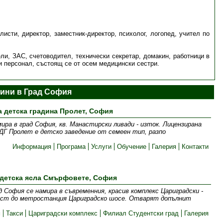
исти, директор, заместник-директор, психолог, логопед, учител по
ли, ЗАС, счетоводител, технически секретар, домакин, работници в
и персонал, състоящ се от осем медицински сестри.
дини в Град София
а детска градина Пролет, София
ра в град София, кв. Манастирски ливади - изток. Лицензирана
ДГ Пролет е детско заведение от семеен тип, разпо
Информация
Програма
Услуги
Обучение
Галерия
Контакти
 детска ясла Смърфовете, София
София се намира в съвременния, красив комплекс Цариградски -
изост до метростанция Цариградско шосе. Отварят допълнит
м
Такси
Цариградски комплекс
Филиал Студентски град
Галерия