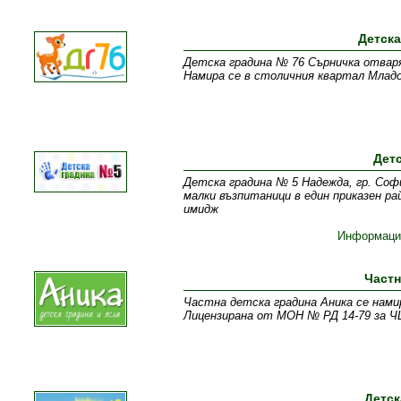
Детска
Детска градина № 76 Сърничка отваря
Намира се в столичния квартал Младо
Дет
Детска градина № 5 Надежда, гр. Софи
малки възпитаници в един приказен р
имидж
Информаци
Частн
Частна детска градина Аника се намир
Лицензирана от МОН № РД 14-79 за ЧЦ
Детск