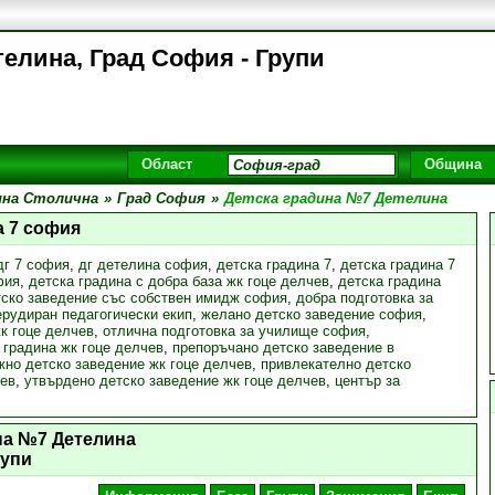
елина, Град София - Групи
Област
Община
на Столична
»
Град София
»
Детска градина №7 Детелина
а 7 софия
дг 7 софия
,
дг детелина софия
,
детска градина 7
,
детска градина 7
фия
,
детска градина с добра база жк гоце делчев
,
детска градина
тско заведение със собствен имидж софия
,
добра подготовка за
ерудиран педагогически екип
,
желано детско заведение софия
,
к гоце делчев
,
отлична подготовка за училище софия
,
 градина жк гоце делчев
,
препоръчано детско заведение в
жно детско заведение жк гоце делчев
,
привлекателно детско
чев
,
утвърдено детско заведение жк гоце делчев
,
център за
на №7 Детелина
рупи