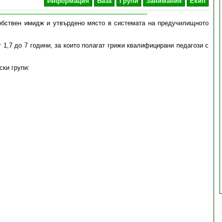
Информация
База
Групи
Занимания
Екип
обствен имидж и утвърдено място в системата на предучилищното
 1,7 до 7 години, за които полагат грижи квалифицирани педагози с
ски групи: