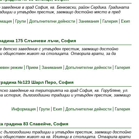
заведение в град София, кв. Бенковски, район Сердика. Градината
адиции и утвърден престиж, заемащо достойно място в пред
мация
Групи
Допълнителни дейности
Занимания
Галерия
Екип
радина 175 Слънчеви лъчи, София
e детско заведение с утвърден престиж, заемащо достойно
и обществен живот на столицата. Отворила врати, за да
невен режим
Прием
Занимания
Допълнителни дейности
Галерия
 градина №123 Шарл Перо, София
ско заведение на територията на град София, кв. Горубляне, ул.
та история, дългогодишни традиции и утвърден престиж, заемащо
Информация
Групи
Екип
Допълнителни дейности
Галерия
ка градина 83 Славейче, София
 с дългогодишни традиции и утвърден престиж, заемащо достойно
и обществен живот на кв. Илиянци в столицата. Отварила врати