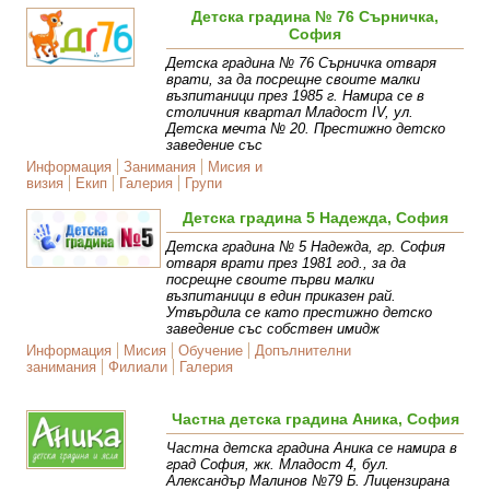
Детска градина № 76 Сърничка,
София
Детска градина № 76 Сърничка отваря
врати, за да посрещне своите малки
възпитаници през 1985 г. Намира се в
столичния квартал Младост IV, ул.
Детска мечта № 20. Престижно детско
заведение със
Информация
Занимания
Мисия и
визия
Екип
Галерия
Групи
Детска градина 5 Надежда, София
Детска градина № 5 Надежда, гр. София
отваря врати през 1981 год., за да
посрещне своите първи малки
възпитаници в един приказен рай.
Утвърдила се като престижно детско
заведение със собствен имидж
Информация
Мисия
Обучение
Допълнителни
занимания
Филиали
Галерия
Частна детска градина Аника, София
Частна детска градина Аника се намира в
град София, жк. Младост 4, бул.
Александър Малинов №79 Б. Лицензирана