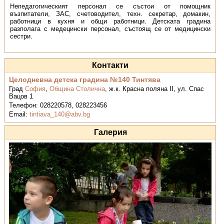
Непедагогическият персонал се състои от помощник
възпитатели, ЗАС, счетоводител, техн. секретар, домакин,
работници в кухня и общи работници. Детската градина
разполага с медецински персонал, състоящ се от медицински
сестри.
Контакти
Целодневна детска градина №140 Тинтява
Град
София
,
Община Столична
,
ж.к. Красна поляна II, ул. Спас
Вацов 1
Телефон:
028220578, 028223456
Email:
tintiava_140@abv.bg
Галерия