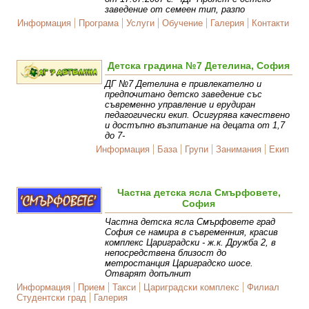
заведение от семеен тип, разпо
Информация
Програма
Услуги
Обучение
Галерия
Контакти
Детска градина №7 Детелина, София
ДГ №7 Детелина е привлекателно и
предпочитано детско заведение със
съвременно управление и ерудиран
педагогически екип. Осигурява качествено
и достъпно възпитание на децата от 1,7
до 7-
Информация
База
Групи
Занимания
Екип
Частна детска ясла Смърфовете,
София
Частна детска ясла Смърфовете град
София се намира в съвременния, красив
комплекс Цариградски - ж.к. Дружба 2, в
непосредствена близост до
метростанция Цариградско шосе.
Отварят допълнит
Информация
Прием
Такси
Цариградски комплекс
Филиал
Студентски град
Галерия