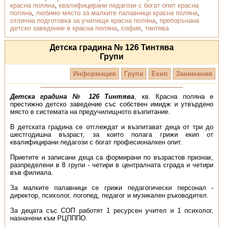
красна поляна
,
квалифицирани педагози с богат опит красна
поляна
,
любимо място за малките палавници красна поляна
,
отлична подготовка за училище красна поляна
,
препоръчана
детско заведение в красна поляна
,
софия
,
тинтява
Детска градина № 126 Тинтява
Групи
Информация
Групи
Екип
Занимания
Детска градина № 126 Тинтява
, кв. Красна поляна е
престижно детско заведение със собствен имидж и утвърдено
място в системата на предучилищното възпитание.
В детската градина се отглеждат и възпитават деца от три до
шестгодишна възраст, за които полага грижи екип от
квалифицирани педагози с богат професионалкен опит.
Приетите и записани деца са формирани по възрастов признак,
разпределени в 8 групи - четири в централната сграда и четири
във филиала.
За малките палавници се грижи педагогически персонал -
директор, психолог, логопед, педагог и музикален ръководител.
За децата със СОП работят 1 ресурсен учител и 1 психолог,
назначени към РЦПППО.