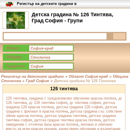
Регистър на детските градини в
България
Детска градина № 126 Тинтява,
Град София - Групи
Област
Община
Град/село
Регистър на детските градини
»
Област София-град
»
Община
Столична
»
Град София
»
Детска градина № 126 Тинтява
126 тинтява
126 тинтява
,
градина с чуждоезиково обучение красна поляна
,
дг
126 тинтява
,
дг 126 тинтява софия
,
дг тинтява софия
,
детска
градина 126 красна поляна
,
детска градина 126 софия
,
детска
градина с филиал в красна поляна
,
детска градина със собствен
облик красна поляна
,
детска градина тинтява
,
детска градина
тинтява софия
,
детска градна тинтява красна поляна
,
детско
заведение с отлична база красна поляна
,
желано и обичано
място за игри красна поляна
,
качествено обучение и възпитание