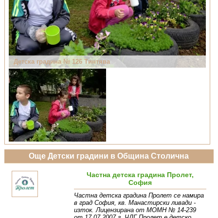
Детска градина № 126 Тинтява
Още Детски градини в Община Столична
Частна детска градина Пролет,
София
Частна детска градина Пролет се намира
в град София, кв. Манастирски ливади -
изток. Лицензирана от МОМН № 14-239
от 17.07.2007 г. ЧДГ Пролет е детско