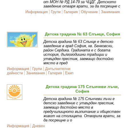
от МОН № РД 14-79 за ЧЦДГ. Детското
заведение отваря врати, за да посрещне с
Информация
Групи
Галерия
Обучение
Занимания
Детска градина № 63 Слънце, София
Детска градина № 63 Слънце е детско
заведение в град София, кв. Бенковски,
район Сердика. Градината е с богата
история, дългогодишни традиции и
утвърден престиж, заемащо достойно
място в пред
Информация
Групи
Допълнителни
дейности
Занимания
Галерия
Екип
Детска градина 175 Слънчеви лъчи,
София
Детска градина № 175 Слънчеви лъчи e
детско заведение с утвърден престиж,
заемащо достойно място в
предучилищното възпитание и обществен
живот на столицата. Отворила врати, за
да посрещне и о
Информация
Дневен