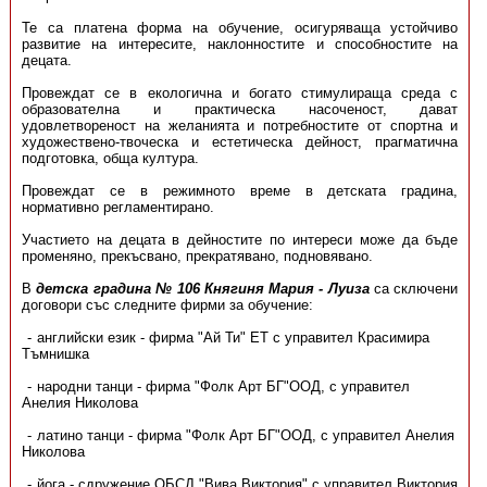
Те са платена форма на обучение, осигуряваща устойчиво
развитие на интересите, наклонностите и способностите на
децата.
Провеждат се в екологична и богато стимулираща среда с
образователна и практическа насоченост, дават
удовлетвореност на желанията и потребностите от спортна и
художествено-твоческа и естетическа дейност, прагматична
подготовка, обща култура.
Провеждат се в режимното време в детската градина,
нормативно регламентирано.
Участието на децата в дейностите по интереси може да бъде
променяно, прекъсвано, прекратявано, подновявано.
В
д
етска градина № 106 Княгиня Мария - Луиза
са сключени
договори със следните фирми за обучение:
английски език - фирма "Ай Ти" ЕТ с управител Красимира
Тъмнишка
народни танци - фирма "Фолк Арт БГ"ООД, с управител
Анелия Николова
латино танци - фирма "Фолк Арт БГ"ООД, с управител Анелия
Николова
йога - сдружение ОБСД "Вива Виктория" с управител Виктория