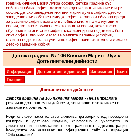
градина княгиня мария луиза софия
,
детска градина със
собствен облик софия
,
детско заведение за възпитание и игри
софия
,
детско заведение княгиня мария луиза софия
,
детско
заведение със собствен имидж софия
,
желана и обичана среда
за развитие софия
,
желано и любимо място на малчуганите
софия
,
желано и обичано място за игри софия
,
качествено
обучение и възпитание софия
,
квалифицирани педагози с богат
опит софия
,
любимо място за малките палавници софия
,
отлична подготовка за училище софия
,
привлекателно и желано
детско заведние софия
Детска градина № 106 Княгиня Мария - Луиза
Допълнителни дейности
Информация
Допълнителни дейности
Занимания
Екип
Галерия
Допълнителни дейности
Детска градина № 106 Княгиня Мария - Луиза
предлага
различни допълнителни дейности, записването за които е по
желание на родителя.
Родителското насоятелство сключва договори след проведени
конкурси в детската градина, съвместно с участието на
директора и представител от районната администрация.
Конкурсите се обявяват на официалния сайт на дирекция
"Образование".