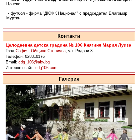
Цонева
футбол - фирма "ДЮФК Национал" с председател Благомир
Муртин
Контакти
Целодневна детска градина № 106 Княгиня Мария Луиза
Град
София
,
Община Столична
,
ул. Родопи 8
Телефон:
028310176
Email:
cdg_106@abv.bg
Интернет сайт:
cdg106.com
Галерия