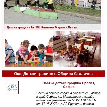
Детска градина № 106 Княгиня Мария - Луиза
Детска градина № 106 Княгиня Мария - Луиза
Още Детски градини в Община Столична
Частна детска градина Пролет,
София
Частна детска градина Пролет се намира
в град София, кв. Манастирски ливади -
изток. Лицензирана от МОМН № 14-239
от 17.07.2007 г. ЧДГ Пролет е детско