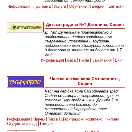
заведение от семеен тип, разпо
Информация
Програма
Услуги
Обучение
Галерия
Контакти
Детска градина №7 Детелина, София
ДГ №7 Детелина е привлекателно и
предпочитано детско заведение със
съвременно управление и ерудиран
педагогически екип. Осигурява качествено
и достъпно възпитание на децата от 1,7
до 7-
Информация
База
Групи
Занимания
Екип
Частна детска ясла Смърфовете,
София
Частна детска ясла Смърфовете град
София се намира в съвременния, красив
комплекс Цариградски - ж.к. Дружба 2, в
непосредствена близост до
метростанция Цариградско шосе.
Отварят допълнит
Информация
Прием
Такси
Цариградски комплекс
Филиал
Студентски град
Галерия