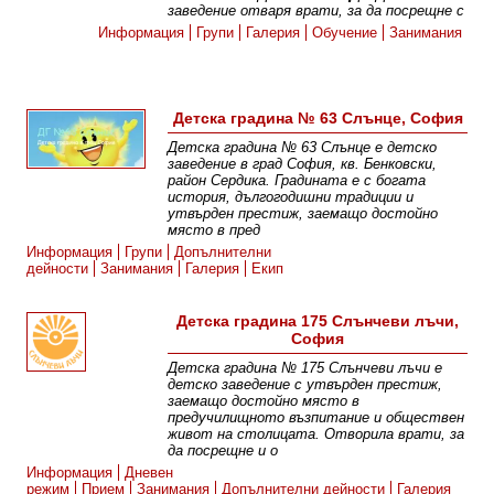
заведение отваря врати, за да посрещне с
Информация
Групи
Галерия
Обучение
Занимания
Детска градина № 63 Слънце, София
Детска градина № 63 Слънце е детско
заведение в град София, кв. Бенковски,
район Сердика. Градината е с богата
история, дългогодишни традиции и
утвърден престиж, заемащо достойно
място в пред
Информация
Групи
Допълнителни
дейности
Занимания
Галерия
Екип
Детска градина 175 Слънчеви лъчи,
София
Детска градина № 175 Слънчеви лъчи e
детско заведение с утвърден престиж,
заемащо достойно място в
предучилищното възпитание и обществен
живот на столицата. Отворила врати, за
да посрещне и о
Информация
Дневен
режим
Прием
Занимания
Допълнителни дейности
Галерия