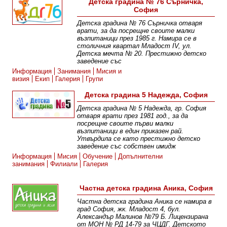
Детска градина № 76 Сърничка,
София
Детска градина № 76 Сърничка отваря
врати, за да посрещне своите малки
възпитаници през 1985 г. Намира се в
столичния квартал Младост IV, ул.
Детска мечта № 20. Престижно детско
заведение със
Информация
Занимания
Мисия и
визия
Екип
Галерия
Групи
Детска градина 5 Надежда, София
Детска градина № 5 Надежда, гр. София
отваря врати през 1981 год., за да
посрещне своите първи малки
възпитаници в един приказен рай.
Утвърдила се като престижно детско
заведение със собствен имидж
Информация
Мисия
Обучение
Допълнителни
занимания
Филиали
Галерия
Частна детска градина Аника, София
Частна детска градина Аника се намира в
град София, жк. Младост 4, бул.
Александър Малинов №79 Б. Лицензирана
от МОН № РД 14-79 за ЧЦДГ. Детското