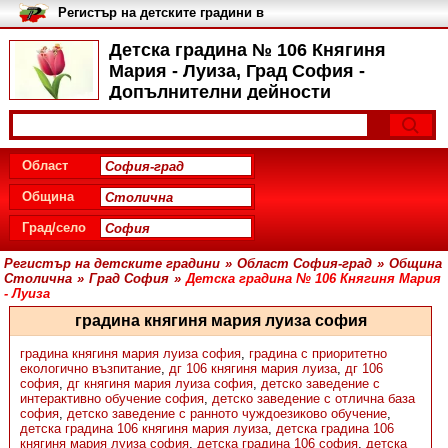
Регистър на детските градини в
България
Детска градина № 106 Княгиня
Мария - Луиза, Град София -
Допълнителни дейности
Област
Община
Град/село
Регистър на детските градини
»
Област София-град
»
Община
Столична
»
Град София
»
Детска градина № 106 Княгиня Мария
- Луиза
градина княгиня мария луиза софия
градина княгиня мария луиза софия
,
градина с приоритетно
екологично възпитание
,
дг 106 княгиня мария луиза
,
дг 106
софия
,
дг княгиня мария луиза софия
,
детскo заведение с
интерактивно обучение софия
,
детскo заведение с отлична база
софия
,
детскo заведение с ранното чуждоезиково обучение
,
детска градина 106 княгиня мария луиза
,
детска градина 106
княгиня мария луиза софия
,
детска градина 106 софия
,
детска