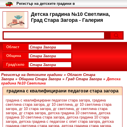
Регистър на детските градини в
България
Детска градина №10 Светлина,
Град Стара Загора - Галерия
Област
Община
Град/село
Регистър на детските градини
»
Област Стара
Загора
»
Община Стара Загора
»
Град Стара Загора
»
Детска
градина №10 Светлина
градина с квалифицирани педагози стара загора
градина с квалифицирани педагози стара загора
,
градина
светлина стара загора
,
дг 10 светлина
,
дг 10 светлина стара
загора
,
дг 10 стара загора
,
дг светлина
,
дг светлина стара
загора
,
дг стара загора
,
детска градина 10 светлина
,
детска
градина 10 светлина стара загора
,
детска градина 10 стара
загора
,
детска градина с педагози с опит стара загора
,
детска
градина светлина стара загора
,
детска градина стара загора
,