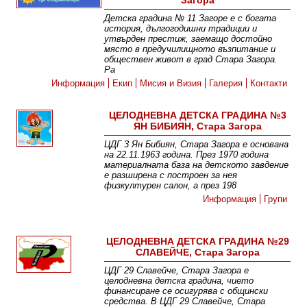
Загора
Детска градина № 11 Загоре е с богата
история, дългогодишни традиции и
утвърден престиж, заемащо достойно
място в предучилищното възпитание и
обществен живот в град Стара Загора.
Ра
Информация
Екип
Мисия и Визия
Галерия
Контакти
ЦЕЛОДНЕВНА ДЕТСКА ГРАДИНА №3
ЯН БИБИЯН, Стара Загора
ЦДГ 3 Ян Бибиян, Стара Загора е основана
на 22.11.1963 година. През 1970 година
материалната база на детското завдение
е разширена с построен за нея
физкултурен салон, а през 198
Информация
Групи
ЦЕЛОДНЕВНА ДЕТСКА ГРАДИНА №29
СЛАВЕЙЧЕ, Стара Загора
ЦДГ 29 Славейче, Стара Загора е
целодневна детска градина, чието
финансиране се осигурява с общински
средства. В ЦДГ 29 Славейче, Стара