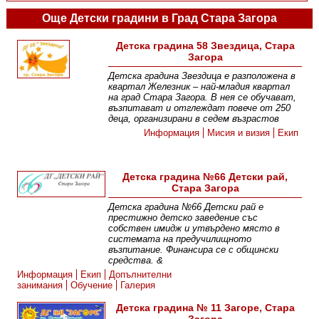
Още Детски градини в Град Стара Загора
Детска градина 58 Звездица, Стара
Загора
Детска градина Звездица е разположена в
квартал Железник – най-младия квартал
на град Стара Загора. В нея се обучават,
възпитават и отглеждат повече от 250
деца, организирани в седем възрастов
Информация
Мисия и визия
Екип
Детска градина №66 Детски рай,
Стара Загора
Детска градина №66 Детски рай е
престижно детско заведение със
собствен имидж и утвърдено място в
системата на предучилищното
възпитание. Финансира се с общински
средства. &
Информация
Екип
Допълнителни
занимания
Обучение
Галерия
Детска градина № 11 Загоре, Стара