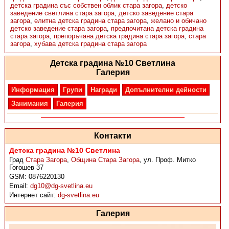
детска градина със собствен облик стара загора
,
детско
заведение светлина стара загора
,
детско заведение стара
загора
,
елитна детска градина стара загора
,
желано и обичано
детско заведение стара загора
,
предпочитана детска градина
стара загора
,
препоръчана детска градина стара загора
,
стара
загора
,
хубава детска градина стара загора
Детска градина №10 Светлина
Галерия
Информация
Групи
Награди
Допълнителни дейности
Занимания
Галерия
Контакти
Детска градина №10 Светлина
Град
Стара Загора
,
Община Стара Загора
,
ул. Проф. Митко
Гогошев 37
GSM:
0876220130
Email:
dg10@dg-svetlina.eu
Интернет сайт:
dg-svetlina.eu
Галерия