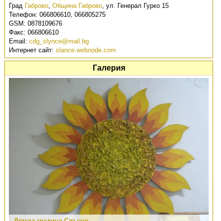
Град
Габрово
,
Община Габрово
,
ул. Генерал Гурко 15
Телефон:
066806610, 066805275
GSM:
0878109676
Факс:
066806610
Email:
cdg_slynce@mail.bg
Интернет сайт:
slance.webnode.com
Галерия
Детска градина Слънце
Детска градина Слънце