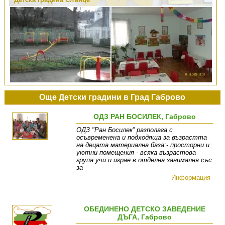
Още Детски градини в Град Габрово
ОДЗ РАН БОСИЛЕК, Габрово
ОДЗ "Ран Босилек” разполага с
осъвременена и подходяща за възрастта
на децата материална база:- просторни и
уютни помещения - всяка възрастова
група учи и играе в отделна занималня със
за
Информация
ОБЕДИНЕНО ДЕТСКО ЗАВЕДЕНИЕ
ДЪГА, Габрово