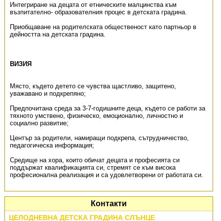
Интегриране на децата от етническите малцинства към
възпитателно- образователния процес в детската градина.
Приобщаване на родителската общественост като партньор в
дейността на детската градина.
ВИЗИЯ
Място, където детето се чувства щастливо, защитено,
уважавано и подкрепяно;
Предпочитана среда за 3-7-годишните деца, където се работи за
тяхното умствено, физическо, емоционално, личностно и
социално развитие;
Център за родители, намиращи подкрепа, сътрудничество,
педагогическа информация;
Средище на хора, които обичат децата и професията си
поддържат квалификацията си, стремят се към висока
професионална реализация и са удовлетворени от работата си.
Контакти
ЦЕЛОДНЕВНА ДЕТСКА ГРАДИНА СЛЪНЦЕ