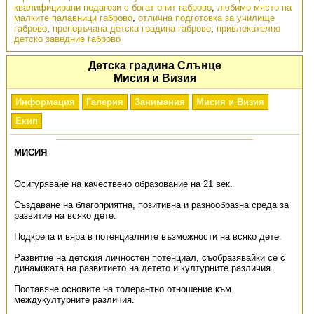
квалифицирани педагози с богат опит габрово
,
любимо място на
малките палавници габрово
,
отлична подготовка за училище
габрово
,
препоръчана детска градина габрово
,
привлекателно
детско заведние габрово
Детска градина Слънце
Мисия и Визия
Информация
Галерия
Занимания
Мисия и Визия
Екип
МИСИЯ
Осигуряване на качествено образование на 21 век.
Създаване на благоприятна, позитивна и разнообразна среда за
развитие на всяко дете.
Подкрепа и вяра в потенциалните възможности на всяко дете.
Развитие на детския личностен потенциал, съобразявайки се с
динамиката на развитието на детето и културните различия.
Поставяне основите на толерантно отношение към
междукултурните различия.