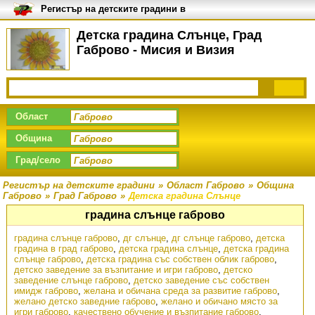
Регистър на детските градини в
България
Детска градина Слънце, Град
Габрово - Мисия и Визия
Област
Община
Град/село
Регистър на детските градини
»
Област Габрово
»
Община
Габрово
»
Град Габрово
»
Детска градина Слънце
градина слънце габрово
градина слънце габрово
,
дг слънце
,
дг слънце габрово
,
детска
градина в град габрово
,
детска градина слънце
,
детска градина
слънце габрово
,
детска градина със собствен облик габрово
,
детско заведение за възпитание и игри габрово
,
детско
заведение слънце габрово
,
детско заведение със собствен
имидж габрово
,
желана и обичана среда за развитие габрово
,
желано детско заведние габрово
,
желано и обичано място за
игри габрово
,
качествено обучение и възпитание габрово
,