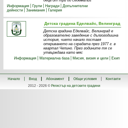
деца от три до седем&nbs
Информация
Групи
Награди
Допълнителни
дейности
Занимания
Галерия
Детска градина Еделвайс, Велинград
Детска градина Еделвайс, Велинград е
образователно заведение с дългогодишна
история, чието начало поставя
откриването на сградата през 1977 г. в
квартал Чепино. През годините тя се
утвърждава като мяс
Информация
Материална база
Мисия, визия и цели
Екип
Начало
Вход
Абонамент
Общи условия
Контакти
2012 - 2026 ©
Регистър на детските градини