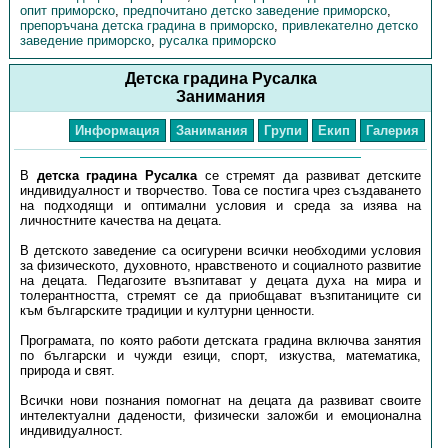
опит приморско
,
предпочитано детско заведение приморско
,
препоръчана детска градина в приморско
,
привлекателно детско
заведение приморско
,
русалка приморско
Детска градина Русалка
Занимания
Информация
Занимания
Групи
Екип
Галерия
В
детска градина Русалка
се стремят да развиват детските
индивидуалност и творчество. Това се постига чрез създаването
на подходящи и оптимални условия и среда за изява на
личностните качества на децата.
В детското заведение са осигурени всички необходими условия
за физическото, духовното, нравственото и социалното развитие
на децата. Педагозите възпитават у децата духа на мира и
толерантността, стремят се да приобщават възпитаниците си
към българските традиции и културни ценности.
Програмата, по която работи детската градина включва занятия
по български и чужди езици, спорт, изкуства, математика,
природа и свят.
Всички нови познания помогнат на децата да развиват своите
интелектуални дадености, физически заложби и емоционална
индивидуалност.