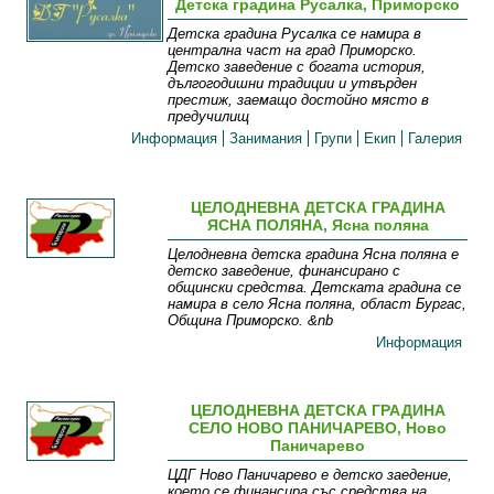
Детска градина Русалка, Приморско
Детска градина Русалка се намира в
централна част на град Приморско.
Детско заведение с богата история,
дългогодишни традиции и утвърден
престиж, заемащо достойно място в
предучилищ
Информация
Занимания
Групи
Екип
Галерия
ЦЕЛОДНЕВНА ДЕТСКА ГРАДИНА
ЯСНА ПОЛЯНА, Ясна поляна
Целодневна детска градина Ясна поляна е
детско заведение, финансирано с
общински средства. Детската градина се
намира в село Ясна поляна, област Бургас,
Община Приморско. &nb
Информация
ЦЕЛОДНЕВНА ДЕТСКА ГРАДИНА
СЕЛО НОВО ПАНИЧАРЕВО, Ново
Паничарево
ЦДГ Ново Паничарево е детско заедение,
което се финансира със средства на