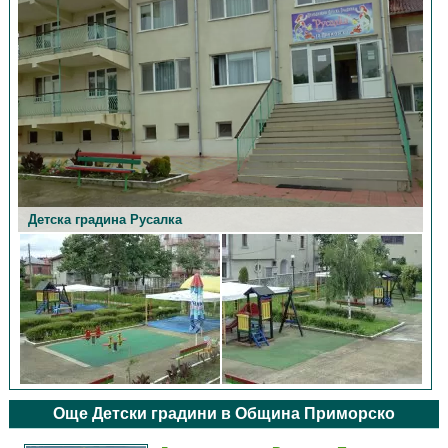
Детска градина Русалка
Детска градина Русалка
Още Детски градини в Община Приморско