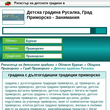
Регистър на детските градини в
България
Детска градина Русалка, Град
Приморско - Занимания
Област
Община
Град/село
Регистър на детските градини
»
Област Бургас
»
Община
Приморско
»
Град Приморско
»
Детска градина Русалка
градина с дългогодишни традиции приморско
градина с дългогодишни традиции приморско
,
дг приморско
,
дг
русалка приморско
,
детска градина приморско център
,
детска
градина русалка приморско
,
детска градина с богата история
приморско
,
детска градина с отлична база приморско
,
детско
заведение приморско
,
детско заведение русалка
,
добра
подготовка за училище приморско
,
екип от компетентни педагози
приморско
,
елитна детска градина приморско
,
желано и любимо
място за децата приморско
,
квалифицирани педагози с богат