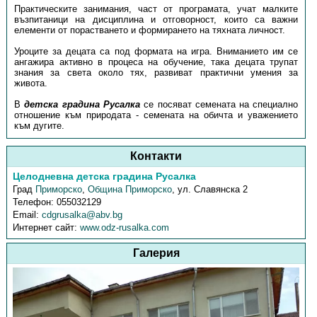
Практическите занимания, част от програмата, учат малките
възпитаници на дисциплина и отговорност, които са важни
елементи от порастването и формирането на тяхната личност.
Уроците за децата са под формата на игра. Вниманието им се
ангажира активно в процеса на обучение, така децата трупат
знания за света около тях, развиват практични умения за
живота.
В
детска градина Русалка
се посяват семената на специално
отношение към природата - семената на обичта и уважението
към дугите.
Контакти
Целодневна детска градина Русалка
Град
Приморско
,
Община Приморско
,
ул. Славянска 2
Телефон:
055032129
Email:
cdgrusalka@abv.bg
Интернет сайт:
www.odz-rusalka.com
Галерия