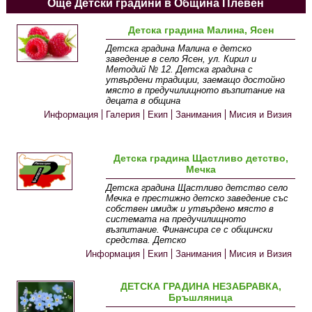
Още Детски градини в Община Плевен
Детска градина Малина, Ясен
Детска градина Малина е детско
заведение в село Ясен, ул. Кирил и
Методий № 12. Детска градина с
утвърдени традиции, заемащо достойно
място в предучилищното възпитание на
децата в община
Информация
Галерия
Екип
Занимания
Мисия и Визия
Детска градина Щастливо детство,
Мечка
Детска градина Щастливо детство село
Мечка е престижно детско заведение със
собствен имидж и утвърдено място в
системата на предучилищното
възпитание. Финансира се с общински
средства. Детско
Информация
Екип
Занимания
Мисия и Визия
ДЕТСКА ГРАДИНА НЕЗАБРАВКА,
Бръшляница