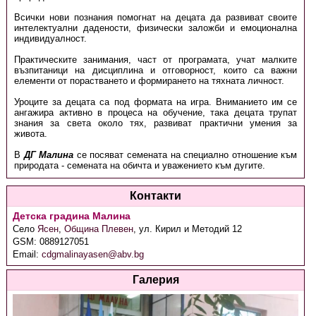
Всички нови познания помогнат на децата да развиват своите
интелектуални дадености, физически заложби и емоционална
индивидуалност.
Практическите занимания, част от програмата, учат малките
възпитаници на дисциплина и отговорност, които са важни
елементи от порастването и формирането на тяхната личност.
Уроците за децата са под формата на игра. Вниманието им се
ангажира активно в процеса на обучение, така децата трупат
знания за света около тях, развиват практични умения за
живота.
В
ДГ Малина
се посяват семената на специално отношение към
природата - семената на обичта и уважението към дугите.
Контакти
Детска градина Малина
Село
Ясен
,
Община Плевен
,
ул. Кирил и Методий 12
GSM:
0889127051
Email:
cdgmalinayasen@abv.bg
Галерия