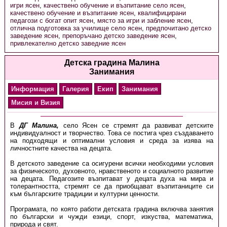
игри ясен
,
качествено обучение и възпитание село ясен
,
качествено обучение и възпитание ясен
,
квалифицирани
педагози с богат опит ясен
,
място за игри и забление ясен
,
отлична подготовка за училище село ясен
,
предпочитано детско
заведение ясен
,
препоръчано детско заведение ясен
,
привлекателно детско заведние ясен
Детска градина Малина
Занимания
Информация
Галерия
Екип
Занимания
Мисия и Визия
В
ДГ Малина,
село Ясен се стремят да развиват детските
индивидуалност и творчество. Това се постига чрез създаването
на подходящи и оптимални условия и среда за изява на
личностните качества на децата.
В детското заведение са осигурени всички необходими условия
за физическото, духовното, нравственото и социалното развитие
на децата. Педагозите възпитават у децата духа на мира и
толерантността, стремят се да приобщават възпитаниците си
към българските традиции и културни ценности.
Програмата, по която работи детската градина включва занятия
по български и чужди езици, спорт, изкуства, математика,
природа и свят.