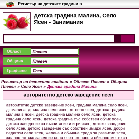
Регистър на детските градини в
България
Детска градина Малина, Село
Ясен - Занимания
Област
Община
Град/село
Регистър на детските градини
»
Област Плевен
»
Община
Плевен
»
Село Ясен
»
Детска градина Малина
авторитетно детско заведение ясен
авторитетно детско заведение ясен
,
градина малина село ясен
,
дг малина
,
дг малина село ясен
,
дг село ясен
,
детска градина
малина в ясен
,
детска градина малина село ясен
,
детска
градина село ясен
,
детска градина със собствен облик ясен
,
детско заведение за възпитание и игри ясен
,
детско заведение
село ясен
,
детско заведение със собствен имидж ясен
,
добри
педагози село ясен
,
желана и обичана среда за развитие ясен
,
желано детско заведние село ясен
,
желано и обичано място за