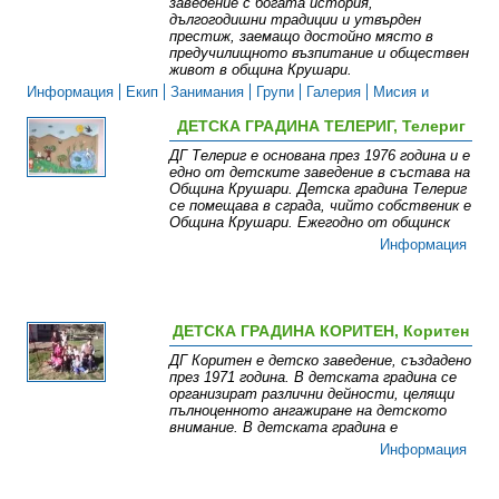
заведение с богата история,
дългогодишни традиции и утвърден
престиж, заемащо достойно място в
предучилищното възпитание и обществен
живот в община Крушари.
Информация
Екип
Занимания
Групи
Галерия
Мисия и
визия
ДЕТСКА ГРАДИНА ТЕЛЕРИГ, Телериг
ДГ Телериг е основана през 1976 година и е
едно от детските заведение в състава на
Община Крушари. Детска градина Телериг
се помещава в сграда, чийто собственик е
Община Крушари. Ежегодно от общинск
Информация
ДЕТСКА ГРАДИНА КОРИТЕН, Коритен
ДГ Коритен е детско заведение, създадено
през 1971 година. В детската градина се
организират различни дейности, целящи
пълноценното ангажиране на детското
внимание. В детската градина е
Информация