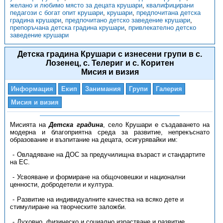
желано и любимо място за децата крушари
,
квалифицирани
педагози с богат опит крушари
,
крушари
,
предпочитана детска
градина крушари
,
предпочитано детско заведение крушари
,
препоръчана детска градина крушари
,
привлекателно детско
заведение крушари
Детска градина Крушари с изнесени групи в с.
Лозенец, с. Телериг и с. Коритен
Мисия и визия
Информация
Екип
Занимания
Групи
Галерия
Мисия и визия
Мисията на
Детска градина
, село Крушари е създаването на
модерна и благоприятна среда за развитие, непрекъснато
образование и възпитание на децата, осигурявайки им:
Овладяване на ДОС за предучилищна възраст и стандартите
на ЕС.
Усвояване и формиране на общочовешки и национални
ценности, добродетели и култура.
Развитие на индивидуалните качества на всяко дете и
стимулиране на творческите заложби.
Духовно, физическо и социално израстване и развитие.