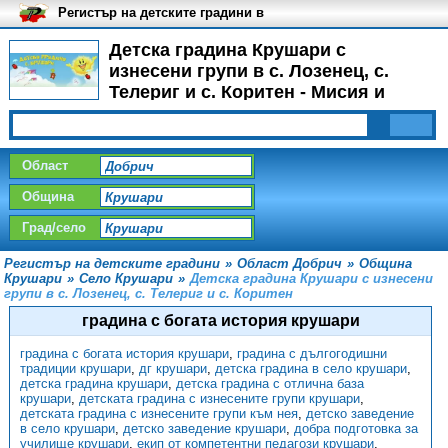
Регистър на детските градини в
България
Детска градина Крушари с
изнесени групи в с. Лозенец, с.
Телериг и с. Коритен - Мисия и
визия
Област
Община
Град/село
Регистър на детските градини
»
Област Добрич
»
Община
Крушари
»
Село Крушари
»
Детска градина Крушари с изнесени
групи в с. Лозенец, с. Телериг и с. Коритен
градина с богата история крушари
градина с богата история крушари
,
градина с дългогодишни
традиции крушари
,
дг крушари
,
детска градина в село крушари
,
детска градина крушари
,
детска градина с отлична база
крушари
,
детската градина с изнесените групи крушари
,
детската градина с изнесените групи към нея
,
детско заведение
в село крушари
,
детско заведение крушари
,
добра подготовка за
училище крушари
,
екип от компетентни педагози крушари
,