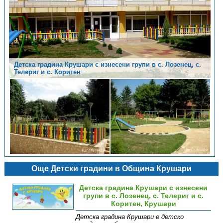
Детска градина Крушари с изнесени групи в с. Лозенец, с.
Детска градина Крушари с изнесени групи в с. Лозенец, с.
Телериг и с. Коритен
Телериг и с. Коритен
Още Детски градини в Община Крушари
Детска градина Крушари с изнесени
групи в с. Лозенец, с. Телериг и с.
Коритен, Крушари
Детска градина Крушари е детско