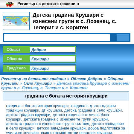
Регистър на детските градини в
България
Детска градина Крушари с
изнесени групи в с. Лозенец, с.
Телериг и с. Коритен
Област
Община
Град/село
Регистър на детските градини
»
Област Добрич
»
Община
Крушари
»
Село Крушари
»
Детска градина Крушари с изнесени
групи в с. Лозенец, с. Телериг и с. Коритен
градина с богата история крушари
градина с богата история крушари
,
градина с дългогодишни
традиции крушари
,
дг крушари
,
детска градина в село крушари
,
детска градина крушари
,
детска градина с отлична база
крушари
,
детската градина с изнесените групи крушари
,
детската градина с изнесените групи към нея
,
детско заведение
в село крушари
,
детско заведение крушари
,
добра подготовка за
училище крушари
,
екип от компетентни педагози крушари
,