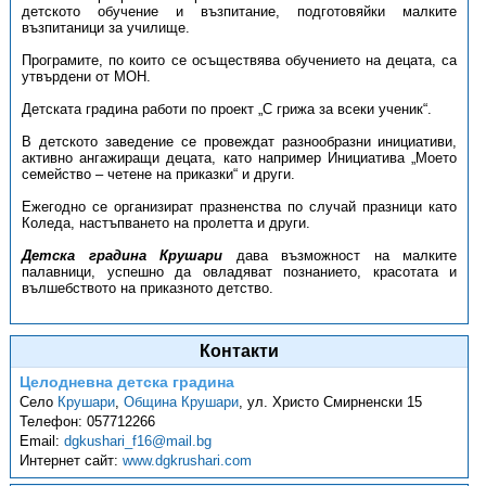
детското обучение и възпитание, подготовяйки малките
възпитаници за училище.
Програмите, по които се осъществява обучението на децата, са
утвърдени от МОН.
Детската градина работи по проект „С грижа за всеки ученик“.
В детското заведение се провеждат разнообразни инициативи,
активно ангажиращи децата, като например Инициатива „Моето
семейство – четене на приказки“ и други.
Ежегодно се организират празненства по случай празници като
Коледа, настъпването на пролетта и други.
Детска градина Крушари
дава възможност на малките
палавници, успешно да овладяват познанието, красотата и
вълшебството на приказното детство.
Контакти
Целодневна детска градина
Село
Крушари
,
Община Крушари
,
ул. Христо Смирненски 15
Телефон:
057712266
Email:
dgkushari_f16@mail.bg
Интернет сайт:
www.dgkrushari.com