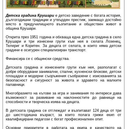
Детска градина Крушари
е детско заведение с богата история,
дългогодишни традиции и утвърден престиж, заемащо достойно
място в предучилищното възпитание и обществен живот в
община Крушари.
Открита през 1951 година и обхваща една детска градина в село
Крушари и три изнесени групи към нея в селата Лозенец,
Телериг и Коритен. За децата от селата, в които няма детски
градини е осигурен специализиран транспорт.
Финансира се с общински средства.
Детската градина и изнесените групи към нея, разполагат с
добре оборудвани занимални, спални, кухненски блокове, детски
площадки и модерни съоръжения съобразени с изискванията за
безопасност и сигурност за живота и здравето на малките
палавници.
Многобразието на кътове за игра и занимания по интереси дава
възможност за развиване на наклонностите до равнище на
способности и творческа изява на децата.
В детската градина се отглеждат и възпитават 124 деца от три
до шестгодишна възраст, за които полага грижи екип от
квалифицирани педагози с богат професионалкен опит.
Основни приоритети в работата на екипа е качеството на