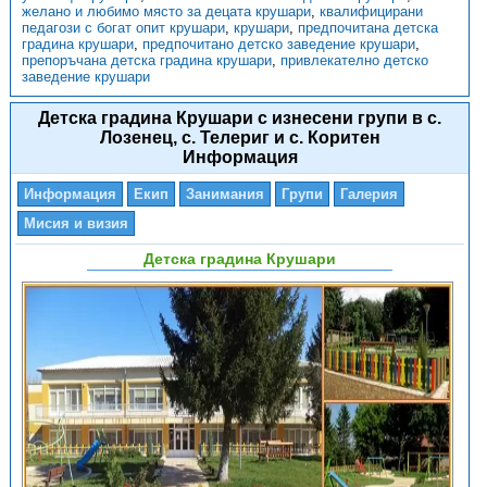
желано и любимо място за децата крушари
,
квалифицирани
педагози с богат опит крушари
,
крушари
,
предпочитана детска
градина крушари
,
предпочитано детско заведение крушари
,
препоръчана детска градина крушари
,
привлекателно детско
заведение крушари
Детска градина Крушари с изнесени групи в с.
Лозенец, с. Телериг и с. Коритен
Информация
Информация
Екип
Занимания
Групи
Галерия
Мисия и визия
Детска градина Крушари