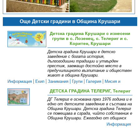
Още Детски градини в Община Крушари
Детска градина Крушари с изнесени
групи в с. Лозенец, с. Телериг и с.
Коритен, Крушари
Детска градина Крушари е детско
заведение с богата история,
дългогодишни традиции и утвърден
престиж, заемащо достойно място в
предучилищното възпитание и обществен
живот в община Крушари.
Информация
Екип
Занимания
Групи
Галерия
Мисия и
визия
ДЕТСКА ГРАДИНА ТЕЛЕРИГ, Телериг
ДГ Телериг е основана през 1976 година и е
едно от детските заведение в състава на
Община Крушари. Детска градина Телериг
се помещава в сграда, чийто собственик е
Община Крушари. Ежегодно от общинск
Информация