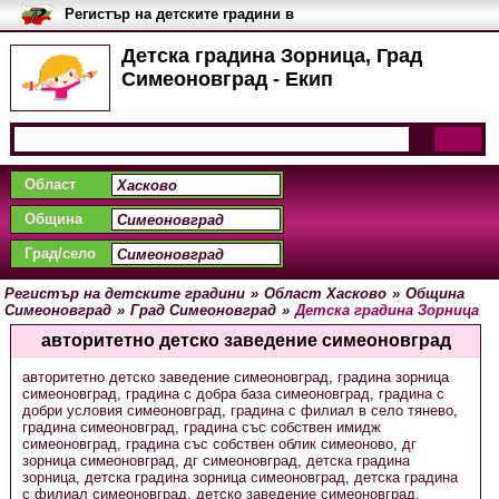
Регистър на детските градини в
България
Детска градина Зорница, Град
Симеоновград - Екип
Област
Община
Град/село
Регистър на детските градини
»
Област Хасково
»
Община
Симеоновград
»
Град Симеоновград
»
Детска градина Зорница
авторитетно детско заведение симеоновград
авторитетно детско заведение симеоновград
,
градина зорница
симеоновград
,
градина с добра база симеоновград
,
градина с
добри условия симеоновград
,
градина с филиал в село тянево
,
градина симеоновград
,
градина със собствен имидж
симеоновград
,
градина със собствен облик симеоново
,
дг
зорница симеоновград
,
дг симеоновград
,
детска градина
зорница
,
детска градина зорница симеоновград
,
детска градина
с филиал симеоновград
,
детско заведение симеоновград
,