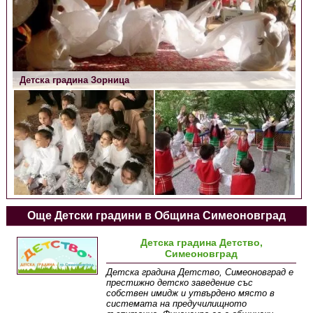
Детска градина Зорница
Още Детски градини в Община Симеоновград
Детска градина Детство,
Симеоновград
Детска градина Детство, Симеоновград е
престижно детско заведение със
собствен имидж и утвърдено място в
системата на предучилищното