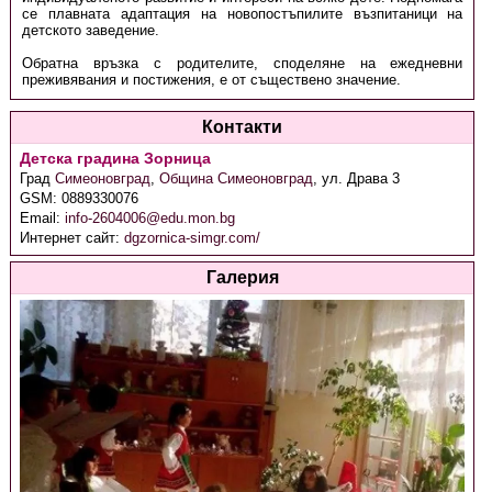
се плавната адаптация на новопостъпилите възпитаници на
детското заведение.
Обратна връзка с родителите, споделяне на ежедневни
преживявания и постижения, е от съществено значение.
Контакти
Детска градина Зорница
Град
Симеоновград
,
Община Симеоновград
,
ул. Драва 3
GSM:
0889330076
Email:
info-2604006@edu.mon.bg
Интернет сайт:
dgzornica-simgr.com/
Галерия