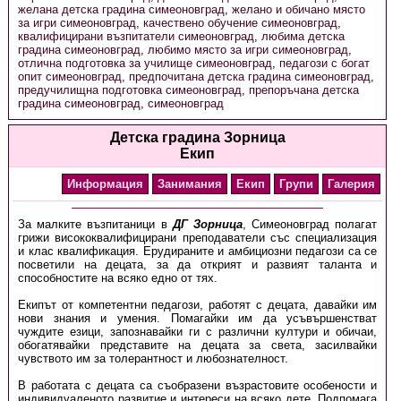
желана детска градина симеоновград
,
желано и обичано място
за игри симеоновград
,
качествено обучение симеоновград
,
квалифицирани възпитатели симеоновград
,
любима детска
градина симеоновград
,
любимо място за игри симеоновград
,
отлична подготовка за училище симеоновград
,
педагози с богат
опит симеоновград
,
предпочитана детска градина симеоновград
,
предучилищна подготовка симеоновград
,
препоръчана детска
градина симеоновград
,
симеоновград
Детска градина Зорница
Екип
Информация
Занимания
Екип
Групи
Галерия
За малките възпитаници в
ДГ Зорница
, Симеоновград полагат
грижи висококвалифицирани преподаватели със специализация
и клас квалификация. Ерудираните и амбициозни педагози са се
посветили на децата, за да открият и развият таланта и
способностите на всяко едно от тях.
Екипът от компетентни педагози, работят с децата, давайки им
нови знания и умения. Помагайки им да усъвършенстват
чуждите езици, запознавайки ги с различни култури и обичаи,
обогатявайки представите на децата за света, засилвайки
чувството им за толерантност и любознателност.
В работата с децата са съобразени възрастовите особености и
индивидуаленото развитие и интереси на всяко дете. Подпомага